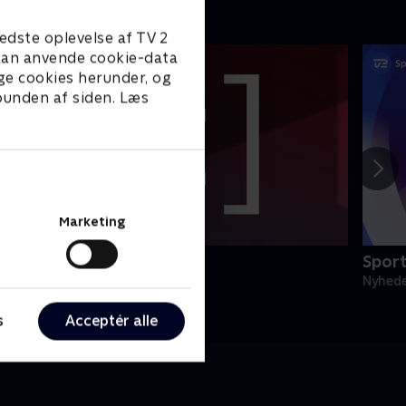
edste oplevelse af TV 2
e kan anvende cookie-data
ge cookies herunder, og
 bunden af siden. Læs
Marketing
egnsprogstolket
Sport
yheder & Magasiner
Nyhede
s
Acceptér alle