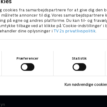
kies
g cookies fra samarbejdspartnere for at give dig den b
l at målrette annoncer til dig. Vores samarbejdspartner
ing på egne og andres platforme. Du kan til- og fravæl
amtykke tilbage ved at klikke på ’Cookie-indstillinger’ i
handler dine oplysninger i
TV 2s privatlivspolitik
.
Samtykkevalg
Præferencer
Statistik
7 News
T
Nyheder
N
Kun nødvendige cookie
Fyn