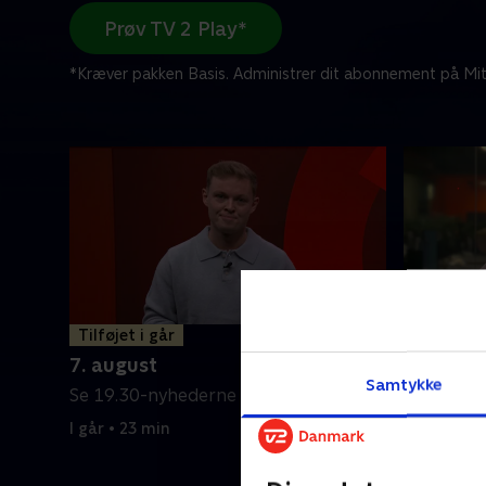
Prøv TV 2 Play*
*Kræver pakken Basis. Administrer dit abonnement på Mit
Tilføjet i går
6. augus
7. august
Se 19.30-
Samtykke
Se 19.30-nyhederne fra TV 2 Fyn.
6. august 
I går • 23 min