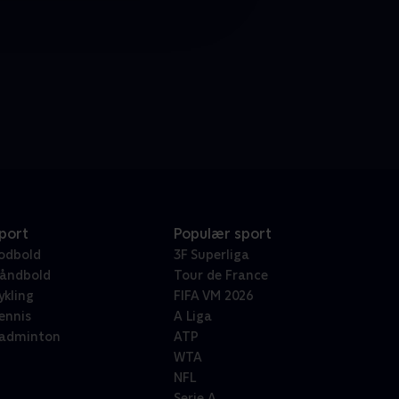
port
Populær sport
odbold
3F Superliga
åndbold
Tour de France
ykling
FIFA VM 2026
ennis
A Liga
adminton
ATP
WTA
NFL
Serie A