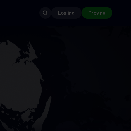
Log ind
Prøv nu