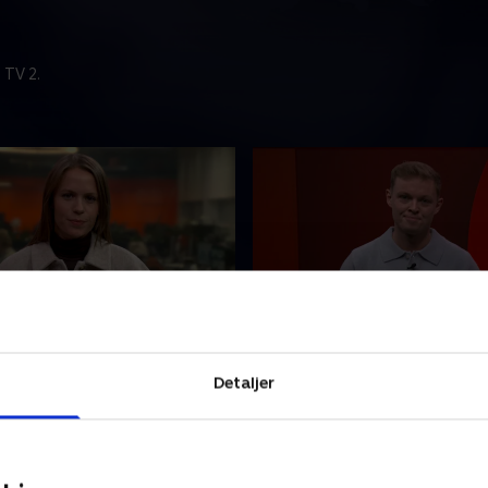
 TV 2.
t
5. august
nyhederne fra TV 2 Fyn.
Se 19.30-nyhederne fra TV 2
Detaljer
2026 • 23 min
5. august 2026 • 22 min