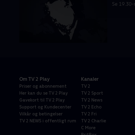
Se 19.30-
Om TV 2 Play
Kanaler
Priser og abonnement
TV 2
Her kan du se TV 2 Play
TV 2 Sport
Gavekort til TV 2 Play
TV 2 News
Support og Kundecenter
TV 2 Echo
Vilkår og betingelser
TV 2 Fri
TV 2 NEWS i offentligt rum
TV 2 Charlie
C More
BritBox