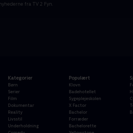
nyhederne fra TV 2 Fyn.
Kategorier
Populært
S
Børn
Klovn
F
Serier
Badehotellet
H
Film
Sygeplejeskolen
C
Dokumentar
X Factor
T
Reality
Bachelor
B
Livsstil
Forræder
Underholdning
Bachelorette
Comedy
Yellowstone