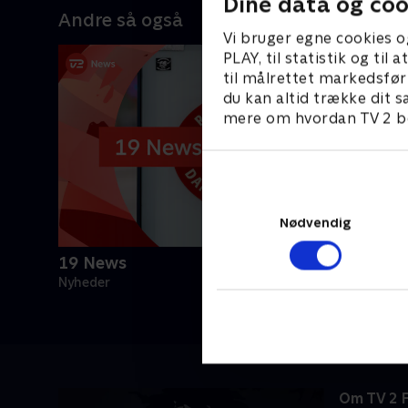
Dine data og coo
Andre så også
Vi bruger egne cookies o
PLAY, til statistik og ti
til målrettet markedsfør
du kan altid trække dit s
mere om hvordan TV 2 be
Nødvendig
19 News
Nyheder
Om TV 2 