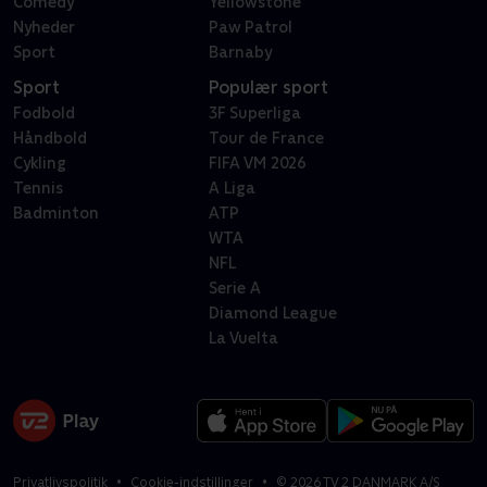
Comedy
Yellowstone
Nyheder
Paw Patrol
Sport
Barnaby
Sport
Populær sport
Fodbold
3F Superliga
Håndbold
Tour de France
Cykling
FIFA VM 2026
Tennis
A Liga
Badminton
ATP
WTA
NFL
Serie A
Diamond League
La Vuelta
Privatlivspolitik
Cookie-indstillinger
©
2026
TV 2 DANMARK A/S