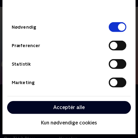
bunden af siden. Læs mere om hvordan TV 2
behandler dine oplysninger i
TV 2s privatlivspolitik
.
Samtykkevalg
Nødvendig
Præferencer
Statistik
Marketing
Om Spørg om valget
Få svar på nogle af de oftest stillede spørgsmål i
Acceptér alle
forbindelse med folketingsvalget 2026.
Kun nødvendige cookies