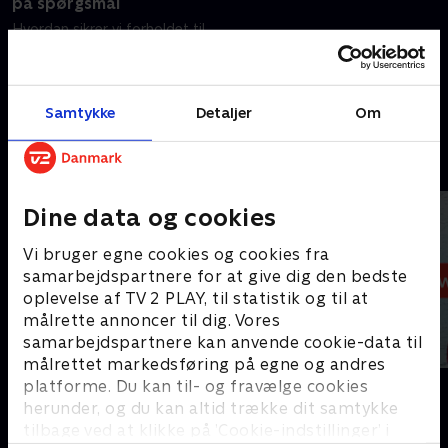
på spørgsmål
Hvordan sikrer vi forholdet til
USA - og hjælper børn i
folkeskolen, der har det svært?
Det er blandt danskernes
spørgsmål til regeringen.
Samtykke
Detaljer
Om
11. juni 2026 • 45 min
Andre så også
Dine data og cookies
Vi bruger egne cookies og cookies fra
samarbejdspartnere for at give dig den bedste
oplevelse af TV 2 PLAY, til statistik og til at
målrette annoncer til dig. Vores
samarbejdspartnere kan anvende cookie-data til
målrettet markedsføring på egne og andres
19 News
12 News
platforme. Du kan til- og fravælge cookies
herunder, og du kan altid trække dit samtykke
Nyheder
Nyheder
tilbage ved at klikke på ’Cookie-indstillinger’ i