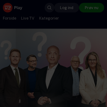
Log ind
Prøv nu
Forside
Live TV
Kategorier