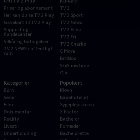
Om TV 2 Play
Kanaler
Priser og abonnement
TV 2
Her kan du se TV 2 Play
TV 2 Sport
Gavekort til TV 2 Play
TV 2 News
Support og
TV 2 Echo
Kundecenter
TV 2 Fri
Vilkår og betingelser
TV 2 Charlie
TV 2 NEWS i offentligt
C More
rum
BritBox
SkyShowtime
Oiii
Kategorier
Populært
Børn
Klovn
Serier
Badehotellet
Film
Sygeplejeskolen
Dokumentar
X Factor
Reality
Bachelor
Livsstil
Forræder
Underholdning
Bachelorette