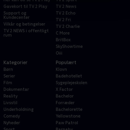
Gavekort til TV 2 Play
TV 2 News
Support og
TV 2 Echo
Kundecenter
TV 2 Fri
Vilkår og betingelser
TV 2 Charlie
TV 2 NEWS i offentligt
C More
rum
BritBox
SkyShowtime
Oiii
Kategorier
Populært
Børn
Klovn
Serier
Badehotellet
Film
Sygeplejeskolen
Dokumentar
X Factor
Reality
Bachelor
Livsstil
Forræder
Underholdning
Bachelorette
Comedy
Yellowstone
Nyheder
Paw Patrol
Sport
Barnaby