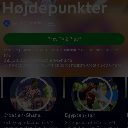
•
Fodbold
•
Prøv TV 2 Play*
*Kræver pakken Favorit + Sport. Administrer dit abonnement på Mit
TV 2.
28. jun 2026 • Kroatien-Ghana
Se højdepunkterne fra VM-opgøret mellem Kroatien og Ghana.
Kroatien-Ghana
Egypten-Iran
Se højdepunkterne fra VM-
Se højdepunkterne fra VM-
opgøret mellem Kroatien og
opgøret mellem Egypten og