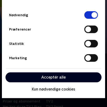
behandler dine oplysninger i
TV 2s privatlivspolitik
.
Samtykkevalg
Nødvendig
Præferencer
Statistik
Marketing
Om FIFA VM 2026 - Højdepunkter
Se højdepunkter fra alle kampe fra VM-fodbold i
Mexico, USA og Canada.
Acceptér alle
Kun nødvendige cookies
Om TV 2 Play
Kanaler
Priser og abonnement
TV 2
Her kan du se TV 2 Play
TV 2 Sport