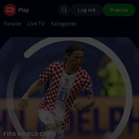
Log ind
Prøv nu
Forside
Live TV
Kategorier