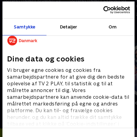
Ghana.
Iran.
28. juni 2026 • 5 min
27. juni 2026 • 5 min
Samtykke
Detaljer
Om
Andre så også
Dine data og cookies
Vi bruger egne cookies og cookies fra
samarbejdspartnere for at give dig den bedste
oplevelse af TV 2 PLAY, til statistik og til at
målrette annoncer til dig. Vores
samarbejdspartnere kan anvende cookie-data til
Sport Fokus
Højdepunkt
målrettet markedsføring på egne og andres
Sport
Sport
platforme. Du kan til- og fravælge cookies
herunder, og du kan altid trække dit samtykke
tilbage ved at klikke på ’Cookie-indstillinger’ i
bunden af siden. Læs mere om hvordan TV 2