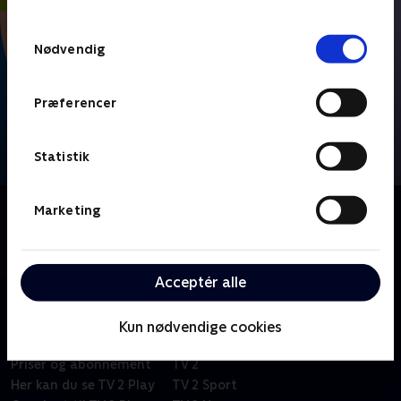
TV 2s privatlivspolitik
.
Samtykkevalg
Nødvendig
Præferencer
Statistik
Om FIFA VM 2026 - Højdepunkter
Marketing
Se højdepunkter fra alle kampe fra VM-fodbold i
Mexico, USA og Canada.
Acceptér alle
Kun nødvendige cookies
Om TV 2 Play
Kanaler
Priser og abonnement
TV 2
Her kan du se TV 2 Play
TV 2 Sport