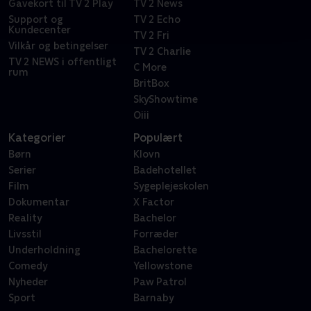
Gavekort til TV 2 Play
TV 2 News
Support og
TV 2 Echo
Kundecenter
TV 2 Fri
Vilkår og betingelser
TV 2 Charlie
TV 2 NEWS i offentligt
C More
rum
BritBox
SkyShowtime
Oiii
Kategorier
Populært
Børn
Klovn
Serier
Badehotellet
Film
Sygeplejeskolen
Dokumentar
X Factor
Reality
Bachelor
Livsstil
Forræder
Underholdning
Bachelorette
Comedy
Yellowstone
Nyheder
Paw Patrol
Sport
Barnaby