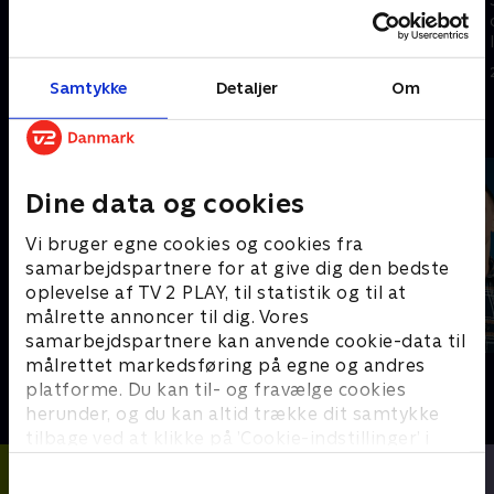
opgøret mellem Kap Verde og
opgøret mellem Uruguay og
Saudi Arabien.
Spanien.
27. juni 2026 • 5 min
27. juni 2026 • 5 min
Samtykke
Detaljer
Om
Andre så også
Dine data og cookies
Vi bruger egne cookies og cookies fra
samarbejdspartnere for at give dig den bedste
oplevelse af TV 2 PLAY, til statistik og til at
målrette annoncer til dig. Vores
samarbejdspartnere kan anvende cookie-data til
målrettet markedsføring på egne og andres
Sport Fokus
PLAYER
platforme. Du kan til- og fravælge cookies
Sport
Fodbold
herunder, og du kan altid trække dit samtykke
tilbage ved at klikke på ’Cookie-indstillinger’ i
bunden af siden. Læs mere om hvordan TV 2
behandler dine oplysninger i