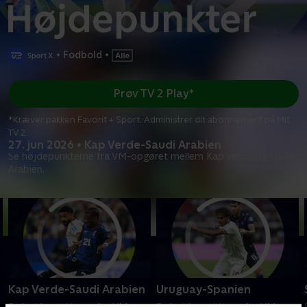
•
Fodbold
•
Prøv TV 2 Play*
*Kræver pakken Favorit + Sport. Administrer dit abonnement på Mit
TV 2.
27. jun 2026 • Kap Verde-Saudi Arabien
Se højdepunkterne fra VM-opgøret mellem Kap Verde og Saudi
Arabien.
Kap Verde-Saudi Arabien
Uruguay-Spanien
Se højdepunkterne fra VM-
Se højdepunkterne fra VM-