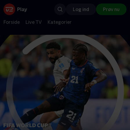
Log ind
Prøv nu
Forside
Live TV
Kategorier