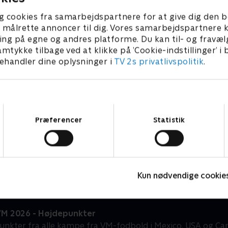
g cookies fra samarbejdspartnere for at give dig den b
l at målrette annoncer til dig. Vores samarbejdspartner
ing på egne og andres platforme. Du kan til- og fravæl
amtykke tilbage ved at klikke på ’Cookie-indstillinger’ i
handler dine oplysninger i
TV 2s privatlivspolitik
.
Samtykkevalg
Præferencer
Statistik
Højdepunkter
Sport
F
Kun nødvendige cookie
VM 2026 - Højdepunkter
unkter fra alle kampe fra VM-fodbold i Mexico, USA og Ca