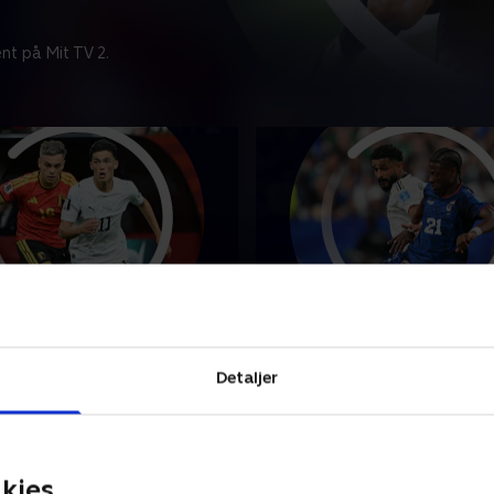
nt på Mit TV 2.
land-Belgien
Kap Verde-Saudi Arabie
punkterne fra VM-opgøret
Se højdepunkterne fra VM-
Detaljer
w Zealand og Belgien.
mellem Kap Verde og Saudi 
26 • 5 min
27. juni 2026 • 5 min
kies