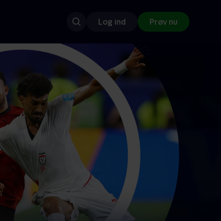
Log ind
Prøv nu