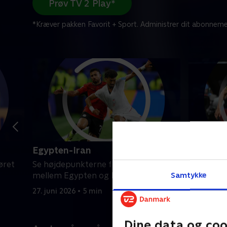
Prøv TV 2 Play*
*Kræver pakken Favorit + Sport. Administrer dit abonneme
Egypten-Iran
New Zea
øret
Se højdepunkterne fra VM-opgøret
Se højde
Samtykke
mellem Egypten og Iran.
mellem Ne
27. juni 2026 • 5 min
27. juni 20
Dine data og coo