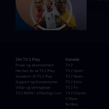
Om TV 2 Play
Kanaler
Priser og abonnement
TV 2
Her kan du se TV 2 Play
TV 2 Sport
Gavekort til TV 2 Play
TV 2 News
Support og Kundecenter
TV 2 Echo
Vilkår og betingelser
TV 2 Fri
TV 2 NEWS i offentligt rum
TV 2 Charlie
C More
BritBox