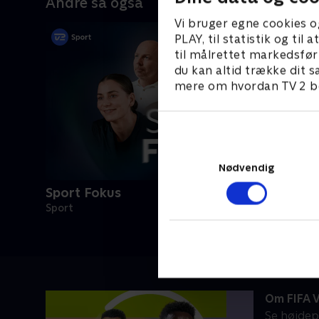
Andre så også
Vi bruger egne cookies o
PLAY, til statistik og ti
til målrettet markedsfør
du kan altid trække dit s
mere om hvordan TV 2 be
Nødvendig
Sport Fokus
Sport
Om FIFA 
Se højdep