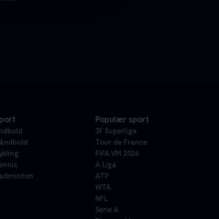
port
Populær sport
odbold
3F Superliga
åndbold
Tour de France
ykling
FIFA VM 2026
ennis
A Liga
adminton
ATP
WTA
NFL
Serie A