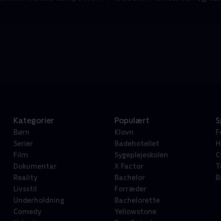
Kategorier
Populært
S
Børn
Klovn
F
Serier
Badehotellet
H
Film
Sygeplejeskolen
C
Dokumentar
X Factor
T
Reality
Bachelor
B
Livsstil
Forræder
Underholdning
Bachelorette
Comedy
Yellowstone