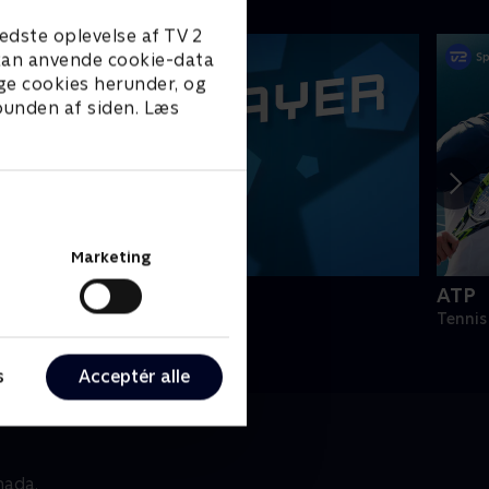
edste oplevelse af TV 2
e kan anvende cookie-data
ge cookies herunder, og
 bunden af siden. Læs
Marketing
PLAYER
ATP
odbold
Tennis
s
Acceptér alle
nada.