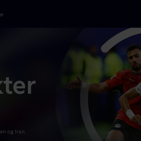
er
n og Iran.