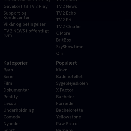
Gavekort til TV 2 Play
TV 2 News
Support og
TV 2 Echo
Kundecenter
TV 2 Fri
Vilkår og betingelser
TV 2 Charlie
TV 2 NEWS i offentligt
C More
rum
BritBox
SkyShowtime
Oiii
Kategorier
Populært
Børn
Klovn
Serier
Badehotellet
Film
Sygeplejeskolen
Dokumentar
X Factor
Reality
Bachelor
Livsstil
Forræder
Underholdning
Bachelorette
Comedy
Yellowstone
Nyheder
Paw Patrol
Sport
Barnaby