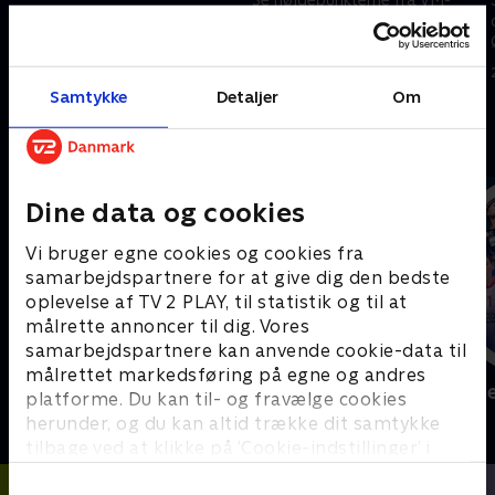
Se højdepunkterne fra VM-
opgøret mellem Jordan og
opgøret mellem Sydafrika og
Argentina.
Canada.
28. juni 2026 • 5 min
28. juni 2026 • 5 min
Samtykke
Detaljer
Om
Andre så også
Dine data og cookies
Vi bruger egne cookies og cookies fra
samarbejdspartnere for at give dig den bedste
oplevelse af TV 2 PLAY, til statistik og til at
målrette annoncer til dig. Vores
samarbejdspartnere kan anvende cookie-data til
målrettet markedsføring på egne og andres
Sport Fokus
Højdepunkt
platforme. Du kan til- og fravælge cookies
Sport
Sport
herunder, og du kan altid trække dit samtykke
tilbage ved at klikke på ’Cookie-indstillinger’ i
bunden af siden. Læs mere om hvordan TV 2