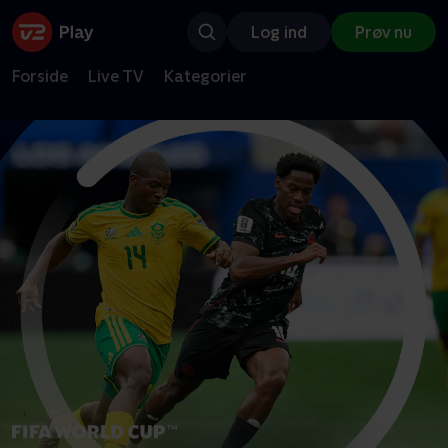
Log ind
Prøv nu
Forside
Live TV
Kategorier