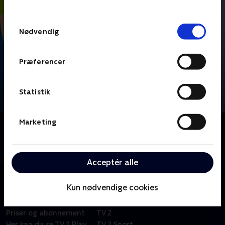
behandler dine oplysninger i
TV 2s privatlivspolitik
.
Samtykkevalg
Nødvendig
Præferencer
Statistik
Marketing
Om FIFA VM 2026 - Højdepunkter
Se højdepunkter fra alle kampe fra VM-fodbold i
Mexico, USA og Canada.
Acceptér alle
Kun nødvendige cookies
Om TV 2 Play
Kanaler
Priser og abonnement
TV 2
Her kan du se TV 2 Play
TV 2 Sport