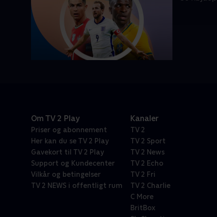
Om TV 2 Play
Kanaler
Priser og abonnement
TV 2
Her kan du se TV 2 Play
TV 2 Sport
Gavekort til TV 2 Play
TV 2 News
Support og Kundecenter
TV 2 Echo
Vilkår og betingelser
TV 2 Fri
TV 2 NEWS i offentligt rum
TV 2 Charlie
C More
BritBox