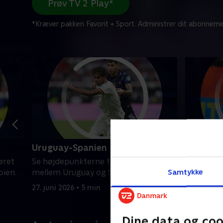
Prøv TV 2 Play*
*Kræver pakken Favorit + Sport. Administrer dit abonneme
Uruguay-Spanien
Senegal-
øret
Se højdepunkterne fra VM-opgøret
Se højde
Samtykke
bien.
mellem Uruguay og Spanien.
mellem Se
27. juni 2026 • 5 min
26. juni 20
Dine data og coo