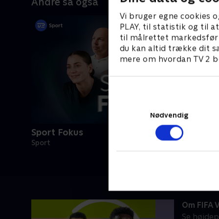
Andre så også
Vi bruger egne cookies o
PLAY, til statistik og ti
til målrettet markedsfør
du kan altid trække dit s
mere om hvordan TV 2 be
Nødvendig
Sport Fokus
Sport
Om FIFA 
Se højdep