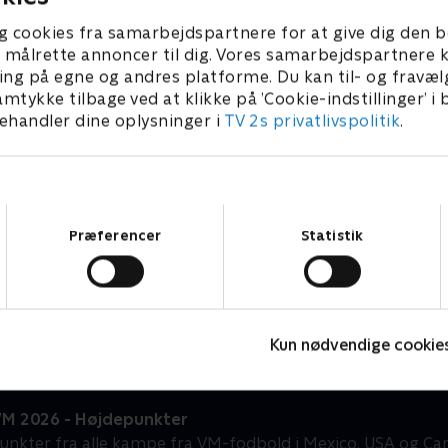
g cookies fra samarbejdspartnere for at give dig den b
l at målrette annoncer til dig. Vores samarbejdspartner
ing på egne og andres platforme. Du kan til- og fravæl
amtykke tilbage ved at klikke på ’Cookie-indstillinger’ i
handler dine oplysninger i
TV 2s privatlivspolitik
.
Samtykkevalg
Præferencer
Statistik
Højdepunkter
Sport
F
Kun nødvendige cookie
VM 2026 - Højdepunkter
unkter fra alle kampe fra VM-fodbold i Mexico, USA og Ca