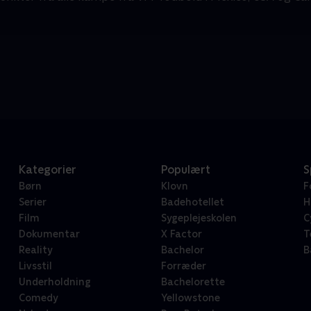
Kategorier
Populært
S
Børn
Klovn
F
Serier
Badehotellet
H
Film
Sygeplejeskolen
C
Dokumentar
X Factor
T
Reality
Bachelor
B
Livsstil
Forræder
Underholdning
Bachelorette
Comedy
Yellowstone