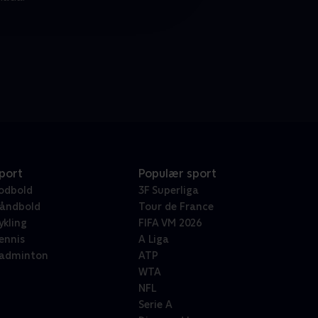
port
Populær sport
odbold
3F Superliga
åndbold
Tour de France
ykling
FIFA VM 2026
ennis
A Liga
adminton
ATP
WTA
NFL
Serie A