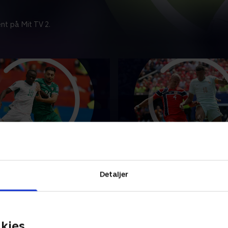
nt på Mit TV 2.
Irak
Norge-Frankrig
punkterne fra VM-opgøret
Se højdepunkterne fra VM-
Detaljer
negal og Irak.
mellem Norge og Frankrig.
26 • 5 min
26. juni 2026 • 5 min
kies