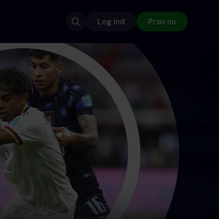
Log ind
Prøv nu