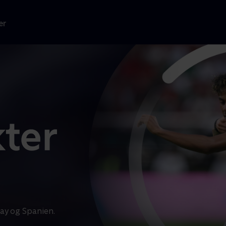
er
ay og Spanien.