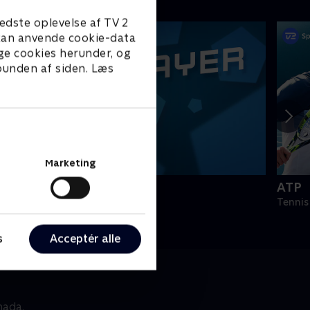
edste oplevelse af TV 2
e kan anvende cookie-data
ge cookies herunder, og
 bunden af siden. Læs
Marketing
PLAYER
ATP
odbold
Tennis
s
Acceptér alle
nada.