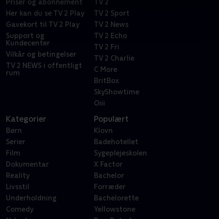
Priser og abonnement
TV 2
Her kan du se TV 2 Play
TV 2 Sport
Gavekort til TV 2 Play
TV 2 News
Support og
TV 2 Echo
Kundecenter
TV 2 Fri
Vilkår og betingelser
TV 2 Charlie
TV 2 NEWS i offentligt
C More
rum
BritBox
SkyShowtime
Oiii
Kategorier
Populært
Børn
Klovn
Serier
Badehotellet
Film
Sygeplejeskolen
Dokumentar
X Factor
Reality
Bachelor
Livsstil
Forræder
Underholdning
Bachelorette
Comedy
Yellowstone