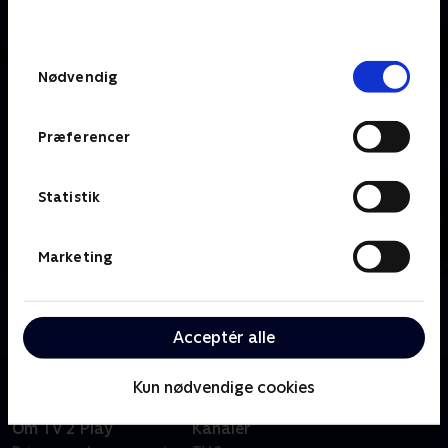
behandler dine oplysninger i
TV 2s privatlivspolitik
.
Samtykkevalg
Nødvendig
Præferencer
Statistik
Marketing
Om TV2 ØSTJYLLAND
Se 19.30-nyhederne fra TV2 ØSTJYLLAND.
Acceptér alle
Kun nødvendige cookies
Om TV 2 Play
Kanaler