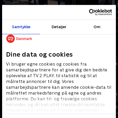
Tilføjet i går
5. august
6. august
Se 19.30-nyhederne fra TV2
Se 19.30-nyhederne fra TV2
ØSTJYLLAND.
Samtykke
Detaljer
Om
ØSTJYLLAND.
5. august 2026 • 21 min
I går • 22 min
Andre så også
Dine data og cookies
Vi bruger egne cookies og cookies fra
samarbejdspartnere for at give dig den bedste
oplevelse af TV 2 PLAY, til statistik og til at
målrette annoncer til dig. Vores
samarbejdspartnere kan anvende cookie-data til
målrettet markedsføring på egne og andres
platforme. Du kan til- og fravælge cookies
herunder, og du kan altid trække dit samtykke
19 News
Tegnsprogst
tilbage ved at klikke på ’Cookie-indstillinger’ i
Nyheder
Nyheder & Maga
bunden af siden. Læs mere om hvordan TV 2