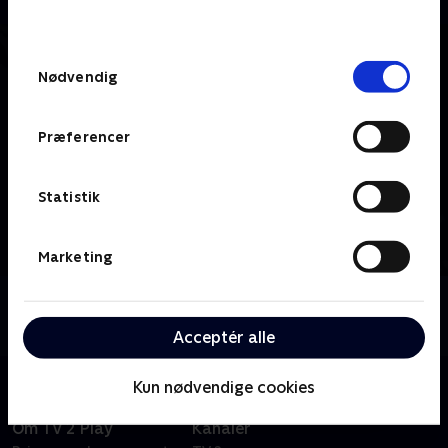
behandler dine oplysninger i
TV 2s privatlivspolitik
.
Samtykkevalg
Nødvendig
Præferencer
Statistik
Marketing
Om TV2 ØSTJYLLAND
Se 19.30-nyhederne fra TV2 ØSTJYLLAND.
Acceptér alle
Kun nødvendige cookies
Om TV 2 Play
Kanaler