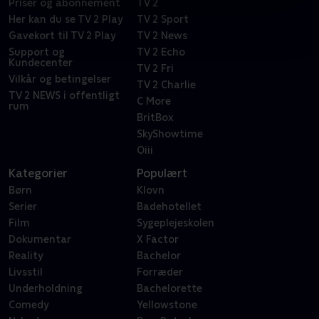
Priser og abonnement
TV 2
Her kan du se TV 2 Play
TV 2 Sport
Gavekort til TV 2 Play
TV 2 News
Support og
TV 2 Echo
Kundecenter
TV 2 Fri
Vilkår og betingelser
TV 2 Charlie
TV 2 NEWS i offentligt
C More
rum
BritBox
SkyShowtime
Oiii
Kategorier
Populært
Børn
Klovn
Serier
Badehotellet
Film
Sygeplejeskolen
Dokumentar
X Factor
Reality
Bachelor
Livsstil
Forræder
Underholdning
Bachelorette
Comedy
Yellowstone