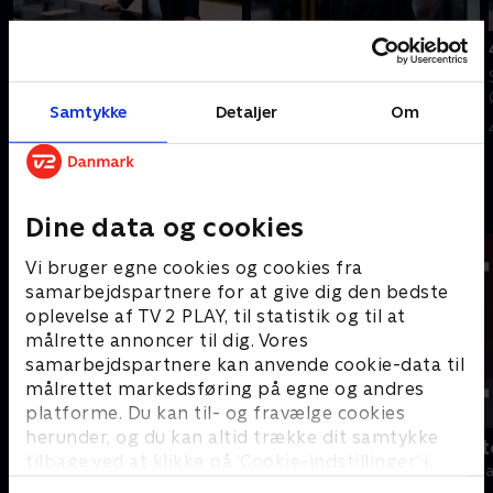
Tilføjet i går
5. august
6. august
Se 19.30-nyhederne fra TV2
Se 19.30-nyhederne fra TV2
ØSTJYLLAND.
Samtykke
Detaljer
Om
ØSTJYLLAND.
5. august 2026 • 21 min
I går • 22 min
Andre så også
Dine data og cookies
Vi bruger egne cookies og cookies fra
samarbejdspartnere for at give dig den bedste
oplevelse af TV 2 PLAY, til statistik og til at
målrette annoncer til dig. Vores
samarbejdspartnere kan anvende cookie-data til
målrettet markedsføring på egne og andres
platforme. Du kan til- og fravælge cookies
herunder, og du kan altid trække dit samtykke
19 News
Tegnsprogst
tilbage ved at klikke på ’Cookie-indstillinger’ i
Nyheder
Nyheder & Maga
bunden af siden. Læs mere om hvordan TV 2