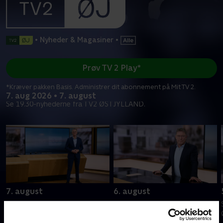
•
Nyheder & Magasiner
•
Prøv TV 2 Play*
*Kræver pakken Basis. Administrer dit abonnement på Mit TV 2.
7. aug 2026 • 7. august
Se 19.30-nyhederne fra TV2 ØSTJYLLAND.
7. august
6. august
Se 19.30-nyhederne fra TV2
Se 19.30-nyhederne fra TV2
ØSTJYLLAND.
ØSTJYLLAND.