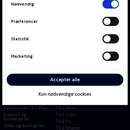
Nødvendig
Præferencer
Statistik
Om TV2 ØSTJYLLAND
Marketing
Se 19.30-nyhederne fra TV2 ØSTJYLLAND.
Acceptér alle
Om TV 2 Play
Kanaler
Kun nødvendige cookies
Priser og abonnement
TV 2
Her kan du se TV 2 Play
TV 2 Sport
Gavekort til TV 2 Play
TV 2 News
Support og
TV 2 Echo
Kundecenter
TV 2 Fri
Vilkår og betingelser
TV 2 Charlie