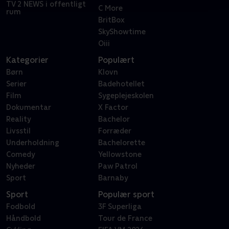
TV 2 NEWS i offentligt
C More
rum
BritBox
SkyShowtime
Oiii
Kategorier
Populært
Børn
Klovn
Serier
Badehotellet
Film
Sygeplejeskolen
Dokumentar
X Factor
Reality
Bachelor
Livsstil
Forræder
Underholdning
Bachelorette
Comedy
Yellowstone
Nyheder
Paw Patrol
Sport
Barnaby
Sport
Populær sport
Fodbold
3F Superliga
Håndbold
Tour de France