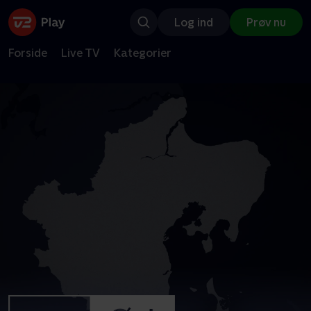
Log ind
Prøv nu
Forside
Live TV
Kategorier