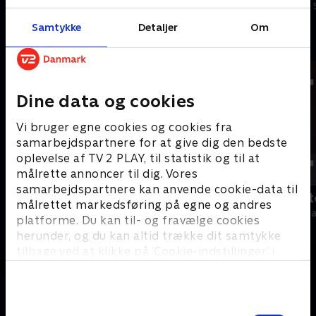
7. august 2026 • 22 min
6. august 2026 • 22 min
Samtykke
Detaljer
Om
Andre så også
Dine data og cookies
Vi bruger egne cookies og cookies fra
samarbejdspartnere for at give dig den bedste
oplevelse af TV 2 PLAY, til statistik og til at
målrette annoncer til dig. Vores
samarbejdspartnere kan anvende cookie-data til
19 News
Tegnsprogst
målrettet markedsføring på egne og andres
Nyheder
Nyheder & Maga
platforme. Du kan til- og fravælge cookies
herunder, og du kan altid trække dit samtykke
tilbage ved at klikke på ’Cookie-indstillinger’ i
bunden af siden. Læs mere om hvordan TV 2
behandler dine oplysninger i
TV 2s privatlivspolitik
.
Samtykkevalg