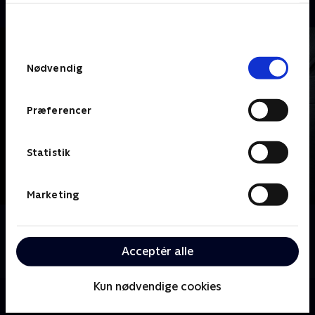
bunden af siden. Læs mere om hvordan TV 2
behandler dine oplysninger i
TV 2s privatlivspolitik
.
Samtykkevalg
Nødvendig
Præferencer
Statistik
Marketing
Om Interviews
Se udvalgte interviews fra hovedkanalen TV 2 eller TV
Acceptér alle
2 News.
Kun nødvendige cookies