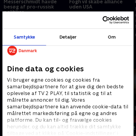
Messerschmidt havde
Fogh vil skabe alliance
besøg af pro-russisk
uden USA
politiker
Tidligere statsminister Anders
Formand for DF, Morten
Fogh Rasmussen foreslår en
Messerschmidt, fortryder, at
alternativ klub af demokratiske
han mødtes med den pro-
lande, som kan sige Trump
Samtykke
Detaljer
Om
russiske politiker Vladislav
imod og tage teten i en tid
11. maj 2026 • 11 min
Dajkovi¶ fra Montenegro på
med en ny verdensorden.
I går • 10 min
Christiansborg.
Andre så også
Dine data og cookies
Vi bruger egne cookies og cookies fra
samarbejdspartnere for at give dig den bedste
oplevelse af TV 2 PLAY, til statistik og til at
målrette annoncer til dig. Vores
samarbejdspartnere kan anvende cookie-data til
målrettet markedsføring på egne og andres
platforme. Du kan til- og fravælge cookies
herunder, og du kan altid trække dit samtykke
Tirsdagsanalysen
Kongens nyt
tilbage ved at klikke på ’Cookie-indstillinger’ i
Nyheder & Magasiner
Nyheder & Maga