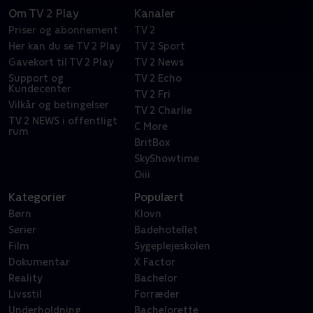
Om TV 2 Play
Kanaler
Priser og abonnement
TV 2
Her kan du se TV 2 Play
TV 2 Sport
Gavekort til TV 2 Play
TV 2 News
Support og
TV 2 Echo
Kundecenter
TV 2 Fri
Vilkår og betingelser
TV 2 Charlie
TV 2 NEWS i offentligt
C More
rum
BritBox
SkyShowtime
Oiii
Kategorier
Populært
Børn
Klovn
Serier
Badehotellet
Film
Sygeplejeskolen
Dokumentar
X Factor
Reality
Bachelor
Livsstil
Forræder
Underholdning
Bachelorette