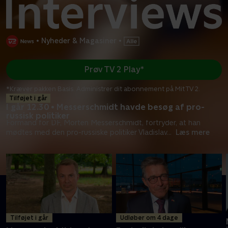
•
Nyheder & Magasiner
•
Prøv TV 2 Play*
*Kræver pakken Basis. Administrer dit abonnement på Mit TV 2.
Tilføjet i går
I går 12.30 • Messerschmidt havde besøg af pro-
russisk politiker
Formand for DF, Morten Messerschmidt, fortryder, at han
mødtes med den pro-russiske politiker Vladislav
...
Læs mere
Tilføjet i går
Udløber om 4 dage