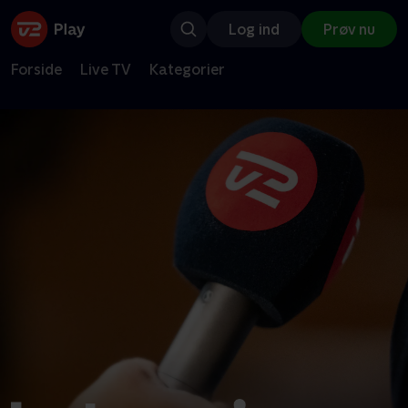
Log ind
Prøv nu
Forside
Live TV
Kategorier