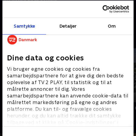
partiers mærkesager i
valgkampen i den allerførste
partilederdebat.
26. februar 2026 • 106 min
Samtykke
Detaljer
Om
Andre så også
Dine data og cookies
Vi bruger egne cookies og cookies fra
samarbejdspartnere for at give dig den bedste
oplevelse af TV 2 PLAY, til statistik og til at
målrette annoncer til dig. Vores
samarbejdspartnere kan anvende cookie-data til
målrettet markedsføring på egne og andres
Interview med dronning Margrethe
Dronningen 
platforme. Du kan til- og fravælge cookies
- 100-året for Genforeningen
Nyheder
herunder, og du kan altid trække dit samtykke
2020 • Nyheder • 38 min
tilbage ved at klikke på ’Cookie-indstillinger’ i
bunden af siden. Læs mere om hvordan TV 2
behandler dine oplysninger i