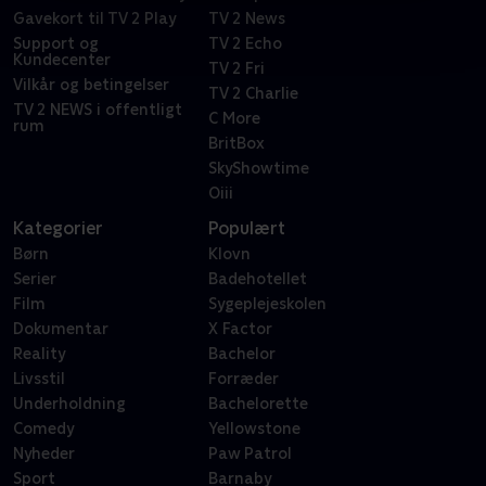
Gavekort til TV 2 Play
TV 2 News
Support og
TV 2 Echo
Kundecenter
TV 2 Fri
Vilkår og betingelser
TV 2 Charlie
TV 2 NEWS i offentligt
C More
rum
BritBox
SkyShowtime
Oiii
Kategorier
Populært
Børn
Klovn
Serier
Badehotellet
Film
Sygeplejeskolen
Dokumentar
X Factor
Reality
Bachelor
Livsstil
Forræder
Underholdning
Bachelorette
Comedy
Yellowstone
Nyheder
Paw Patrol
Sport
Barnaby