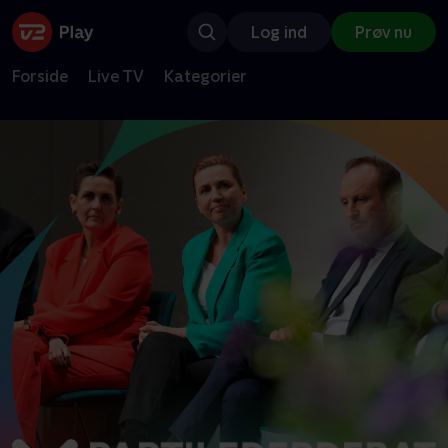
Log ind
Prøv nu
Forside
Live TV
Kategorier