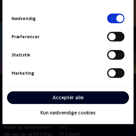
TV 2s privatlivspolitik
.
Samtykkevalg
Nødvendig
Præferencer
Statistik
Marketing
Om Folketingsvalg - debatter
Se eller gense de store debatter under valgkampen.
Acceptér alle
Kun nødvendige cookies
Om TV 2 Play
Kanaler
Priser og abonnement
TV 2
Her kan du se TV 2 Play
TV 2 Sport