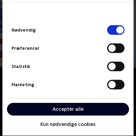
bunden af siden. Læs mere om hvordan TV 2
behandler dine oplysninger i
TV 2s privatlivspolitik
.
Samtykkevalg
Nødvendig
Præferencer
Statistik
Om Kampen om USA
Donald Trump er tilbage i Det Hvide Hus. Hver uge
Marketing
undersøger Miriam Zesler og Poul Erik Skammelsen
sammen med deres gæster, hvad kampen om USA’s
retning og plads i verden betyder for amerikanerne
Acceptér alle
og os andre.
Kun nødvendige cookies