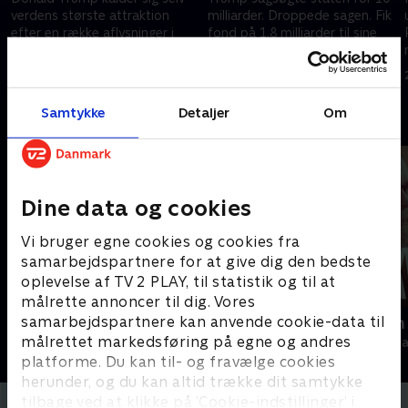
verdens største attraktion
milliarder. Droppede sagen. Fik
efter en række aflysninger i
fond på 1,8 milliarder til sine
forbindelse med USA’s 250-års
allierede, mens alle skattesager
jubilæum.
nu er lukket. Selv republikanere
3. juni 2026 • 31 min
27. maj 2026 • 30 min
kalder det moralsk forkert.
RETTELSE: I programmet
Samtykke
Detaljer
Om
Andre så også
bliver ABC’s Washington-
chefkorrespondent kaldt ”en
reporter fra Fox News” og
navngivet forkert. Han hedder
Jonathan Karl. TV 2 beklager
Dine data og cookies
fejlen.
Vi bruger egne cookies og cookies fra
samarbejdspartnere for at give dig den bedste
oplevelse af TV 2 PLAY, til statistik og til at
målrette annoncer til dig. Vores
samarbejdspartnere kan anvende cookie-data til
Tirsdagsanalysen
Skyggesiden
målrettet markedsføring på egne og andres
Nyheder & Magasiner
Nyheder & Maga
platforme. Du kan til- og fravælge cookies
herunder, og du kan altid trække dit samtykke
tilbage ved at klikke på ’Cookie-indstillinger’ i