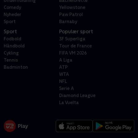
Underholdning
Bachelorette
Comedy
Yellowstone
Nyheder
Paw Patrol
Sport
Barnaby
Sport
Populær sport
Fodbold
3F Superliga
Håndbold
Tour de France
Cykling
FIFA VM 2026
Tennis
A Liga
Badminton
ATP
WTA
NFL
Serie A
Diamond League
La Vuelta