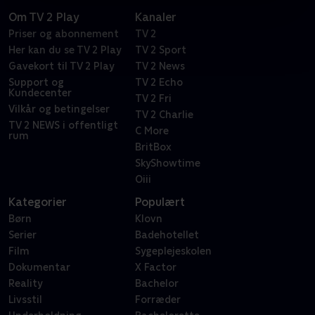
Om TV 2 Play
Kanaler
Priser og abonnement
TV 2
Her kan du se TV 2 Play
TV 2 Sport
Gavekort til TV 2 Play
TV 2 News
Support og
TV 2 Echo
Kundecenter
TV 2 Fri
Vilkår og betingelser
TV 2 Charlie
TV 2 NEWS i offentligt
C More
rum
BritBox
SkyShowtime
Oiii
Kategorier
Populært
Børn
Klovn
Serier
Badehotellet
Film
Sygeplejeskolen
Dokumentar
X Factor
Reality
Bachelor
Livsstil
Forræder