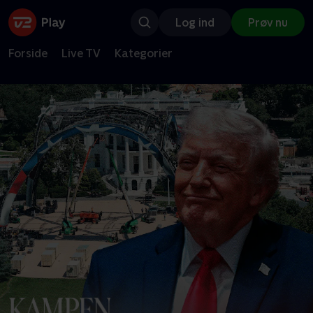
Log ind
Prøv nu
Forside
Live TV
Kategorier