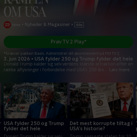
•
Nyheder & Magasiner
•
Prøv TV 2 Play*
*Kræver pakken Basis. Administrer dit abonnement på Mit TV 2.
3. jun 2026 • USA fylder 250 og Trump fylder det hele
Donald Trump kalder sig selv verdens største attraktion efter en
række aflysninger i forbindelse med USA’s 250-års
...
Læs mere
r
USA fylder 250 og Trump
Det mest korrupte tiltag i
fylder det hele
USA’s historie?
Donald Trump kalder sig selv
Trump sagsøgte staten for 10