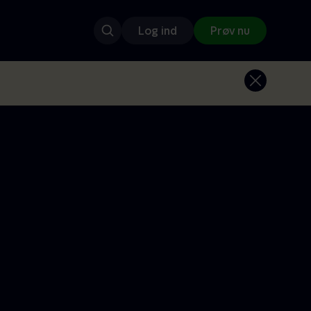
Log ind
Prøv nu