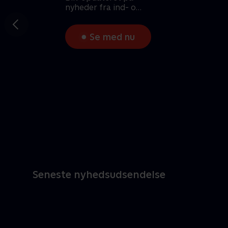
nyheder fra ind- og
udland
Gå til
forrige
slide
Se med nu
Seneste nyhedsudsendelse