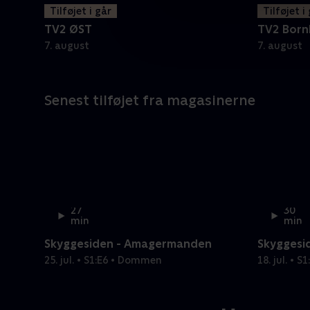
Tilføjet i går
Tilføjet i
TV2 ØST
TV2 Born
7. august
7. august
Senest tilføjet fra magasinerne
27
30
min
min
Skyggesiden - Amagermanden
Skyggesi
25. jul. • S1:E6 • Dommen
18. jul. • 