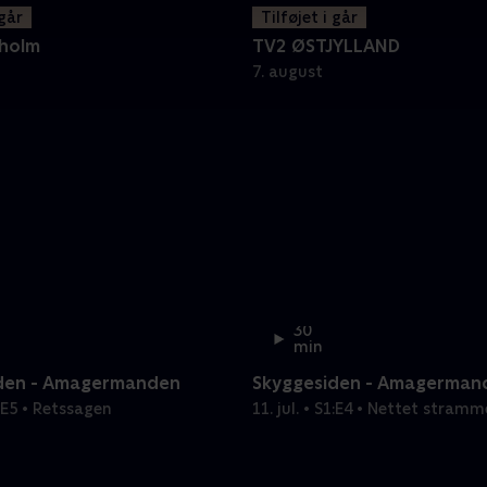
 går
Tilføjet i går
holm
TV2 ØSTJYLLAND
7. august
30
min
den - Amagermanden
Skyggesiden - Amagerman
S1:E5 • Retssagen
11. jul. • S1:E4 • Nettet stram
Amagermanden