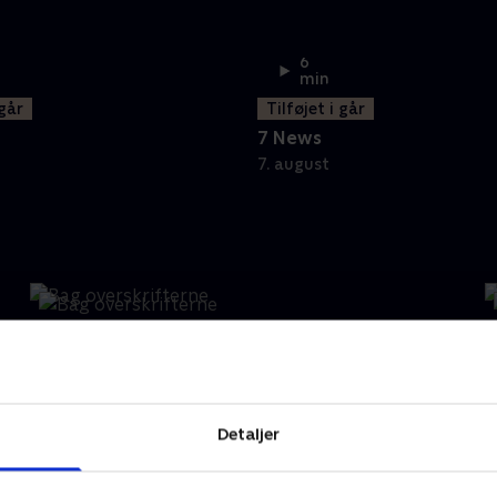
6
min
 går
Tilføjet i går
7 News
7. august
Bag overskrifterne
Opdateret 29. jun.
O
Detaljer
historier