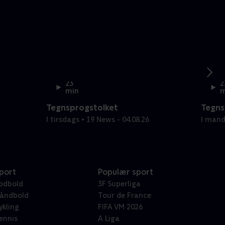
23
2
min
m
Tegnsprogstolket
Tegns
I tirsdags • 19 News - 04.08.26
I mand
port
Populær sport
odbold
3F Superliga
åndbold
Tour de France
ykling
FIFA VM 2026
ennis
A Liga