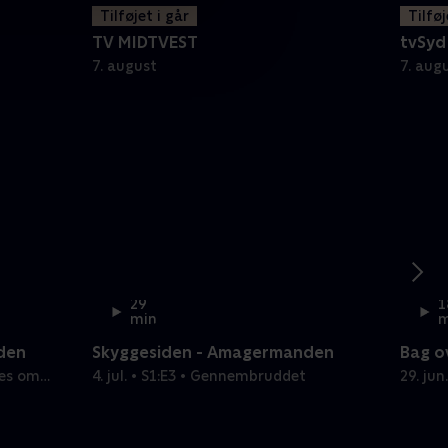
Tilføjet i går
Tilføj
TV MIDTVEST
tvSyd
7. august
7. aug
29
1
min
m
den
Skyggesiden - Amagermanden
Bag o
mes om
4. jul. • S1:E3 • Gennembruddet
29. ju