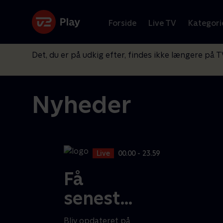
Forside
Live TV
Kategori
Det, du er på udkig efter, findes ikke længere på T
Nyheder
Live
00.00 - 23.59
Få
seneste
nyt
Bliv opdateret på