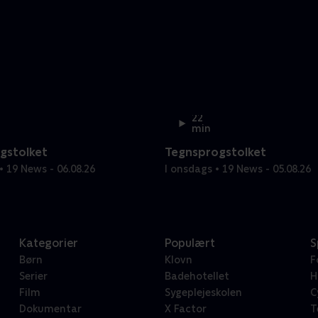
22
min
gstolket
Tegnsprogstolket
• 19 News - 06.08.26
I onsdags • 19 News - 05.08.26
Kategorier
Populært
S
Børn
Klovn
F
Serier
Badehotellet
H
Film
Sygeplejeskolen
C
Dokumentar
X Factor
T