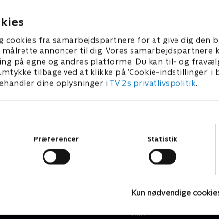
kies
g cookies fra samarbejdspartnere for at give dig den b
l at målrette annoncer til dig. Vores samarbejdspartner
16
min
ing på egne og andres platforme. Du kan til- og fravæl
amtykke tilbage ved at klikke på ’Cookie-indstillinger’ i
krifterne
Bag overskrifterne
handler dine oplysninger i
TV 2s privatlivspolitik
.
ivet i gave
15. jun. • Dom i Marius-sagen
gionerne
Samtykkevalg
Præferencer
Statistik
Kun nødvendige cookie
22
min