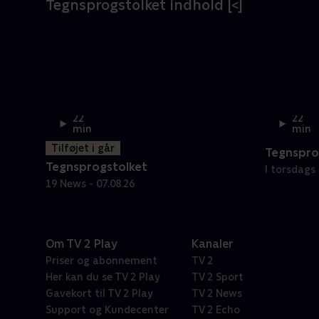
Tegnsprogstolket indhold [<]
22
22
min
min
Tilføjet i går
Tegnspro
Tegnsprogstolket
I torsdags 
19 News - 07.08.26
Om TV 2 Play
Kanaler
Priser og abonnement
TV 2
Her kan du se TV 2 Play
TV 2 Sport
Gavekort til TV 2 Play
TV 2 News
Support og Kundecenter
TV 2 Echo