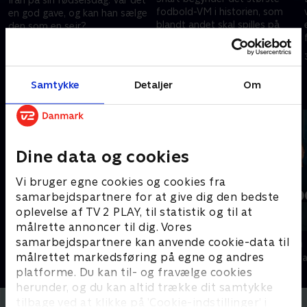
fodbold-VM i historien, som
en god gave, og kan han sælge
blandt andet skal spilles på
den som en sejr?
amerikansk jord. Kan Trump
16. juni 2026 • 29 min
bruge den store begivenhed til
10. juni 2026 • 30 min
en politisk vindersag?
Samtykke
Detaljer
Om
Andre så også
Dine data og cookies
Vi bruger egne cookies og cookies fra
samarbejdspartnere for at give dig den bedste
oplevelse af TV 2 PLAY, til statistik og til at
målrette annoncer til dig. Vores
samarbejdspartnere kan anvende cookie-data til
Tirsdagsanalysen
Presselogen
målrettet markedsføring på egne og andres
Nyheder & Magasiner
Nyheder & Maga
platforme. Du kan til- og fravælge cookies
herunder, og du kan altid trække dit samtykke
tilbage ved at klikke på ’Cookie-indstillinger’ i