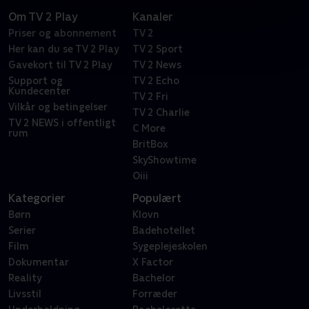
Om TV 2 Play
Kanaler
Priser og abonnement
TV 2
Her kan du se TV 2 Play
TV 2 Sport
Gavekort til TV 2 Play
TV 2 News
Support og
TV 2 Echo
Kundecenter
TV 2 Fri
Vilkår og betingelser
TV 2 Charlie
TV 2 NEWS i offentligt
C More
rum
BritBox
SkyShowtime
Oiii
Kategorier
Populært
Børn
Klovn
Serier
Badehotellet
Film
Sygeplejeskolen
Dokumentar
X Factor
Reality
Bachelor
Livsstil
Forræder