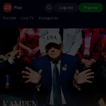
Log ind
Prøv nu
Forside
Live TV
Kategorier