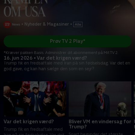
•
Nyheder & Magasiner
•
Prøv TV 2 Play*
*Kræver pakken Basis. Administrer dit abonnement på Mit TV 2.
16. jun 2026 • Var det krigen værd?
Trump fik en fredsaftale med Iran på sin fødselsdag. Var det en
god gave, og kan han sælge den som en sejr?
Var det krigen værd?
Bliver VM en vindersag for
Trump?
Trump fik en fredsaftale med
Snart begynder det største
Iran på sin fødselsdag. Var det