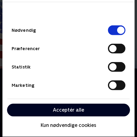
bunden af siden. Læs mere om hvordan TV 2
behandler dine oplysninger i
TV 2s privatlivspolitik
.
Samtykkevalg
Nødvendig
Præferencer
Statistik
Om Kampen om USA
Donald Trump er tilbage i Det Hvide Hus. Hver uge
Marketing
undersøger Miriam Zesler og Poul Erik Skammelsen
sammen med deres gæster, hvad kampen om USA’s
retning og plads i verden betyder for amerikanerne
Acceptér alle
og os andre.
Kun nødvendige cookies