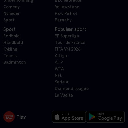
Underholdning
Bachelorette
Comedy
Yellowstone
Nyheder
Paw Patrol
Sport
Barnaby
Sport
Populær sport
Fodbold
3F Superliga
Håndbold
Tour de France
Cykling
FIFA VM 2026
Tennis
A Liga
Badminton
ATP
WTA
NFL
Serie A
Diamond League
La Vuelta