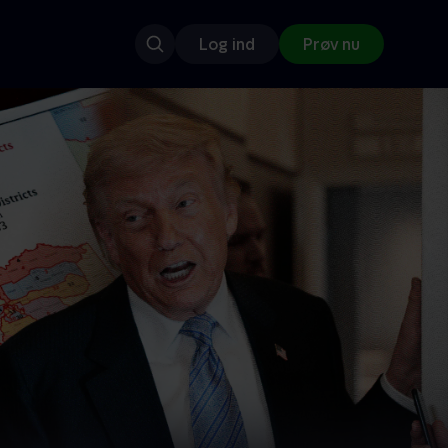
Log ind
Prøv nu