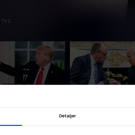
 TV 2.
ashington skal gå fra
Trump i opgør med Eur
 slot
Iran-krig
i gang med at sætte et
Tysklands kansler Friedrich
Detaljer
fysisk præg på Washington
kritiseret USA for Iran-krige
nye byggeprojekter, men
vil Trump trække soldater u
 alle kan se nødvendigheden
Tyskland. Splitter krigen US