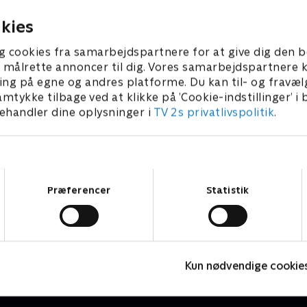
 projekter.
Europa yderligere?
26 • 29 min
6. maj 2026 • 30 min
kies
g cookies fra samarbejdspartnere for at give dig den b
l at målrette annoncer til dig. Vores samarbejdspartner
ing på egne og andres platforme. Du kan til- og fravæl
amtykke tilbage ved at klikke på ’Cookie-indstillinger’ i
handler dine oplysninger i
TV 2s privatlivspolitik
.
Samtykkevalg
Præferencer
Statistik
Skyggesiden
P
Nyheder & Magasiner
N
Kun nødvendige cookie