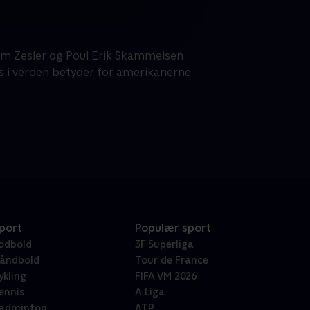
am Zesler og Poul Erik Skammelsen
 i verden betyder for amerikanerne
port
Populær sport
odbold
3F Superliga
åndbold
Tour de France
ykling
FIFA VM 2026
ennis
A Liga
adminton
ATP