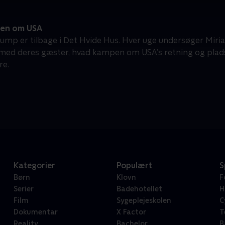
en om USA
ump er tilbage i Det Hvide Hus. Hver uge undersøger Miri
d deres gæster, hvad kampen om USA’s retning og plads
re.
Kategorier
Populært
S
Børn
Klovn
F
Serier
Badehotellet
H
Film
Sygeplejeskolen
C
Dokumentar
X Factor
T
Reality
Bachelor
B