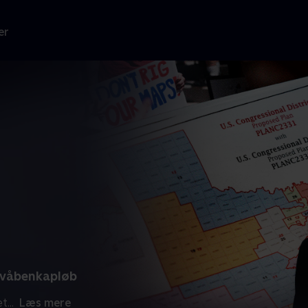
er
k våbenkapløb
et
...
Læs mere