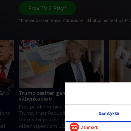
Prøv TV 2 Play*
*Kræver pakken Basis. Administrer dit abonnement på Mit
SA’s
Trump sætter gang i politisk
Trumps W
våbenkapløb
skrot til
Pres på økonomien og en upopulær
Trump er 
 fond
Trump truer Republikanernes flertal
markant 
Samtykke
e,
før midtvejsvalget, mens et politisk
D.C. med 
et.
våbenkapløb om USA’s valgdistrikter
langt fra