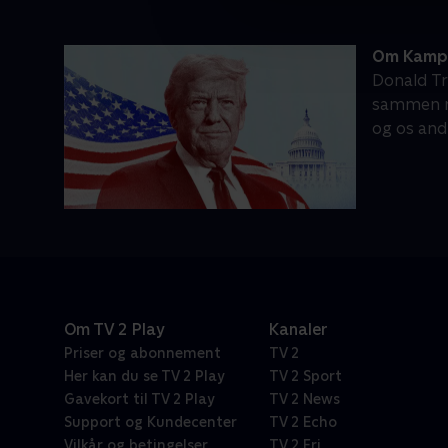
Om Kamp
Donald Tr
sammen me
og os and
Om TV 2 Play
Kanaler
Priser og abonnement
TV 2
Her kan du se TV 2 Play
TV 2 Sport
Gavekort til TV 2 Play
TV 2 News
Support og Kundecenter
TV 2 Echo
Vilkår og betingelser
TV 2 Fri