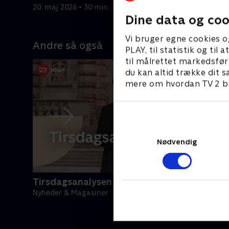
oralsk
er i gang.
af de dyre
20. maj 2026 • 30 min
13. maj 20
met
Dine data og coo
Vi bruger egne cookies o
Andre så også
givet
PLAY, til statistik og ti
arl. TV
til målrettet markedsfør
du kan altid trække dit s
mere om hvordan TV 2 be
Nødvendig
Tirsdagsanalysen
Nyheder & Magasiner