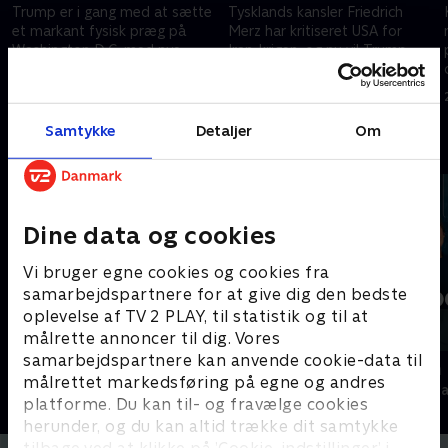
Trump er i gang med at sætte
Tysklands kansler Friedrich
et markant fysisk præg på
Merz har kritiseret USA for
Washington D.C. med nye
Iran-krigen, og nu vil Trump
byggeprojekter, men langt fra
trække soldater ud af
alle kan se nødvendigheden af
Tyskland. Splitter krigen USA og
13. maj 2026 • 29 min
6. maj 2026 • 30 min
de dyre projekter.
Europa yderligere?
Samtykke
Detaljer
Om
Andre så også
Dine data og cookies
Vi bruger egne cookies og cookies fra
samarbejdspartnere for at give dig den bedste
oplevelse af TV 2 PLAY, til statistik og til at
målrette annoncer til dig. Vores
samarbejdspartnere kan anvende cookie-data til
Tirsdagsanalysen
Presselogen
målrettet markedsføring på egne og andres
Nyheder & Magasiner
Nyheder & Maga
platforme. Du kan til- og fravælge cookies
herunder, og du kan altid trække dit samtykke