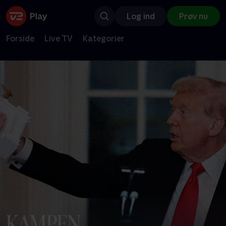
Log ind
Prøv nu
Forside
Live TV
Kategorier