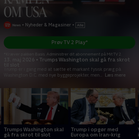
•
Nyheder & Magasiner
•
Prøv TV 2 Play*
*Kræver pakken Basis. Administrer dit abonnement på Mit TV 2.
13. maj 2026 • Trumps Washington skal gå fra skrot
til slot
Trump er i gang med at sætte et markant fysisk præg på
Washington D.C. med nye byggeprojekter, men
...
Læs mere
Trumps Washington skal
Trump i opgør med
gå fra skrot til slot
Europa om Iran-krig