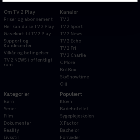
Om TV 2 Play
Kanaler
Priser og abonnement
TV 2
Her kan du se TV 2 Play
TV 2 Sport
Gavekort til TV 2 Play
TV 2 News
Support og
TV 2 Echo
Kundecenter
TV 2 Fri
Vilkår og betingelser
TV 2 Charlie
TV 2 NEWS i offentligt
C More
rum
BritBox
SkyShowtime
Oiii
Kategorier
Populært
Børn
Klovn
Serier
Badehotellet
Film
Sygeplejeskolen
Dokumentar
X Factor
Reality
Bachelor
Livsstil
Forræder