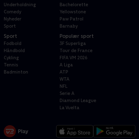
Underholdning
Bachelorette
Comedy
Yellowstone
Nyheder
Paw Patrol
Sport
Barnaby
Sport
Populær sport
Fodbold
3F Superliga
Håndbold
Tour de France
Cykling
FIFA VM 2026
Tennis
A Liga
Badminton
ATP
WTA
NFL
Serie A
Diamond League
La Vuelta