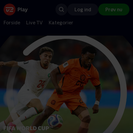
Log ind
Prøv nu
Forside
Live TV
Kategorier