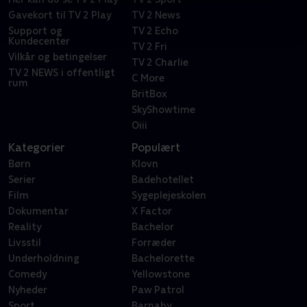
Gavekort til TV 2 Play
TV 2 News
Support og
TV 2 Echo
Kundecenter
TV 2 Fri
Vilkår og betingelser
TV 2 Charlie
TV 2 NEWS i offentligt
C More
rum
BritBox
SkyShowtime
Oiii
Kategorier
Populært
Børn
Klovn
Serier
Badehotellet
Film
Sygeplejeskolen
Dokumentar
X Factor
Reality
Bachelor
Livsstil
Forræder
Underholdning
Bachelorette
Comedy
Yellowstone
Nyheder
Paw Patrol
Sport
Barnaby