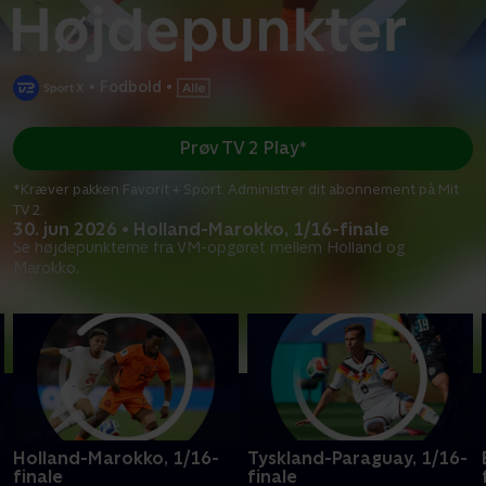
•
Fodbold
•
Prøv TV 2 Play*
*Kræver pakken Favorit + Sport. Administrer dit abonnement på Mit
TV 2.
30. jun 2026 • Holland-Marokko, 1/16-finale
Se højdepunkterne fra VM-opgøret mellem Holland og
Marokko.
Holland-Marokko, 1/16-
Tyskland-Paraguay, 1/16-
finale
finale