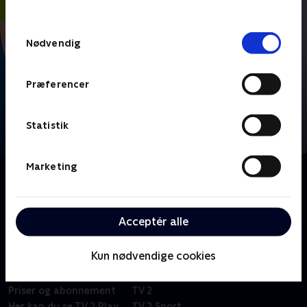
behandler dine oplysninger i
TV 2s privatlivspolitik
.
Samtykkevalg
Nødvendig
Præferencer
Statistik
Marketing
Om FIFA VM 2026 - Højdepunkter
Se højdepunkter fra alle kampe fra VM-fodbold i
Mexico, USA og Canada.
Acceptér alle
Kun nødvendige cookies
Om TV 2 Play
Kanaler
Priser og abonnement
TV 2
Her kan du se TV 2 Play
TV 2 Sport