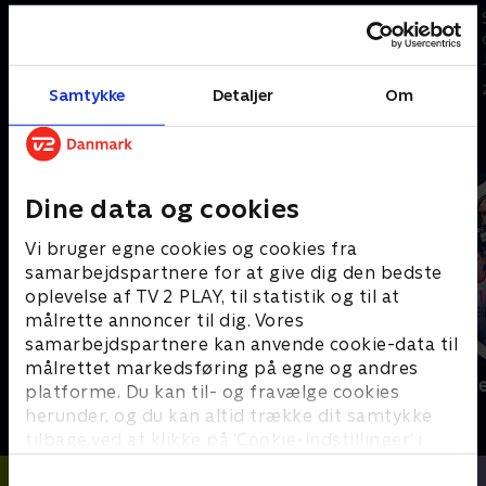
Se højdepunkterne fra VM-
Se højdepunkterne fra VM-
opgøret mellem Holland og
opgøret mellem Tyskland og
Marokko.
Paraguay.
30. juni 2026 • 5 min
30. juni 2026 • 5 min
Samtykke
Detaljer
Om
Andre så også
Dine data og cookies
Vi bruger egne cookies og cookies fra
samarbejdspartnere for at give dig den bedste
oplevelse af TV 2 PLAY, til statistik og til at
målrette annoncer til dig. Vores
samarbejdspartnere kan anvende cookie-data til
målrettet markedsføring på egne og andres
Sport Fokus
Højdepunkt
platforme. Du kan til- og fravælge cookies
Sport
Sport
herunder, og du kan altid trække dit samtykke
tilbage ved at klikke på ’Cookie-indstillinger’ i
bunden af siden. Læs mere om hvordan TV 2