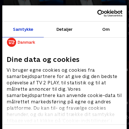
Tilføjet i går
6. august
7. august
Se 19.30-nyhederne fra TV2
Se 19.30-nyhederne fra TV2
Bornholm.
Samtykke
Detaljer
Om
Bornholm.
6. august 2026 • 14 min
I går • 11 min
Andre så også
Dine data og cookies
Vi bruger egne cookies og cookies fra
samarbejdspartnere for at give dig den bedste
oplevelse af TV 2 PLAY, til statistik og til at
målrette annoncer til dig. Vores
samarbejdspartnere kan anvende cookie-data til
målrettet markedsføring på egne og andres
platforme. Du kan til- og fravælge cookies
herunder, og du kan altid trække dit samtykke
19 News
Tegnsprogst
tilbage ved at klikke på ’Cookie-indstillinger’ i
Nyheder
Nyheder & Maga
bunden af siden. Læs mere om hvordan TV 2