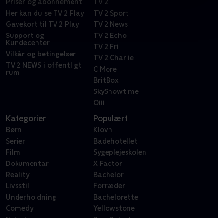
Priser og abonnement
TV 2
Her kan du se TV 2 Play
TV 2 Sport
Gavekort til TV 2 Play
TV 2 News
Support og
TV 2 Echo
Kundecenter
TV 2 Fri
Vilkår og betingelser
TV 2 Charlie
TV 2 NEWS i offentligt
C More
rum
BritBox
SkyShowtime
Oiii
Kategorier
Populært
Børn
Klovn
Serier
Badehotellet
Film
Sygeplejeskolen
Dokumentar
X Factor
Reality
Bachelor
Livsstil
Forræder
Underholdning
Bachelorette
Comedy
Yellowstone