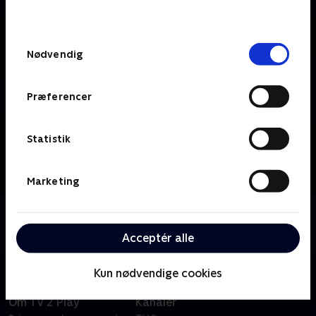
behandler dine oplysninger i
TV 2s privatlivspolitik
.
Samtykkevalg
Nødvendig
Præferencer
Statistik
Marketing
Om TV2 Bornholm
Se 19.30-nyhederne fra TV2 Bornholm.
Acceptér alle
Kun nødvendige cookies
Om TV 2 Play
Kanaler