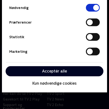
Samtykkevalg
Nødvendig
Præferencer
Statistik
Marketing
Om TV2 Bornholm
Se 19.30-nyhederne fra TV2 Bornholm.
Acceptér alle
Om TV 2 Play
Kanaler
Kun nødvendige cookies
Priser og abonnement
TV 2
Her kan du se TV 2 Play
TV 2 Sport
Gavekort til TV 2 Play
TV 2 News
Support og
TV 2 Echo
Kundecenter