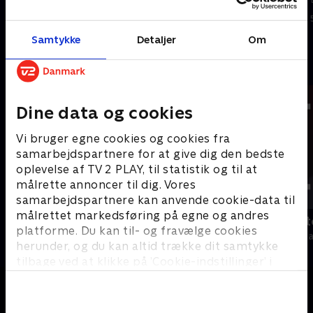
Bornholm.
Bornholm.
I dag • 11 min
I går • 14 min
Samtykke
Detaljer
Om
Andre så også
Dine data og cookies
Vi bruger egne cookies og cookies fra
samarbejdspartnere for at give dig den bedste
oplevelse af TV 2 PLAY, til statistik og til at
målrette annoncer til dig. Vores
samarbejdspartnere kan anvende cookie-data til
målrettet markedsføring på egne og andres
19 News
Tegnsprogst
platforme. Du kan til- og fravælge cookies
Nyheder
Nyheder & Maga
herunder, og du kan altid trække dit samtykke
tilbage ved at klikke på ’Cookie-indstillinger’ i
bunden af siden. Læs mere om hvordan TV 2
behandler dine oplysninger i
TV 2s privatlivspolitik
.