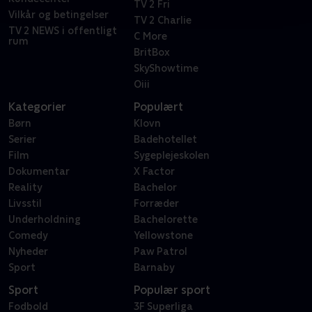
TV 2 Fri
Vilkår og betingelser
TV 2 Charlie
TV 2 NEWS i offentligt
C More
rum
BritBox
SkyShowtime
Oiii
Kategorier
Populært
Børn
Klovn
Serier
Badehotellet
Film
Sygeplejeskolen
Dokumentar
X Factor
Reality
Bachelor
Livsstil
Forræder
Underholdning
Bachelorette
Comedy
Yellowstone
Nyheder
Paw Patrol
Sport
Barnaby
Sport
Populær sport
Fodbold
3F Superliga