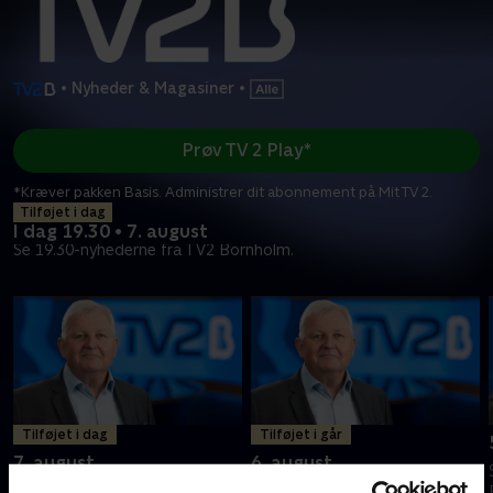
•
Nyheder & Magasiner
•
Prøv TV 2 Play*
*Kræver pakken Basis. Administrer dit abonnement på Mit TV 2.
Tilføjet i dag
I dag 19.30 • 7. august
Se 19.30-nyhederne fra TV2 Bornholm.
Tilføjet i dag
Tilføjet i går
7. august
6. august
Se 19.30-nyhederne fra TV2
Se 19.30-nyhederne fra TV2