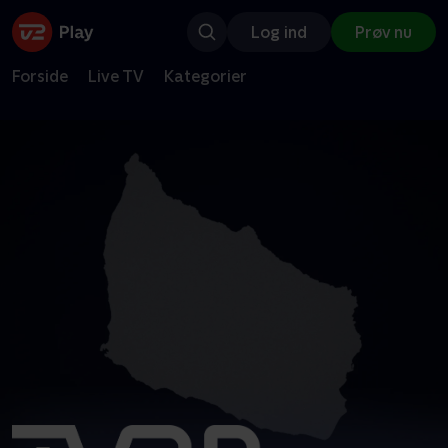
Log ind
Prøv nu
Forside
Live TV
Kategorier