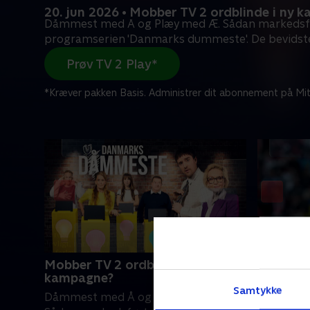
20. jun 2026 • Mobber TV 2 ordblinde i ny 
Dåmmest med Å og Plæy med Æ. Sådan markedsf
programserien 'Danmarks dummeste'. De bevidst
Prøv TV 2 Play*
*Kræver pakken Basis. Administrer dit abonnement på Mit
Mobber TV 2 ordblinde i ny
Eriksens
kampagne?
Da Christ
Samtykke
Dåmmest med Å og Plæy med Æ.
banen, kl