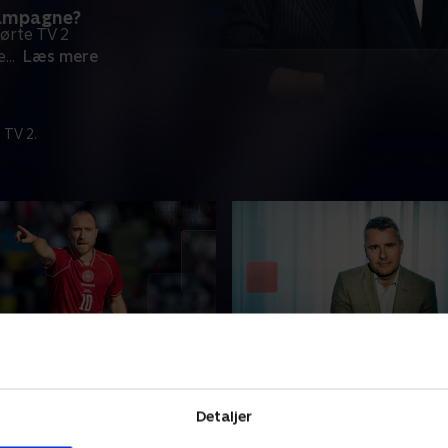
kampagne?
ørte TV 2
e
...
Læs mere
 TV 2.
 kollaps på live TV
Portræt af Sass får hård
ian Eriksen igen faldt om på
Da tidligere toppolitiker He
Detaljer
ippede TV 2 til dronebilleder
Larsen fyldte 60 år, trykte f