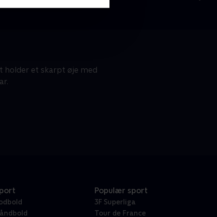
 holder et skarpt øje med
ar.
port
Populær sport
odbold
3F Superliga
åndbold
Tour de France