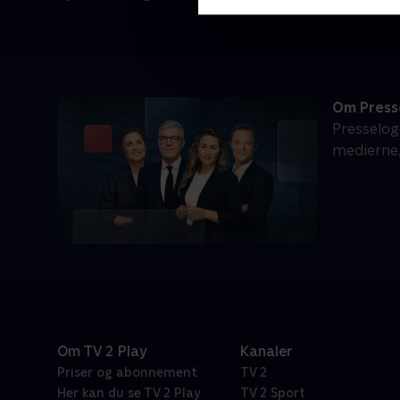
Om Press
Presselog
medierne, 
Om TV 2 Play
Kanaler
Priser og abonnement
TV 2
Her kan du se TV 2 Play
TV 2 Sport