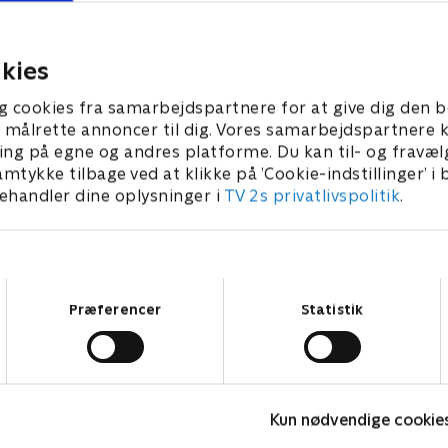
t mål. TV 2s direktør for
medier et portræt. Det burd
Produktion fortæller,
være bragt, da han er dømt 
an dækker et kollaps for
kriminalsag, mener podcast
26 • 52 min
6. juni 2026 • 52 min
kies
rm.
g cookies fra samarbejdspartnere for at give dig den b
l at målrette annoncer til dig. Vores samarbejdspartner
ing på egne og andres platforme. Du kan til- og fravæl
amtykke tilbage ved at klikke på ’Cookie-indstillinger’ i
handler dine oplysninger i
TV 2s privatlivspolitik
.
Samtykkevalg
Præferencer
Statistik
Tirsdagsanalysen
B
Kun nødvendige cookie
Nyheder & Magasiner
N