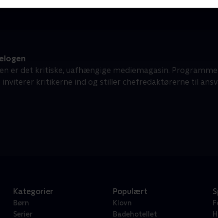
elogen
en er det kritiske, uafhængige mediemagasin. Programmet
inviterer kritikerne ind og stiller chefredaktørerne til ansv
Kategorier
Populært
S
Børn
Klovn
F
Serier
Badehotellet
H