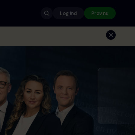
Log ind
Prøv nu