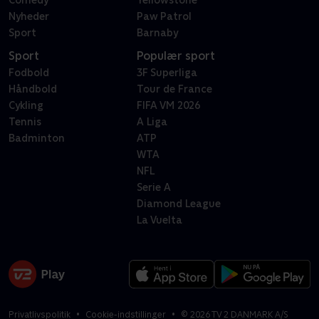
Comedy
Yellowstone
Nyheder
Paw Patrol
Sport
Barnaby
Sport
Populær sport
Fodbold
3F Superliga
Håndbold
Tour de France
Cykling
FIFA VM 2026
Tennis
A Liga
Badminton
ATP
WTA
NFL
Serie A
Diamond League
La Vuelta
Privatlivspolitik
Cookie-indstillinger
©
2026
TV 2 DANMARK A/S