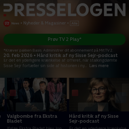
•
Nyheder & Magasiner
•
Prøv TV 2 Play*
*Kræver pakken Basis. Administrer dit abonnement på Mit TV 2.
20. feb 2026 • Hård kritik af ny Sisse Sejr-podcast
Er det en yderligere krænkelse af offeret, når stalkingdømte
Sisse Sejr fortæller sin side af historien i ny
...
Læs mere
e
Valgbombe fra Ekstra
Hård kritik af ny Sisse
Bladet
Sejr-podcast
Ifølge Ekstra Bladet blev Jon
Er det en yderligere krænkelse