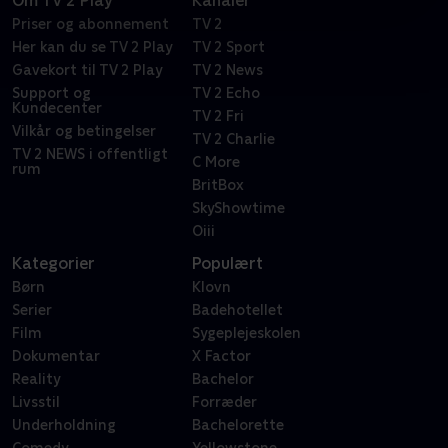
Om TV 2 Play
Kanaler
Priser og abonnement
TV 2
Her kan du se TV 2 Play
TV 2 Sport
Gavekort til TV 2 Play
TV 2 News
Support og
TV 2 Echo
Kundecenter
TV 2 Fri
Vilkår og betingelser
TV 2 Charlie
TV 2 NEWS i offentligt
C More
rum
BritBox
SkyShowtime
Oiii
Kategorier
Populært
Børn
Klovn
Serier
Badehotellet
Film
Sygeplejeskolen
Dokumentar
X Factor
Reality
Bachelor
Livsstil
Forræder
Underholdning
Bachelorette