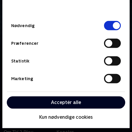
bunden af siden. Læs mere om hvordan TV 2
behandler dine oplysninger i
TV 2s privatlivspolitik
.
Samtykkevalg
Nødvendig
Præferencer
Statistik
Om Presselogen
Marketing
Presselogen er det kritiske, uafhængige
mediemagasin. Programmet holder et skarpt øje
med medierne, inviterer kritikerne ind og stiller
Acceptér alle
chefredaktørerne til ansvar.
Kun nødvendige cookies