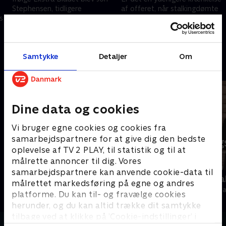
Stephensen, tidligere
af offeret, når stalkingdømte
s
Moderaterne, tilbudt 1,3 mio.
Sisse Sejr fortæller sin side af
for sit mandat. Men kan man
historien i ny podcast?
basere en nyhed på en kildes
Podimo-chef svarer på
28. februar 2026 • 41 min
20. februar 2026 • 50 min
påstand?
kritikken.
Samtykke
Detaljer
Om
Andre så også
Dine data og cookies
Vi bruger egne cookies og cookies fra
samarbejdspartnere for at give dig den bedste
oplevelse af TV 2 PLAY, til statistik og til at
målrette annoncer til dig. Vores
samarbejdspartnere kan anvende cookie-data til
News & Co.
Tirsdagsana
målrettet markedsføring på egne og andres
Nyheder & Magasiner
Nyheder & Maga
platforme. Du kan til- og fravælge cookies
herunder, og du kan altid trække dit samtykke
tilbage ved at klikke på ’Cookie-indstillinger’ i