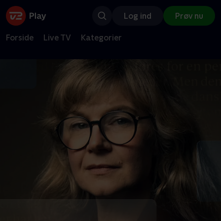
Log ind
Prøv nu
Forside
Live TV
Kategorier