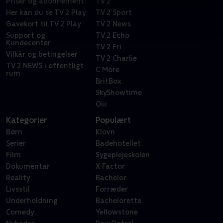
Priser og abonnement
TV 2
Her kan du se TV 2 Play
TV 2 Sport
Gavekort til TV 2 Play
TV 2 News
Support og
TV 2 Echo
Kundecenter
TV 2 Fri
Vilkår og betingelser
TV 2 Charlie
TV 2 NEWS i offentligt
C More
rum
BritBox
SkyShowtime
Oiii
Kategorier
Populært
Børn
Klovn
Serier
Badehotellet
Film
Sygeplejeskolen
Dokumentar
X Factor
Reality
Bachelor
Livsstil
Forræder
Underholdning
Bachelorette
Comedy
Yellowstone