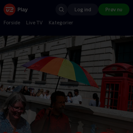
Log ind
Prøv nu
Forside
Live TV
Kategorier