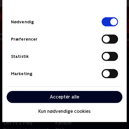
behandler dine oplysninger i
TV 2s privatlivspolitik
.
Samtykkevalg
Nødvendig
Præferencer
Statistik
Om News & Co.
Marketing
Veloplagte værter og gode gæster serverer dagens
største historier på en måde, hvor der er mulighed
for fordybelse og debat.
Acceptér alle
Kun nødvendige cookies
Om TV 2 Play
Kanaler