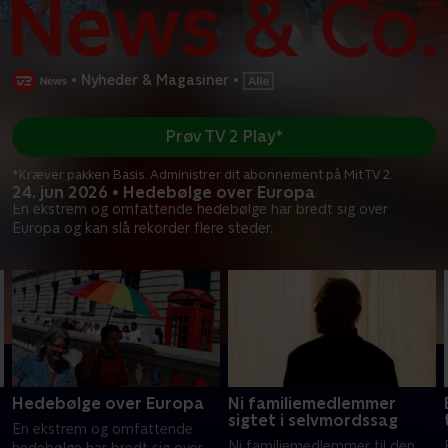
•
Nyheder & Magasiner
•
Prøv TV 2 Play*
*Kræver pakken Basis. Administrer dit abonnement på Mit TV 2.
24. jun 2026 • Hedebølge over Europa
En ekstrem og omfattende hedebølge har bredt sig over
Europa og kan slå rekorder flere steder.
Hedebølge over Europa
Ni familiemedlemmer
sigtet i selvmordssag
En ekstrem og omfattende
Ni familiemedlemmer til den
hedebølge har bredt sig over