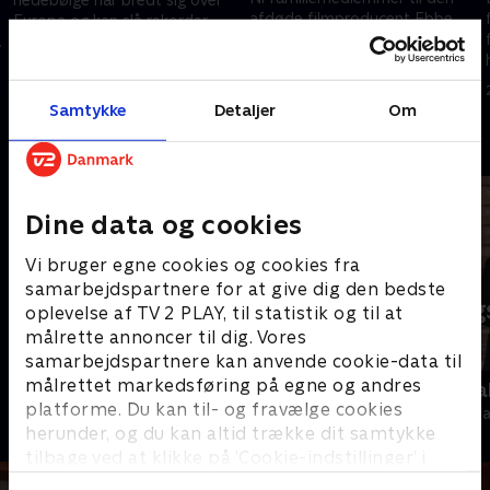
afdøde filmproducent Ebbe
Europa og kan slå rekorder
Preisler er blevet sigtet for ikke
flere steder.
at have hjulpet med at redde
24. juni 2026 • 115 min
hans liv, da han begik selvmord
23. juni 2026 • 113 min
sidste år.
Samtykke
Detaljer
Om
Andre så også
Dine data og cookies
Vi bruger egne cookies og cookies fra
samarbejdspartnere for at give dig den bedste
oplevelse af TV 2 PLAY, til statistik og til at
målrette annoncer til dig. Vores
samarbejdspartnere kan anvende cookie-data til
målrettet markedsføring på egne og andres
Presselogen
Tirsdagsana
platforme. Du kan til- og fravælge cookies
Nyheder & Magasiner
Nyheder & Maga
herunder, og du kan altid trække dit samtykke
tilbage ved at klikke på ’Cookie-indstillinger’ i
bunden af siden. Læs mere om hvordan TV 2