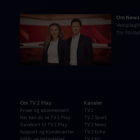
Om News 
Veloplagt
for fordy
Om TV 2 Play
Kanaler
Priser og abonnement
TV 2
Her kan du se TV 2 Play
TV 2 Sport
Gavekort til TV 2 Play
TV 2 News
Support og Kundecenter
TV 2 Echo
Vilkår og betingelser
TV 2 Fri