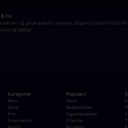
& Co.
e værter og gode gæster serverer dagens største historier
belse og debat.
Kategorier
Populært
S
Børn
Klovn
F
Serier
Badehotellet
H
Film
Sygeplejeskolen
C
Dokumentar
X Factor
T
Reality
Bachelor
B