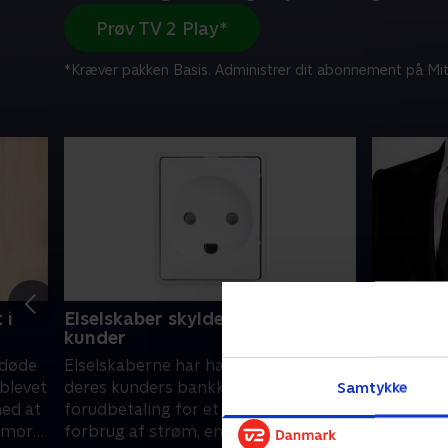
Prøv TV 2 Play*
*Kræver pakken Basis. Administrer dit abonnement på Mit
 i
Elselskaber skylder penge til
Færre ar
kunder
for påk
fdøde
Elselskaberne har hævet penge fra
En unders
blevet
deres kunders bankkonto i
Lederne a
Samtykke
med at
forudbetaling for et langt højere
virksomhe
lvmord
forbrug af strøm, end kunderne reelt
påklædnin