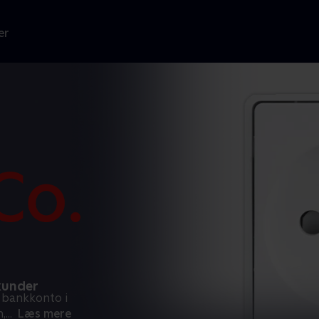
er
 kunder
 bankkonto i
m,
...
Læs mere