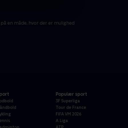
 på en måde, hvor der er mulighed
port
Populær sport
odbold
3F Superliga
åndbold
Tour de France
ykling
FIFA VM 2026
ennis
A Liga
adminton
ATP