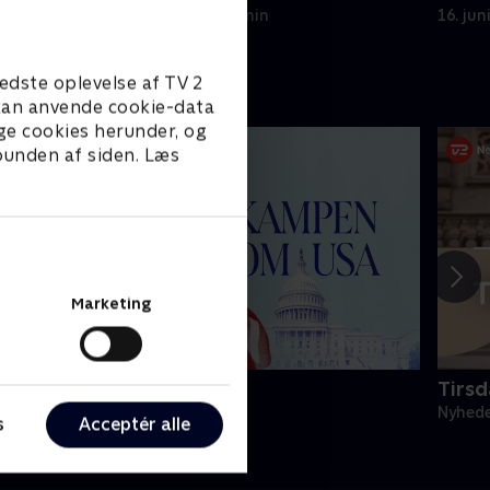
hjemmesider fundet 1400 billeder.
17. juni 2026 • 115 min
16. jun
edste oplevelse af TV 2
e kan anvende cookie-data
ge cookies herunder, og
 bunden af siden. Læs
Marketing
Kampen om USA
Tirs
yheder & Magasiner
Nyhede
s
Acceptér alle