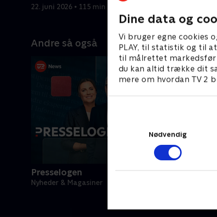
har haft.
procent.
22. juni 2026 • 115 min
19. juni 20
Dine data og coo
Vi bruger egne cookies o
Andre så også
PLAY, til statistik og ti
til målrettet markedsfør
du kan altid trække dit s
mere om hvordan TV 2 be
Nødvendig
Presselogen
Nyheder & Magasiner