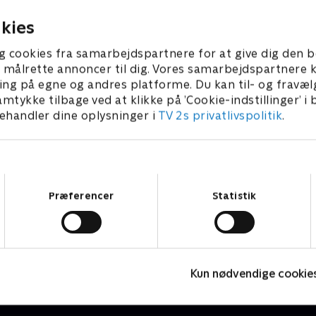
26 • 115 min
kies
g cookies fra samarbejdspartnere for at give dig den b
l at målrette annoncer til dig. Vores samarbejdspartner
ing på egne og andres platforme. Du kan til- og fravæl
amtykke tilbage ved at klikke på ’Cookie-indstillinger’ i
handler dine oplysninger i
TV 2s privatlivspolitik
.
Samtykkevalg
Præferencer
Statistik
7 News
Nyheder & Magasiner
N
Kun nødvendige cookie