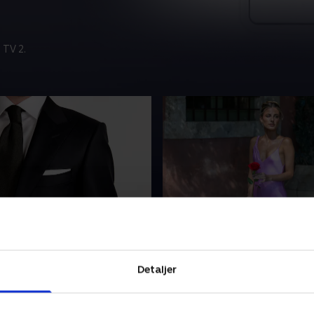
 TV 2.
bejdspladser har regler
I aften gives sidste rose
lædning
I aften er der finale i den 4.
øgelse fra fagforeningen
Bachelorette. To kvinder da
Detaljer
ngiver, at 24,5 procent af
mænd - til sidst skal de vælg
der har regler for
skal have sidste rose og der
g, mens det i 2023 var 44
kærlighed.
18. juni 2026 • 112 min