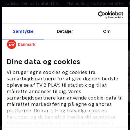
Dodekalitten på Loalland har
Marius Borg Høiby anker efter
været undervejs i 20 år og
eget ønske den fængselsdom,
består nu af i alt 12
han blev idømt tidligere i dag,
granitstatuer efter den sidste
oplyser hans forsvarere her til
sten i dag blev indviet.
eftermiddag til det norske
16. juni 2026 • 115 min
15. juni 2026 • 115 min
Samtykke
Detaljer
Om
medie VG.
Andre så også
Dine data og cookies
Vi bruger egne cookies og cookies fra
samarbejdspartnere for at give dig den bedste
oplevelse af TV 2 PLAY, til statistik og til at
målrette annoncer til dig. Vores
samarbejdspartnere kan anvende cookie-data til
målrettet markedsføring på egne og andres
Presselogen
Kampen om
platforme. Du kan til- og fravælge cookies
Nyheder & Magasiner
Nyheder & Maga
herunder, og du kan altid trække dit samtykke
tilbage ved at klikke på ’Cookie-indstillinger’ i
bunden af siden. Læs mere om hvordan TV 2