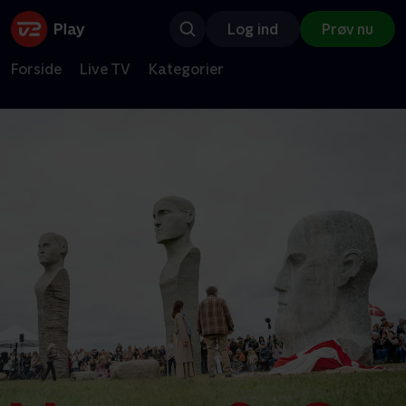
Log ind
Prøv nu
Forside
Live TV
Kategorier