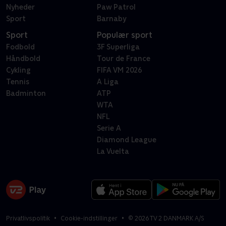
Nyheder
Paw Patrol
Sport
Barnaby
Sport
Populær sport
Fodbold
3F Superliga
Håndbold
Tour de France
Cykling
FIFA VM 2026
Tennis
A Liga
Badminton
ATP
WTA
NFL
Serie A
Diamond League
La Vuelta
Privatlivspolitik
Cookie-indstillinger
©
2026
TV 2 DANMARK A/S