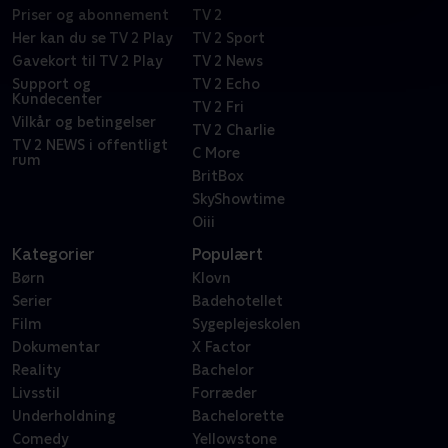
Priser og abonnement
TV 2
Her kan du se TV 2 Play
TV 2 Sport
Gavekort til TV 2 Play
TV 2 News
Support og
TV 2 Echo
Kundecenter
TV 2 Fri
Vilkår og betingelser
TV 2 Charlie
TV 2 NEWS i offentligt
C More
rum
BritBox
SkyShowtime
Oiii
Kategorier
Populært
Børn
Klovn
Serier
Badehotellet
Film
Sygeplejeskolen
Dokumentar
X Factor
Reality
Bachelor
Livsstil
Forræder
Underholdning
Bachelorette
Comedy
Yellowstone