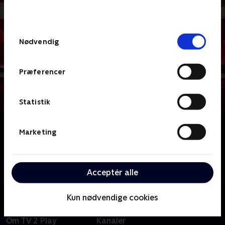
behandler dine oplysninger i
TV 2s privatlivspolitik
.
Samtykkevalg
Nødvendig
Præferencer
Statistik
Marketing
Om News & Co.
Veloplagte værter og gode gæster serverer dagens
største historier på en måde, hvor der er mulighed
for fordybelse og debat.
Acceptér alle
Kun nødvendige cookies
Om TV 2 Play
Kanaler