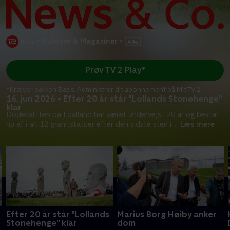
•
Nyheder & Magasiner
•
Prøv TV 2 Play*
*Kræver pakken Basis. Administrer dit abonnement på Mit TV 2.
16. jun 2026 • Efter 20 år står "Lollands Stonehenge"
klar
Dodekalitten på Loalland har været undervejs i 20 år og består
nu af i alt 12 granitstatuer efter den sidste sten i
...
Læs mere
Efter 20 år står "Lollands
Marius Borg Høiby anker
Stonehenge" klar
dom