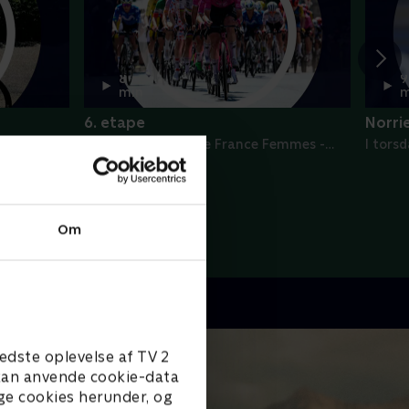
8
9
min
m
6. etape
Norri
I torsdags • Tour de France Femmes -
I tors
Højdepunkter
depunkter
Om
edste oplevelse af TV 2
e kan anvende cookie-data
ge cookies herunder, og