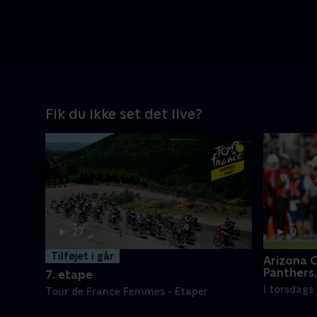
Fik du ikke set det live?
2 t.
3 t.
27
0
min
min
Tilføjet i går
Arizona C
Panthers,
7. etape
I torsdags 
Tour de France Femmes - Etaper