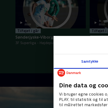
5
6
min
min
Tilføjet i går
Tilføjet i
Sønderjyske-Viborg
Ruud-Fon
3F Superliga - Højdepunkter
ATP - Høj
Samtykke
Dine data og coo
Vi bruger egne cookies o
PLAY, til statistik og ti
til målrettet markedsfør