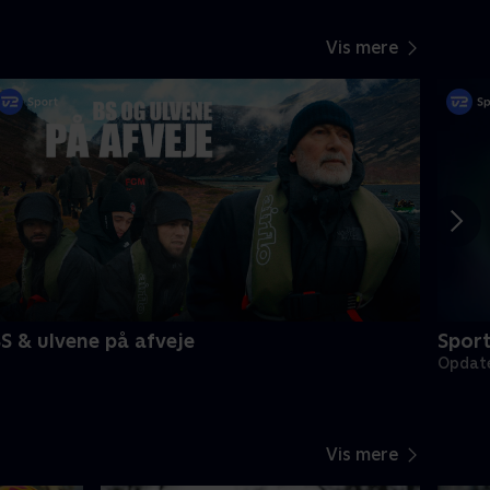
Vis mere
S & ulvene på afveje
Spor
Opdate
Vis mere