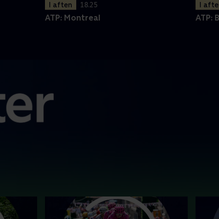
I aften
18.25
I aft
ATP: Montreal
ATP: 