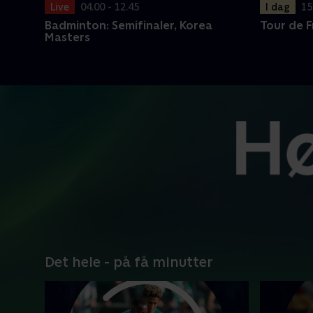
I dag
15
Live
04.00 - 12.45
Tour de 
Badminton: Semifinaler, Korea
Masters
Det hele - på få minutter