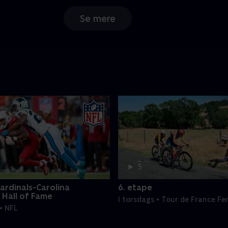
Se mere
2 t.
5
min
ardinals-Carolina
6. etape
 Hall of Fame
I torsdags • Tour de France F
Etaper
• NFL