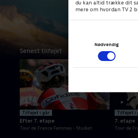
du kan altid trække dit s
mere om hvordan TV 2 be
Nødvendig
Senest tilføjet
21
9
min
min
Tilføjet i går
Tilføjet i
Efter 7. etape
7. etape
Tour de France Femmes - Studiet
Tour de F