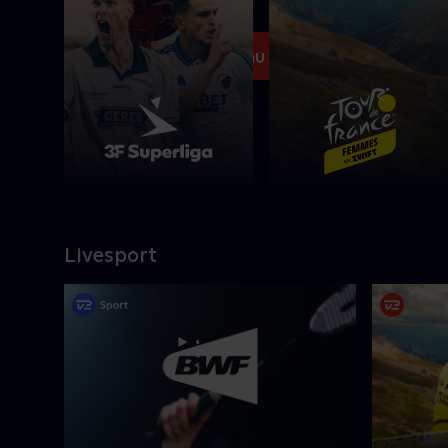
Se med nu
Livesport