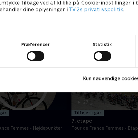
amtykke tilbage ved at klikke på ’Cookie-indstillinger’ i
handler dine oplysninger i
TV 2s privatlivspolitik
.
Samtykkevalg
Præferencer
Statistik
Kun nødvendige cookie
2 t.
27
min
 går
Tilføjet i går
7. etape
rance Femmes - Højdepunkter
Tour de France Femmes - Etap