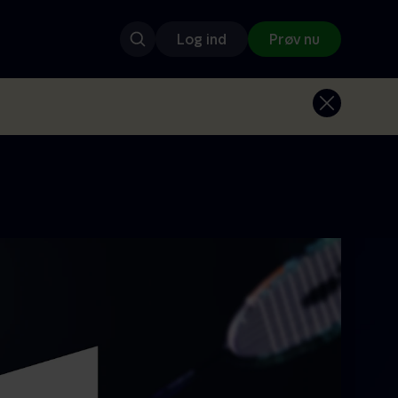
Log ind
Prøv nu