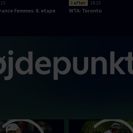
.15
I aften
18.25
France Femmes: 8. etape
WTA: Toronto