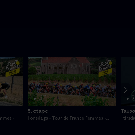
4 t.
1
4
5
min
m
5. etape
Tauso
emmes -
I onsdags • Tour de France Femmes -
I tirs
Etaper