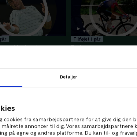
9
min
 går
Tilføjet i går
seca, Montreal
7. etape
depunkter
Tour de France Femmes - Høj
Flere højdepunkter her
Detaljer
kies
g cookies fra samarbejdspartnere for at give dig den b
l at målrette annoncer til dig. Vores samarbejdspartner
ing på egne og andres platforme. Du kan til- og fravæl