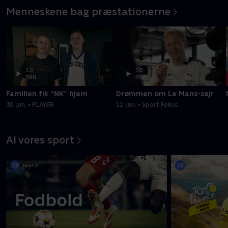
Menneskene bag præstationerne
13
10
min
min
Familien fik “NK” hjem
Drømmen om Le Mans-sejr
30. jun. • PLAYER
12. jun. • Sport Fokus
Al vores sport