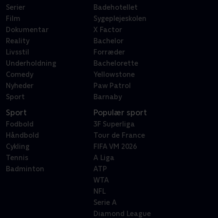
Serier
Badehotellet
Film
Sygeplejeskolen
Dokumentar
X Factor
Reality
Bachelor
Livsstil
Forræder
Underholdning
Bachelorette
Comedy
Yellowstone
Nyheder
Paw Patrol
Sport
Barnaby
Sport
Populær sport
Fodbold
3F Superliga
Håndbold
Tour de France
Cykling
FIFA VM 2026
Tennis
A Liga
Badminton
ATP
WTA
NFL
Serie A
Diamond League