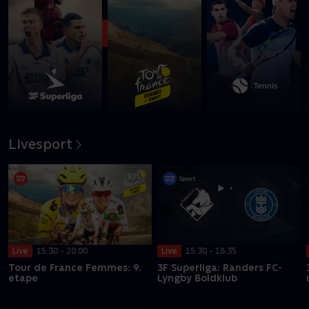
Boldklub
Se med nu
Livesport
Live
15.30 - 20.00
Live
15.30 - 18.35
Tour de France Femmes: 9.
3F Superliga: Randers FC-
etape
Lyngby Boldklub