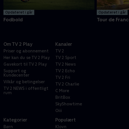
Opdateret i går
Opdateret i går
Fodbold
Tour de Franc
Om TV 2 Play
Kanaler
Priser og abonnement
TV 2
Her kan du se TV 2 Play
TV 2 Sport
Gavekort til TV 2 Play
TV 2 News
Support og
TV 2 Echo
Kundecenter
TV 2 Fri
Vilkår og betingelser
TV 2 Charlie
TV 2 NEWS i offentligt
C More
rum
BritBox
SkyShowtime
Oiii
Kategorier
Populært
Børn
Klovn