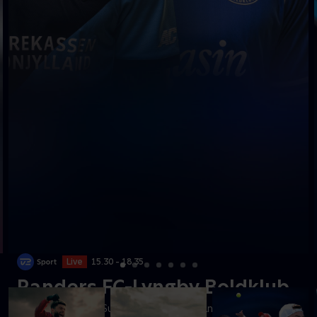
Live
15.30 - 18.35
Randers FC-Lyngby Boldklub
Se kampen fra 3F Superligaen mellem Randers FC og Lynbgy