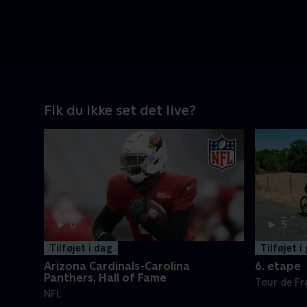
Fik du ikke set det live?
3 t.
2 t.
0
5
min
min
Tilføjet i dag
Tilføjet i
Arizona Cardinals-Carolina
6. etape
Panthers, Hall of Fame
Tour de F
NFL