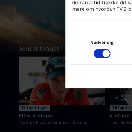
du kan altid trække dit s
mere om hvordan TV 2 be
Nødvendig
Senest tilføjet
21
8
min
min
Tilføjet i går
Tilføjet i
Efter 6. etape
6. etape
Tour de France Femmes - Studiet
Tour de F