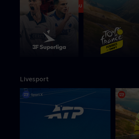
Se med nu
Livesport