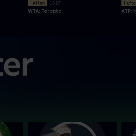
I aften
18.25
I aft
WTA: Toronto
ATP: 