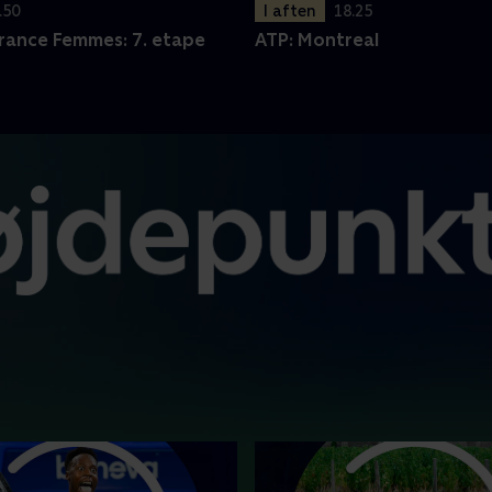
.50
I aften
18.25
France Femmes: 7. etape
ATP: Montreal