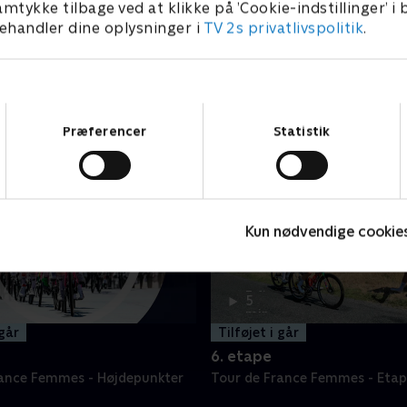
amtykke tilbage ved at klikke på ’Cookie-indstillinger’ i
handler dine oplysninger i
TV 2s privatlivspolitik
.
Samtykkevalg
Præferencer
Statistik
Kun nødvendige cookie
2 t.
5
min
 går
Tilføjet i går
6. etape
rance Femmes - Højdepunkter
Tour de France Femmes - Etap