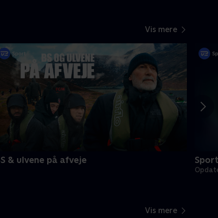
Vis mere
S & ulvene på afveje
Spor
Opdate
Vis mere