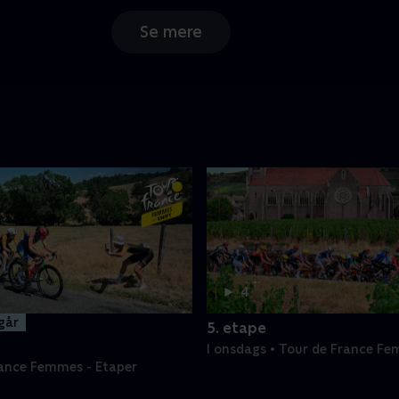
Se mere
4 t.
4
min
 går
5. etape
I onsdags • Tour de France Fe
Etaper
rance Femmes - Etaper