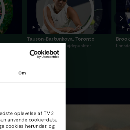
5
5
min
m
Tauson-Bartunkova, Toronto
Brook
mmes -
I onsdags • WTA - Højdepunkter
I onsd
Om
edste oplevelse af TV 2
e kan anvende cookie-data
ge cookies herunder, og