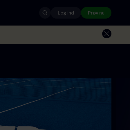
Log ind
Prøv nu