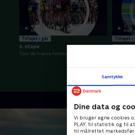
8
7
min
min
Tilføjet i går
Tilføjet i
6. etape
Tien-Monf
Tour de France Femmes - Højdepunkter
ATP - Høj
Samtykke
Dine data og coo
Vi bruger egne cookies o
PLAY, til statistik og ti
til målrettet markedsfør