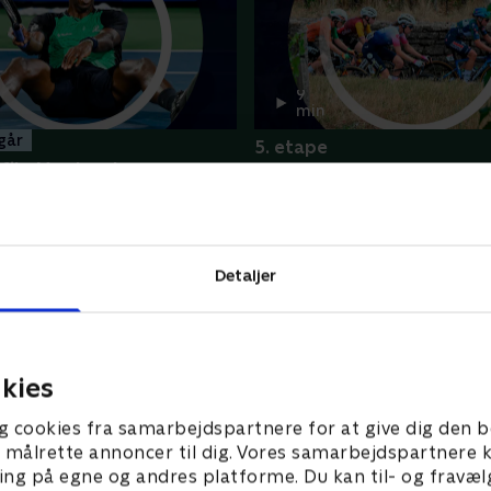
9
min
 går
5. etape
ils, Montreal
I onsdags • Tour de France Fe
Højdepunkter
depunkter
Flere højdepunkter her
Detaljer
kies
g cookies fra samarbejdspartnere for at give dig den b
l at målrette annoncer til dig. Vores samarbejdspartner
ing på egne og andres platforme. Du kan til- og fravæl