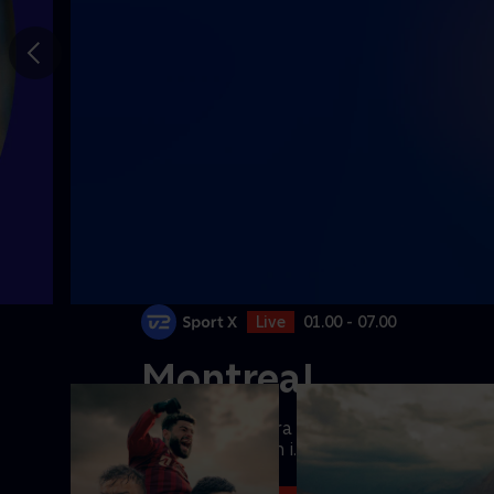
Gå til
forrige
slide
Live
01.00 - 07.00
Montreal
Følg kampene fra
ATP-turneringen i
Montreal