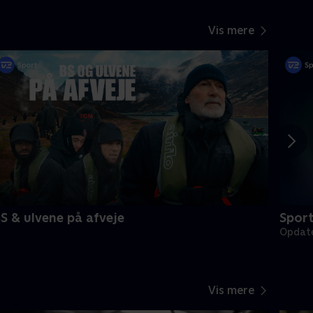
Vis mere
S & ulvene på afveje
Spor
Opdate
Vis mere