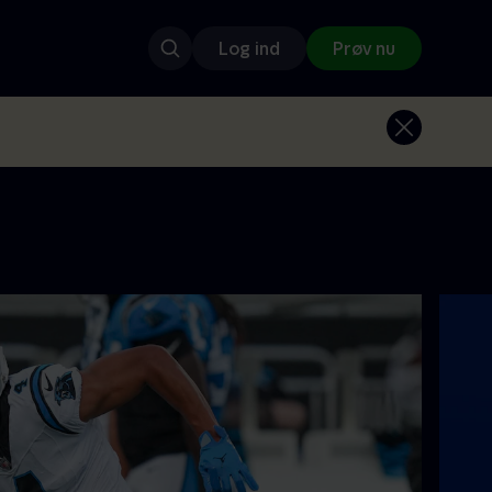
Log ind
Prøv nu