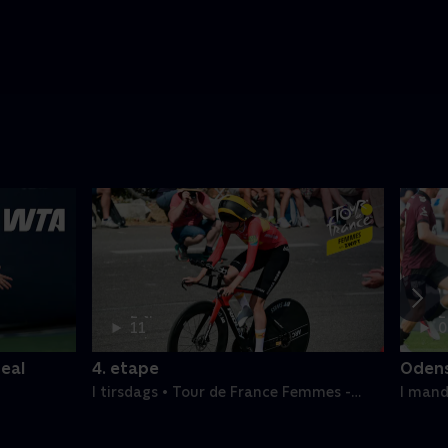
2 t.
2
11
0
min
m
eal
4. etape
Odens
I tirsdags • Tour de France Femmes -
I mand
Etaper