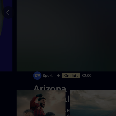
Gå til
forrige
slide
->
Om lidt
02.00
Arizona
Cardinals-
Carolina
Se kampen fra NFL mellem Arizona
Cardinals og Carolina Panthers