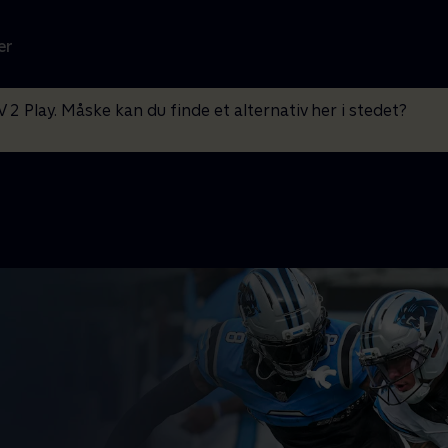
er
V 2 Play. Måske kan du finde et alternativ her i stedet?