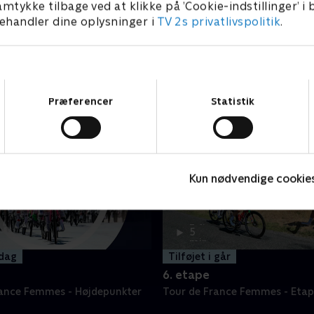
amtykke tilbage ved at klikke på ’Cookie-indstillinger’ i
handler dine oplysninger i
TV 2s privatlivspolitik
.
Samtykkevalg
Præferencer
Statistik
Kun nødvendige cookie
2 t.
5
min
 dag
Tilføjet i går
6. etape
rance Femmes - Højdepunkter
Tour de France Femmes - Etap