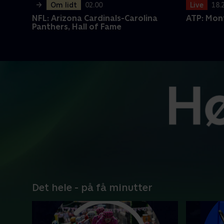
->
Om lidt
02.00
Live
18.
NFL: Arizona Cardinals-Carolina
ATP: Mon
Panthers, Hall of Fame
Det hele - på få minutter