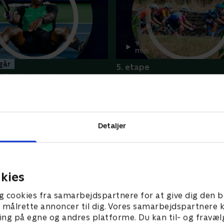
9
min
 går
5. etape
ils, Montreal
I onsdags • Tour de France Fe
Højdepunkter
depunkter
Flere højdepunkter her
Detaljer
kies
g cookies fra samarbejdspartnere for at give dig den b
l at målrette annoncer til dig. Vores samarbejdspartner
ing på egne og andres platforme. Du kan til- og fravæl