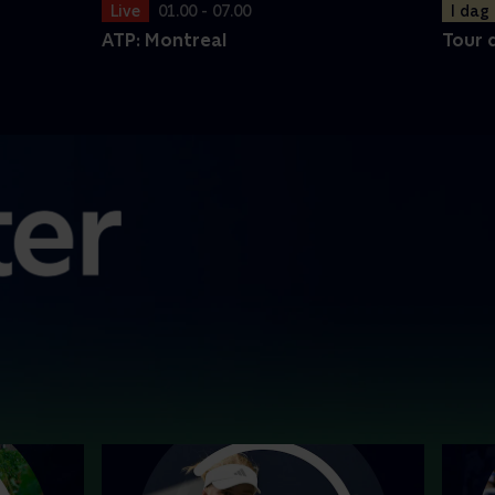
I dag
Live
01.00 - 07.00
Tour 
ATP: Montreal