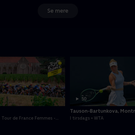
Se mere
1 t.
50
min
Tauson-Bartunkova, Montr
• Tour de France Femmes -
I tirsdags • WTA