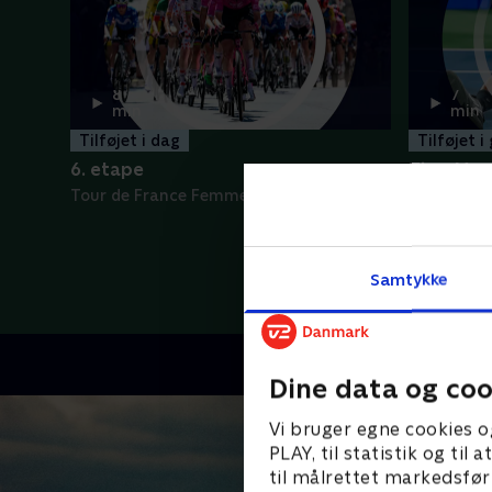
8
7
min
min
Tilføjet i dag
Tilføjet i
6. etape
Tien-Monf
Tour de France Femmes - Højdepunkter
ATP - Høj
Samtykke
Dine data og coo
Vi bruger egne cookies o
PLAY, til statistik og ti
til målrettet markedsfør