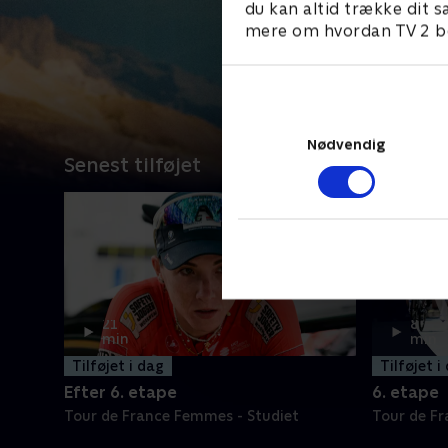
du kan altid trække dit s
mere om hvordan TV 2 be
Nødvendig
Senest tilføjet
21
8
min
min
Tilføjet i dag
Tilføjet i
Efter 6. etape
6. etape
Tour de France Femmes - Studiet
Tour de F