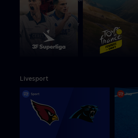
Panthers
00
01
38
timer
minutter
sek
Livesport