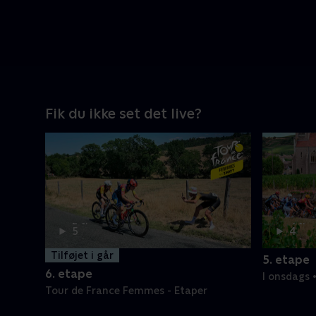
Fik du ikke set det live?
2 t.
4 t.
5
4
min
min
Tilføjet i går
5. etape
6. etape
I onsdags 
Etaper
Tour de France Femmes - Etaper