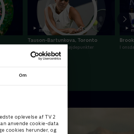
5
5
min
m
Tauson-Bartunkova, Toronto
Brook
mmes -
I onsdags • WTA - Højdepunkter
I onsd
Om
edste oplevelse af TV 2
e kan anvende cookie-data
ge cookies herunder, og