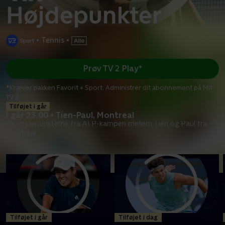
•
Tennis
•
Prøv TV 2 Play*
*Kræver pakken Favorit + Sport. Administrer dit abonnement på Mit
TV 2.
Tilføjet i går
I går 23.00 • Tien-Paul, Montreal
Se højdepunkterne fra ATP-kampen mellem Tien og Paul fra
Montreal.
Tilføjet i går
Tilføjet i dag