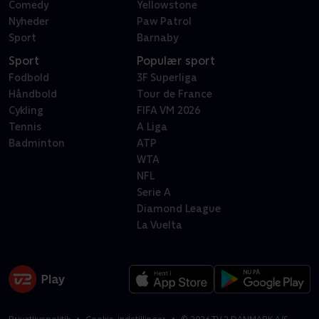
Comedy
Yellowstone
Nyheder
Paw Patrol
Sport
Barnaby
Sport
Populær sport
Fodbold
3F Superliga
Håndbold
Tour de France
Cykling
FIFA VM 2026
Tennis
A Liga
Badminton
ATP
WTA
NFL
Serie A
Diamond League
La Vuelta