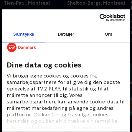
Tien-Paul, Montreal
Shelton-Bergs, Montreal
Se højdepunkterne fra ATP-
Se højdepunkterne fra ATP-
kampen mellem Tien og Paul
kampen mellem Shelton og
fra Montreal.
Bergs fra Montreal.
I går • 6 min
I dag • 5 min
Samtykke
Detaljer
Om
Andre så også
Dine data og cookies
Vi bruger egne cookies og cookies fra
samarbejdspartnere for at give dig den bedste
oplevelse af TV 2 PLAY, til statistik og til at
målrette annoncer til dig. Vores
samarbejdspartnere kan anvende cookie-data til
målrettet markedsføring på egne og andres
platforme. Du kan til- og fravælge cookies
Højdepunkter
ATP
herunder, og du kan altid trække dit samtykke
tilbage ved at klikke på ’Cookie-indstillinger’ i
Sport
Tennis