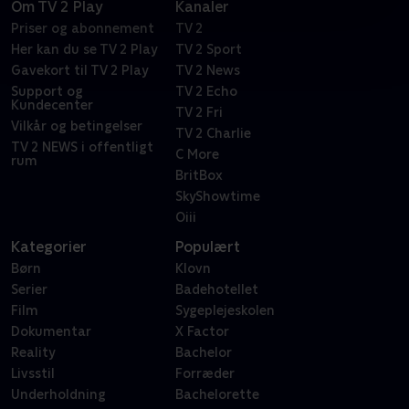
Om TV 2 Play
Kanaler
Priser og abonnement
TV 2
Her kan du se TV 2 Play
TV 2 Sport
Gavekort til TV 2 Play
TV 2 News
Support og
TV 2 Echo
Kundecenter
TV 2 Fri
Vilkår og betingelser
TV 2 Charlie
TV 2 NEWS i offentligt
C More
rum
BritBox
SkyShowtime
Oiii
Kategorier
Populært
Børn
Klovn
Serier
Badehotellet
Film
Sygeplejeskolen
Dokumentar
X Factor
Reality
Bachelor
Livsstil
Forræder
Underholdning
Bachelorette