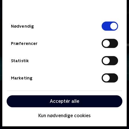
bunden af siden. Læs mere om hvordan TV 2
behandler dine oplysninger i
TV 2s privatlivspolitik
.
Samtykkevalg
Nødvendig
Præferencer
Statistik
Marketing
Om ATP - Højdepunkter
Højdepunkter fra udvalgte kampe ved ATP-
Acceptér alle
turneringerne.
Kun nødvendige cookies