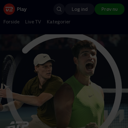
Log ind
Prøv nu
Forside
Live TV
Kategorier