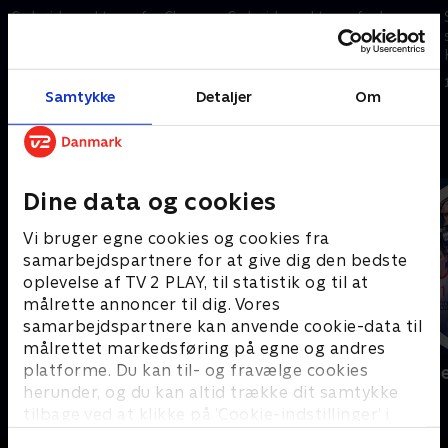
Se højdepunkterne fra Clara
Se højdepunkterne fra kampen
Tausons kamp mod
mellem Tauson og Cocciaretto
Bartunkova fra Washington.
fra Washington.
5. august 2026 • 5 min
27. juli 2026 • 8 min
Samtykke
Detaljer
Om
Andre så også
Dine data og cookies
Vi bruger egne cookies og cookies fra
samarbejdspartnere for at give dig den bedste
oplevelse af TV 2 PLAY, til statistik og til at
målrette annoncer til dig. Vores
samarbejdspartnere kan anvende cookie-data til
målrettet markedsføring på egne og andres
platforme. Du kan til- og fravælge cookies
Sport Fokus
Højdepunkt
herunder, og du kan altid trække dit samtykke
Sport
Sport
tilbage ved at klikke på ’Cookie-indstillinger’ i
bunden af siden. Læs mere om hvordan TV 2