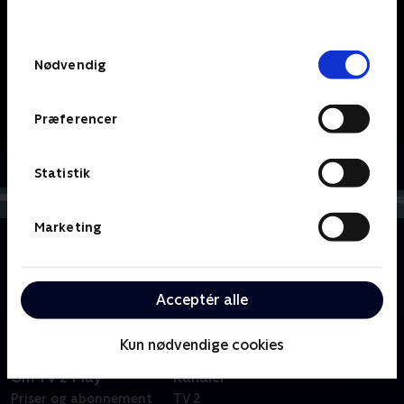
behandler dine oplysninger i
TV 2s privatlivspolitik
.
Samtykkevalg
Nødvendig
Præferencer
Statistik
Marketing
Om WTA - Højdepunkter
Se højdepunkter fra de vigtigste kampe fra WTA-
turneringerne i tennis.
Acceptér alle
Kun nødvendige cookies
Om TV 2 Play
Kanaler
Priser og abonnement
TV 2