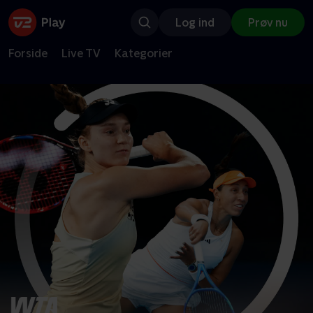
Log ind
Prøv nu
Forside
Live TV
Kategorier