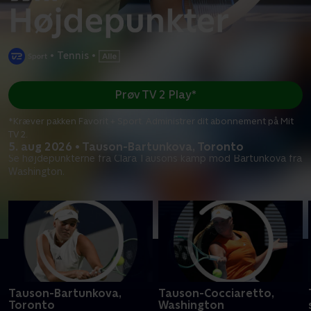
•
Tennis
•
Prøv TV 2 Play*
*Kræver pakken Favorit + Sport. Administrer dit abonnement på Mit
TV 2.
5. aug 2026 • Tauson-Bartunkova, Toronto
Se højdepunkterne fra Clara Tausons kamp mod Bartunkova fra
Washington.
Tauson-Bartunkova,
Tauson-Cocciaretto,
Toronto
Washington