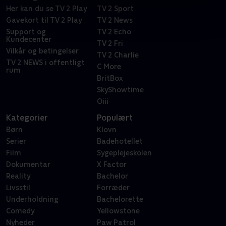
Her kan du se TV 2 Play
TV 2 Sport
Gavekort til TV 2 Play
TV 2 News
Support og
TV 2 Echo
Kundecenter
TV 2 Fri
Vilkår og betingelser
TV 2 Charlie
TV 2 NEWS i offentligt
C More
rum
BritBox
SkyShowtime
Oiii
Kategorier
Populært
Børn
Klovn
Serier
Badehotellet
Film
Sygeplejeskolen
Dokumentar
X Factor
Reality
Bachelor
Livsstil
Forræder
Underholdning
Bachelorette
Comedy
Yellowstone
Nyheder
Paw Patrol