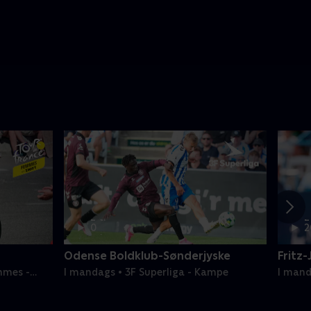
2 t.
2
0
2
min
m
Odense Boldklub-Sønderjyske
Fritz-
mmes -
I mandags • 3F Superliga - Kampe
I mand