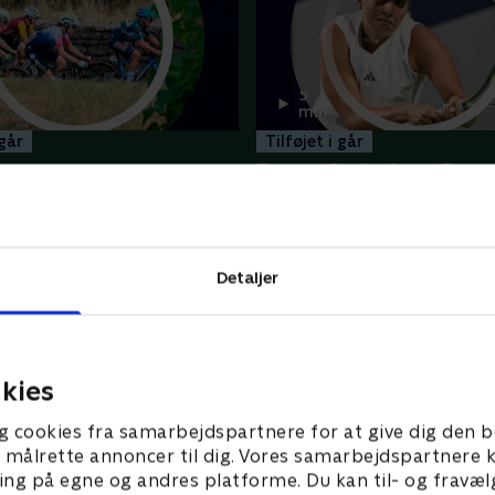
5
min
 går
Tilføjet i går
Tauson-Bartunkova, Toron
rance Femmes - Højdepunkter
WTA - Højdepunkter
Flere højdepunkter her
Detaljer
kies
g cookies fra samarbejdspartnere for at give dig den b
l at målrette annoncer til dig. Vores samarbejdspartner
ing på egne og andres platforme. Du kan til- og fravæl