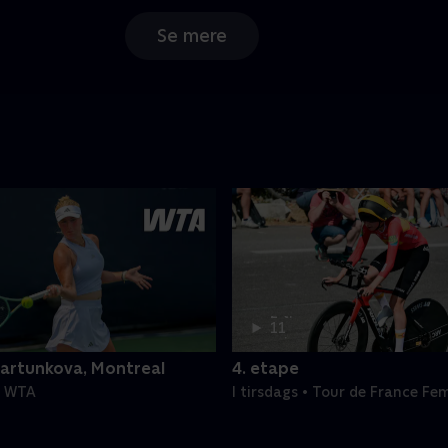
Se mere
2 t.
11
min
artunkova, Montreal
4. etape
 • WTA
I tirsdags • Tour de France Fe
Etaper