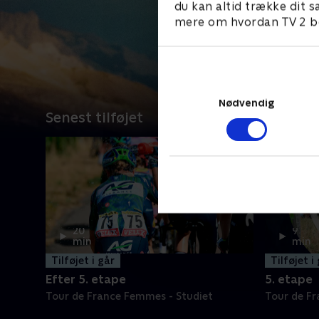
du kan altid trække dit s
mere om hvordan TV 2 be
Nødvendig
Senest tilføjet
20
9
min
min
Tilføjet i går
Tilføjet i
Efter 5. etape
5. etape
Tour de France Femmes - Studiet
Tour de F