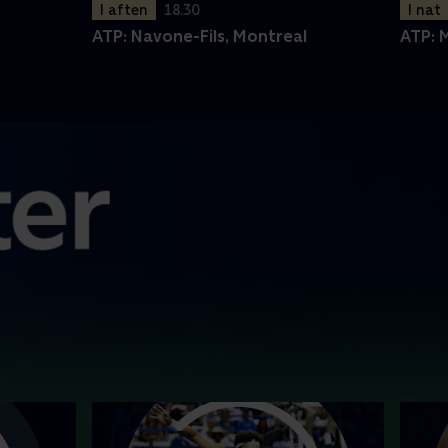
I aften
18.30
I nat
ATP: Navone-Fils, Montreal
ATP: 