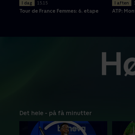
I dag
15.15
I aften
Tour de France Femmes: 6. etape
ATP: Mon
Det hele - på få minutter