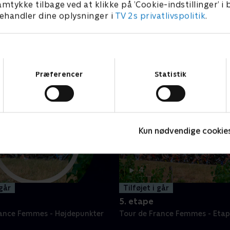
amtykke tilbage ved at klikke på ’Cookie-indstillinger’ i
handler dine oplysninger i
TV 2s privatlivspolitik
.
Samtykkevalg
Præferencer
Statistik
Kun nødvendige cookie
4 t.
4
min
 går
Tilføjet i går
5. etape
rance Femmes - Højdepunkter
Tour de France Femmes - Etap