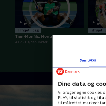
7
9
min
min
Tilføjet i dag
Tilføjet i
Tien-Monfils, Montreal
5. etape
ATP - Højdepunkter
Tour de F
Samtykke
Dine data og coo
Vi bruger egne cookies o
PLAY, til statistik og ti
til målrettet markedsfør