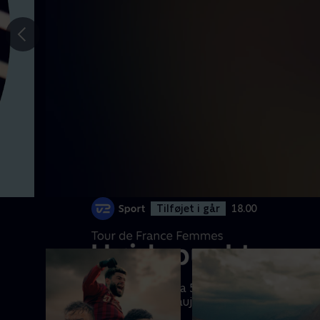
Gå til
forrige
slide
Tilføjet i går
18.00
Se det bedste fra 5. etape til
Belleville-en-Beaujolais