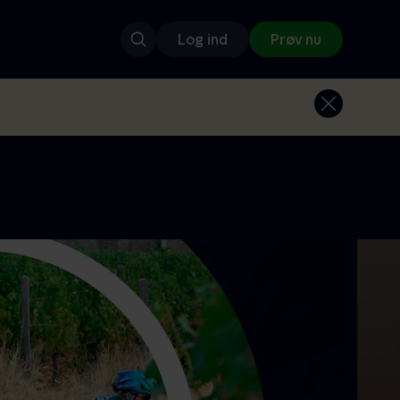
Log ind
Prøv nu