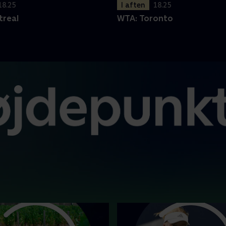
18.25
I aften
18.25
treal
WTA: Toronto