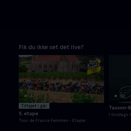
Fik du ikke set det live?
4 t.
1 t.
4
50
min
min
Tilføjet i går
Tauson-B
5. etape
I tirsdags
Tour de France Femmes - Etaper