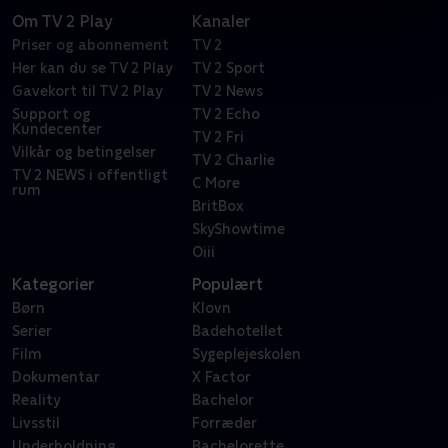
Om TV 2 Play
Kanaler
Priser og abonnement
TV 2
Her kan du se TV 2 Play
TV 2 Sport
Gavekort til TV 2 Play
TV 2 News
Support og
TV 2 Echo
Kundecenter
TV 2 Fri
Vilkår og betingelser
TV 2 Charlie
TV 2 NEWS i offentligt
C More
rum
BritBox
SkyShowtime
Oiii
Kategorier
Populært
Børn
Klovn
Serier
Badehotellet
Film
Sygeplejeskolen
Dokumentar
X Factor
Reality
Bachelor
Livsstil
Forræder
Underholdning
Bachelorette