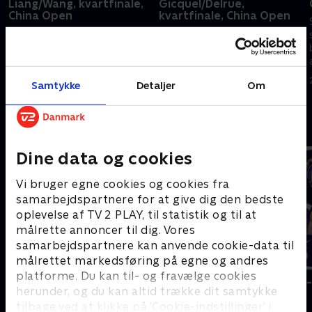
Liang/Wang, kvartfinale,
Gicquel/Delrue,
China Open
kvartfinale, China Open
Se China Open, en af årets helt
Se China Open, en af årets helt
store turneringer på
store turneringer på
badmintonscenen, med masser
badmintonscenen, med masser
af danske spillere i aktion.
af danske spillere i aktion.
Samtykke
Detaljer
Om
24. juli 2026 • 42 min
24. juli 2026 • 61 min
Andre så også
Dine data og cookies
Vi bruger egne cookies og cookies fra
samarbejdspartnere for at give dig den bedste
oplevelse af TV 2 PLAY, til statistik og til at
målrette annoncer til dig. Vores
samarbejdspartnere kan anvende cookie-data til
målrettet markedsføring på egne og andres
platforme. Du kan til- og fravælge cookies
VM i badminton
Badminton -
herunder, og du kan altid trække dit samtykke
Badminton
Badminton
tilbage ved at klikke på ’Cookie-indstillinger’ i