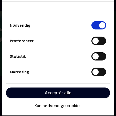
bunden af siden. Læs mere om hvordan TV 2
behandler dine oplysninger i
TV 2s privatlivspolitik
.
Samtykkevalg
Nødvendig
Præferencer
Statistik
Marketing
Om Badminton
Her kan du se eller gense udvalgte kampe fra TV 2
Acceptér alle
Sport og TV 2 Play.
Kun nødvendige cookies