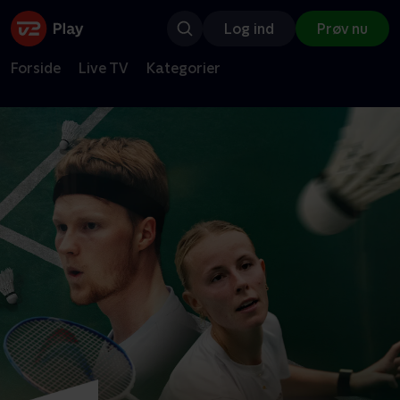
Log ind
Prøv nu
Forside
Live TV
Kategorier