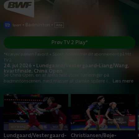
•
Badminton
•
Prøv TV 2 Play*
*Kræver pakken Favorit + Sport. Administrer dit abonnement på Mit
TV 2.
24. jul 2026 • Lundgaard/Vestergaard-Liang/Wang,
kvartfinale, China Open
Se China Open, en af årets helt store turneringer på
badmintonscenen, med masser af danske spillere i
...
Læs mere
Lundgaard/Vestergaard-
Christiansen/Bøje-