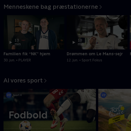
Menneskene bag præstationerne
13
10
min
min
Familien fik “NK” hjem
Drømmen om Le Mans-sejr
30. jun. • PLAYER
12. jun. • Sport Fokus
Al vores sport