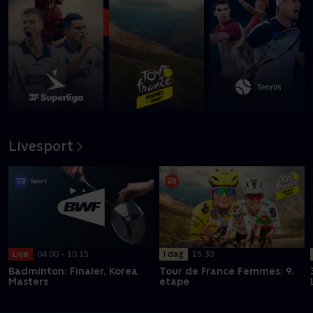
Se med nu
Livesport
I dag
15.30
Live
04.00 - 10.15
Tour de France Femmes: 9.
Badminton: Finaler, Korea
etape
Masters