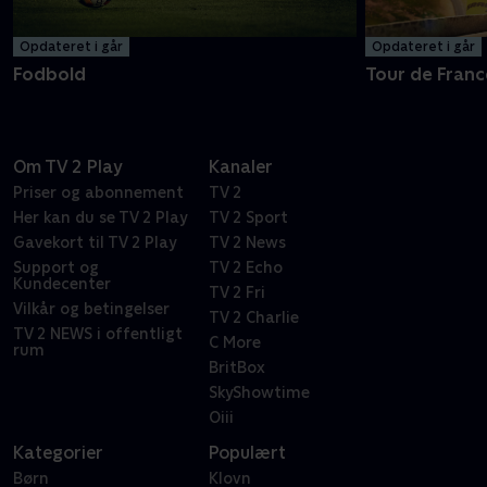
Opdateret i går
Opdateret i går
Fodbold
Tour de Franc
Om TV 2 Play
Kanaler
Priser og abonnement
TV 2
Her kan du se TV 2 Play
TV 2 Sport
Gavekort til TV 2 Play
TV 2 News
Support og
TV 2 Echo
Kundecenter
TV 2 Fri
Vilkår og betingelser
TV 2 Charlie
TV 2 NEWS i offentligt
C More
rum
BritBox
SkyShowtime
Oiii
Kategorier
Populært
Børn
Klovn