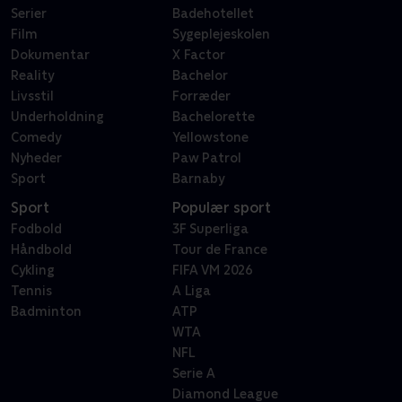
Serier
Badehotellet
Film
Sygeplejeskolen
Dokumentar
X Factor
Reality
Bachelor
Livsstil
Forræder
Underholdning
Bachelorette
Comedy
Yellowstone
Nyheder
Paw Patrol
Sport
Barnaby
Sport
Populær sport
Fodbold
3F Superliga
Håndbold
Tour de France
Cykling
FIFA VM 2026
Tennis
A Liga
Badminton
ATP
WTA
NFL
Serie A
Diamond League