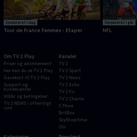
Opdateret i dag
Opdateret i går
Tour de France Femmes - Etaper
NFL
Om TV 2 Play
Kanaler
Priser og abonnement
TV 2
Her kan du se TV 2 Play
TV 2 Sport
Gavekort til TV 2 Play
TV 2 News
Support og
TV 2 Echo
Kundecenter
TV 2 Fri
Vilkår og betingelser
TV 2 Charlie
TV 2 NEWS i offentligt
C More
rum
BritBox
SkyShowtime
Oiii
Kategorier
Populært