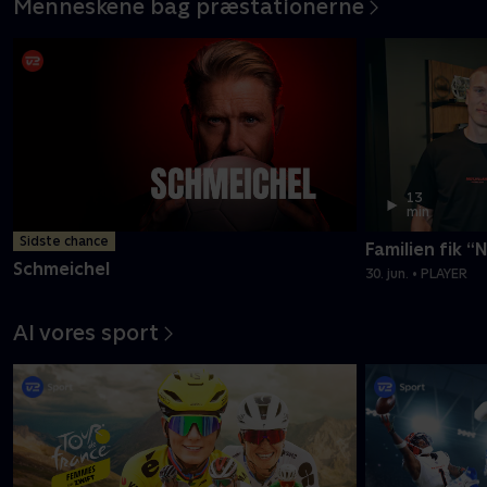
Menneskene bag præstationerne
13
min
Sidste chance
Familien fik “
Schmeichel
30. jun. • PLAYER
Al vores sport