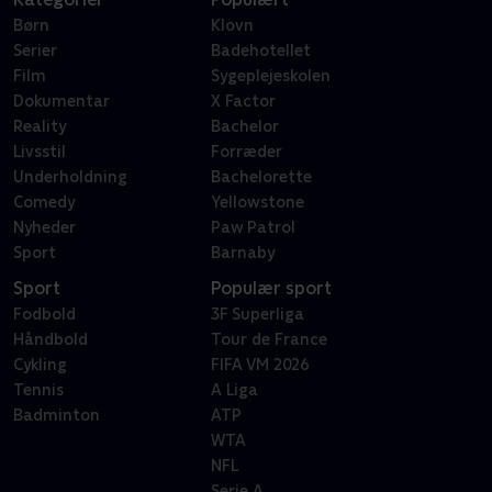
Børn
Klovn
Serier
Badehotellet
Film
Sygeplejeskolen
Dokumentar
X Factor
Reality
Bachelor
Livsstil
Forræder
Underholdning
Bachelorette
Comedy
Yellowstone
Nyheder
Paw Patrol
Sport
Barnaby
Sport
Populær sport
Fodbold
3F Superliga
Håndbold
Tour de France
Cykling
FIFA VM 2026
Tennis
A Liga
Badminton
ATP
WTA
NFL
Serie A