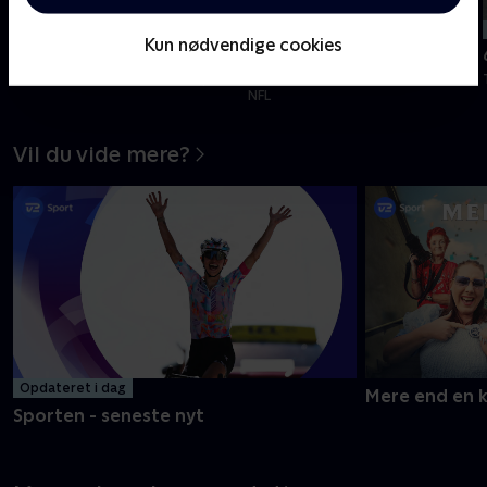
min
min
Tilføjet i dag
Tilføjet i går
Kun nødvendige cookies
7. etape
Arizona Cardinals-Carolina
Panthers, Hall of Fame
Tour de France Femmes - Etaper
NFL
Vil du vide mere?
Opdateret i dag
Mere end en 
Sporten - seneste nyt