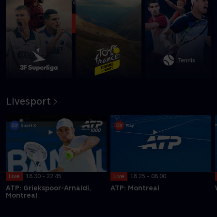
turneringen i Montreal
Se med nu
Livesport
Live
18.30 - 22.45
Live
18.25 - 08.00
ATP: Griekspoor-Arnaldi,
ATP: Montreal
Montreal