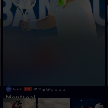
Live
18.30 - 22.45
Montreal
Se kampen mellem Griekspoor og Arnaldi fra ATP 1000-