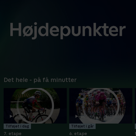
Det hele - på få minutter
9
8
min
min
Tilføjet i dag
Tilføjet i går
7. etape
6. etape