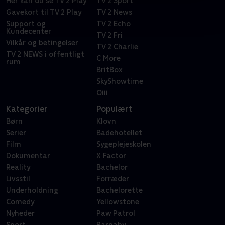
Her kan du se TV 2 Play
TV 2 Sport
Gavekort til TV 2 Play
TV 2 News
Support og
TV 2 Echo
Kundecenter
TV 2 Fri
Vilkår og betingelser
TV 2 Charlie
TV 2 NEWS i offentligt
C More
rum
BritBox
SkyShowtime
Oiii
Kategorier
Populært
Børn
Klovn
Serier
Badehotellet
Film
Sygeplejeskolen
Dokumentar
X Factor
Reality
Bachelor
Livsstil
Forræder
Underholdning
Bachelorette
Comedy
Yellowstone
Nyheder
Paw Patrol