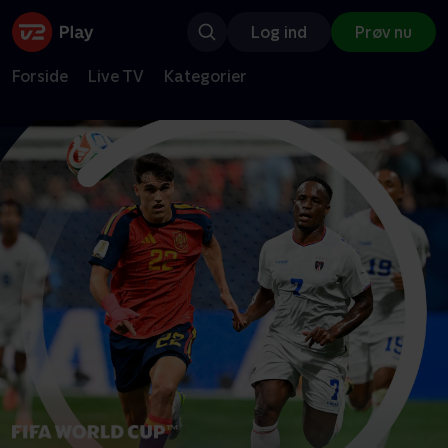
Log ind
Prøv nu
Forside
Live TV
Kategorier