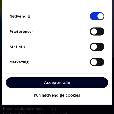
behandler dine oplysninger i
TV 2s privatlivspolitik
.
Samtykkevalg
Nødvendig
Præferencer
Statistik
Marketing
Om FIFA VM 2026 - Højdepunkter
Se højdepunkter fra alle kampe fra VM-fodbold i
Mexico, USA og Canada.
Acceptér alle
Kun nødvendige cookies
Om TV 2 Play
Kanaler
Priser og abonnement
TV 2