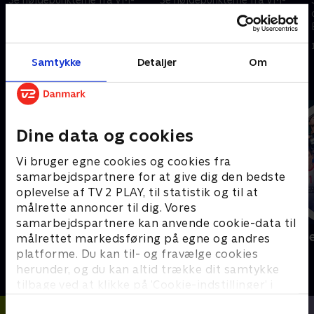
opgøret mellem Spanien og
opgøret mellem Sverige og
Kap Verde.
Tunesien.
15. juni 2026 • 5 min
15. juni 2026 • 5 min
Samtykke
Detaljer
Om
Andre så også
Dine data og cookies
Vi bruger egne cookies og cookies fra
samarbejdspartnere for at give dig den bedste
oplevelse af TV 2 PLAY, til statistik og til at
målrette annoncer til dig. Vores
samarbejdspartnere kan anvende cookie-data til
Sport Fokus
Højdepunkt
målrettet markedsføring på egne og andres
Sport
Sport
platforme. Du kan til- og fravælge cookies
herunder, og du kan altid trække dit samtykke
tilbage ved at klikke på ’Cookie-indstillinger’ i
bunden af siden. Læs mere om hvordan TV 2