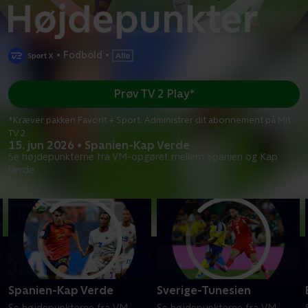
•
Fodbold
•
Prøv TV 2 Play*
*Kræver pakken Favorit + Sport. Administrer dit abonnement på Mit
TV 2.
15. jun 2026 • Spanien-Kap Verde
Se højdepunkterne fra VM-opgøret mellem Spanien og Kap
Verde.
Spanien-Kap Verde
Sverige-Tunesien
Se højdepunkterne fra VM-
Se højdepunkterne fra VM-