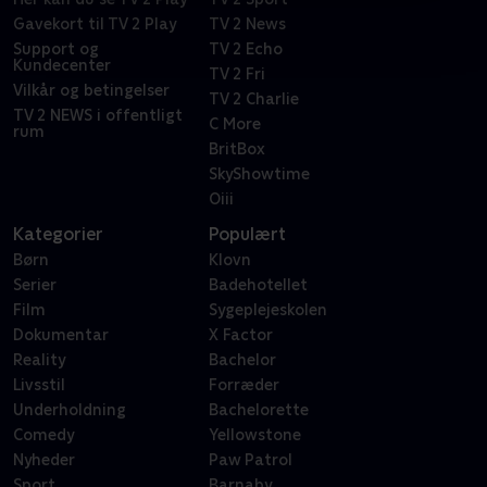
Gavekort til TV 2 Play
TV 2 News
Support og
TV 2 Echo
Kundecenter
TV 2 Fri
Vilkår og betingelser
TV 2 Charlie
TV 2 NEWS i offentligt
C More
rum
BritBox
SkyShowtime
Oiii
Kategorier
Populært
Børn
Klovn
Serier
Badehotellet
Film
Sygeplejeskolen
Dokumentar
X Factor
Reality
Bachelor
Livsstil
Forræder
Underholdning
Bachelorette
Comedy
Yellowstone
Nyheder
Paw Patrol
Sport
Barnaby