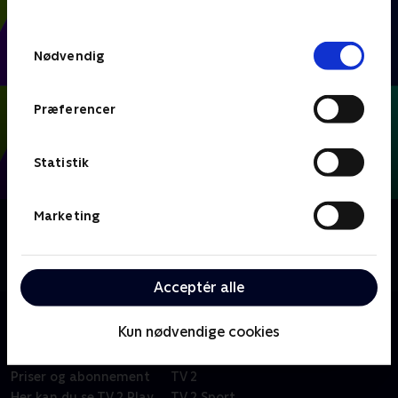
behandler dine oplysninger i
TV 2s privatlivspolitik
.
Samtykkevalg
Nødvendig
Præferencer
Statistik
Marketing
Om FIFA VM 2026 - Kampe
Se eller gense alle kampene fra VM-fodbold i Mexico,
USA og Canada.
Acceptér alle
Kun nødvendige cookies
Om TV 2 Play
Kanaler
Priser og abonnement
TV 2
Her kan du se TV 2 Play
TV 2 Sport