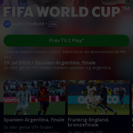
•
Fodbold
•
Prøv TV 2 Play*
*Kræver pakken Favorit + Sport. Administrer dit abonnement på Mit
TV 2.
19. jul 2026 • Spanien-Argentina, finale
Se eller gense VM-finalen mellem Spanien og Argentina.
Spanien-Argentina, finale
Frankrig-England,
bronzefinale
Se eller gense VM-finalen
Se eller gense VM-
mellem Spanien og Argentina.