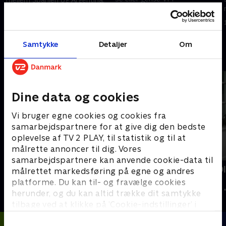
bronzekampen mellem Frankrig
19. juli 2026 • 238 min
og England.
18. juli 2026 • 112 min
Samtykke
Detaljer
Om
Andre så også
Dine data og cookies
Vi bruger egne cookies og cookies fra
samarbejdspartnere for at give dig den bedste
oplevelse af TV 2 PLAY, til statistik og til at
målrette annoncer til dig. Vores
samarbejdspartnere kan anvende cookie-data til
Tirsdagstrænerne
Kristoffer O
målrettet markedsføring på egne og andres
kamp
Fodbold
platforme. Du kan til- og fravælge cookies
2024 • Fodbold 
herunder, og du kan altid trække dit samtykke
tilbage ved at klikke på ’Cookie-indstillinger’ i
bunden af siden. Læs mere om hvordan TV 2