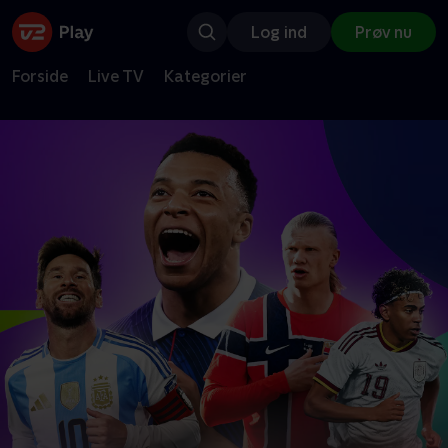
Log ind
Prøv nu
Forside
Live TV
Kategorier