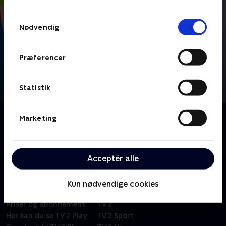
TV 2s privatlivspolitik
.
Samtykkevalg
Nødvendig
Præferencer
Statistik
Om FIFA VM 2026 - Højdepunkter
Marketing
Se højdepunkter fra alle kampe fra VM-fodbold i
Mexico, USA og Canada.
Acceptér alle
Kun nødvendige cookies
Om TV 2 Play
Kanaler
Priser og abonnement
TV 2
Her kan du se TV 2 Play
TV 2 Sport