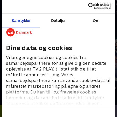
Skotland.
Marokko.
14. juni 2026 • 5 min
14. juni 2026 • 5 min
Samtykke
Detaljer
Om
Andre så også
Dine data og cookies
Vi bruger egne cookies og cookies fra
samarbejdspartnere for at give dig den bedste
oplevelse af TV 2 PLAY, til statistik og til at
målrette annoncer til dig. Vores
samarbejdspartnere kan anvende cookie-data til
målrettet markedsføring på egne og andres
Sport Fokus
Højdepunkt
platforme. Du kan til- og fravælge cookies
Sport
Sport
herunder, og du kan altid trække dit samtykke
tilbage ved at klikke på ’Cookie-indstillinger’ i
bunden af siden. Læs mere om hvordan TV 2
behandler dine oplysninger i