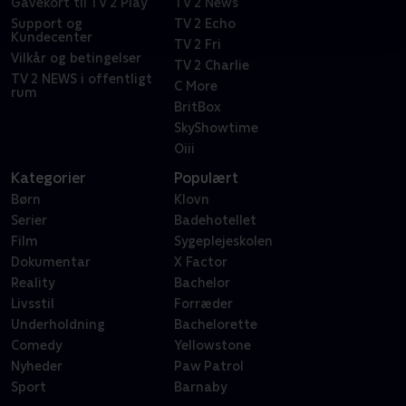
Gavekort til TV 2 Play
TV 2 News
Support og
TV 2 Echo
Kundecenter
TV 2 Fri
Vilkår og betingelser
TV 2 Charlie
TV 2 NEWS i offentligt
C More
rum
BritBox
SkyShowtime
Oiii
Kategorier
Populært
Børn
Klovn
Serier
Badehotellet
Film
Sygeplejeskolen
Dokumentar
X Factor
Reality
Bachelor
Livsstil
Forræder
Underholdning
Bachelorette
Comedy
Yellowstone
Nyheder
Paw Patrol
Sport
Barnaby