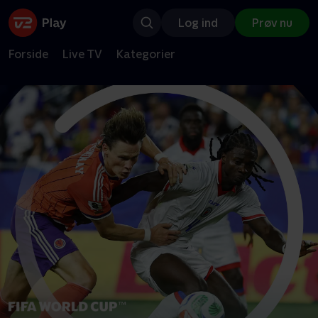
Log ind
Prøv nu
Forside
Live TV
Kategorier