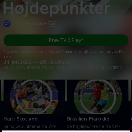
•
Fodbold
•
Prøv TV 2 Play*
*Kræver pakken Favorit + Sport. Administrer dit abonnement på Mit
TV 2.
14. jun 2026 • Haiti-Skotland
Se højdepunkterne fra VM-opgøret mellem Haiti og Skotland.
Haiti-Skotland
Brasilien-Marokko
Se højdepunkterne fra VM-
Se højdepunkterne fra VM-
opgøret mellem Haiti og
opgøret mellem Brasilien og