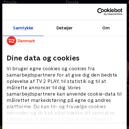
finale
finale
Se højdepunkterne fra VM-
Se højdepunkterne fra VM-
opgøret mellem Belgien og
opgøret mellem England og DR
Senegal.
Congo.
Samtykke
Detaljer
Om
2. juli 2026 • 5 min
1. juli 2026 • 5 min
Andre så også
Dine data og cookies
Vi bruger egne cookies og cookies fra
samarbejdspartnere for at give dig den bedste
oplevelse af TV 2 PLAY, til statistik og til at
målrette annoncer til dig. Vores
samarbejdspartnere kan anvende cookie-data til
målrettet markedsføring på egne og andres
platforme. Du kan til- og fravælge cookies
Sport Fokus
PLAYER
herunder, og du kan altid trække dit samtykke
Sport
Fodbold
tilbage ved at klikke på ’Cookie-indstillinger’ i
bunden af siden. Læs mere om hvordan TV 2