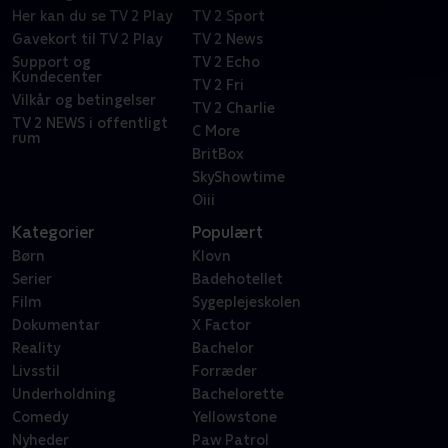
Her kan du se TV 2 Play
TV 2 Sport
Gavekort til TV 2 Play
TV 2 News
Support og
TV 2 Echo
Kundecenter
TV 2 Fri
Vilkår og betingelser
TV 2 Charlie
TV 2 NEWS i offentligt
C More
rum
BritBox
SkyShowtime
Oiii
Kategorier
Populært
Børn
Klovn
Serier
Badehotellet
Film
Sygeplejeskolen
Dokumentar
X Factor
Reality
Bachelor
Livsstil
Forræder
Underholdning
Bachelorette
Comedy
Yellowstone
Nyheder
Paw Patrol