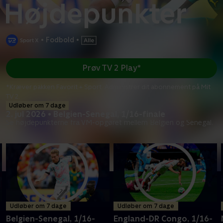
•
Fodbold
•
Prøv TV 2 Play*
*Kræver pakken Favorit + Sport. Administrer dit abonnement på Mit
TV 2.
Udløber om 7 dage
2. jul 2026 • Belgien-Senegal, 1/16-finale
Se højdepunkterne fra VM-opgøret mellem Belgien og Senegal.
Udløber om 7 dage
Udløber om 7 dage
Belgien-Senegal, 1/16-
England-DR Congo, 1/16-