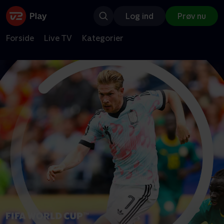
Log ind
Prøv nu
Forside
Live TV
Kategorier