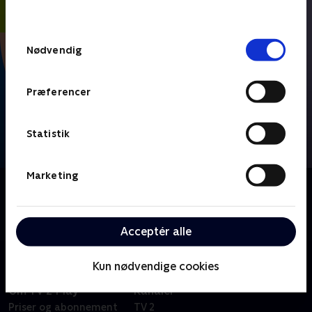
behandler dine oplysninger i
TV 2s privatlivspolitik
.
Samtykkevalg
Nødvendig
Præferencer
Statistik
Marketing
Om FIFA VM 2026 - Højdepunkter
Se højdepunkter fra alle kampe fra VM-fodbold i
Mexico, USA og Canada.
Acceptér alle
Kun nødvendige cookies
Om TV 2 Play
Kanaler
Priser og abonnement
TV 2