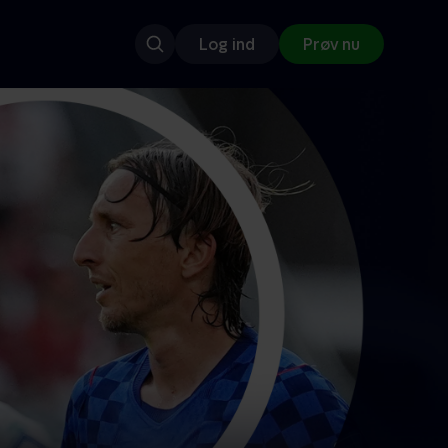
Log ind
Prøv nu