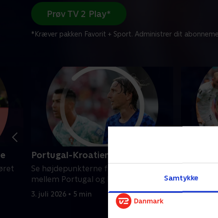
Prøv TV 2 Play*
*Kræver pakken Favorit + Sport. Administrer dit abonneme
le
Portugal-Kroatien, 1/16-finale
Spanien-
øret
Se højdepunkterne fra VM-opgøret
Se højde
Samtykke
mellem Portugal og Kroatien.
mellem Sp
3. juli 2026 • 5 min
2. juli 2026