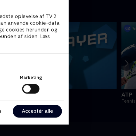
edste oplevelse af TV 2
e kan anvende cookie-data
ge cookies herunder, og
 bunden af siden. Læs
Marketing
PLAYER
ATP
odbold
Tennis
s
Acceptér alle