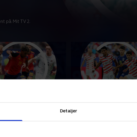
nt på Mit TV 2.
Østrig, 1/16-finale
USA - Bosnien-Hercegov
1/16-finale
punkterne fra VM-opgøret
Detaljer
Se højdepunkterne fra VM-
anien og Østrig.
mellem USA og Bosnien-Her
 • 5 min
2. juli 2026 • 5 min