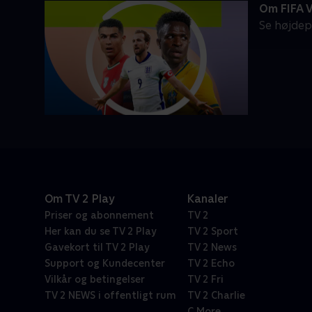
Om FIFA 
Se højdep
Om TV 2 Play
Kanaler
Priser og abonnement
TV 2
Her kan du se TV 2 Play
TV 2 Sport
Gavekort til TV 2 Play
TV 2 News
Support og Kundecenter
TV 2 Echo
Vilkår og betingelser
TV 2 Fri
TV 2 NEWS i offentligt rum
TV 2 Charlie
C More