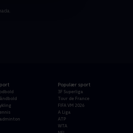
nada.
port
Populær sport
odbold
3F Superliga
åndbold
Tour de France
ykling
FIFA VM 2026
ennis
A Liga
adminton
ATP
WTA
NFL