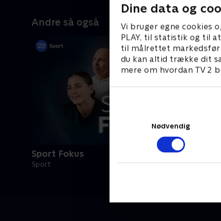
Dine data og coo
Andre så også
Vi bruger egne cookies o
PLAY, til statistik og ti
til målrettet markedsfør
du kan altid trække dit s
mere om hvordan TV 2 be
Nødvendig
Sport Fokus
Sport