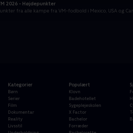
VM 2026 - Højdepunkter
unkter fra alle kampe fra VM-fodbold i Mexico, USA og Ca
Kategorier
Populært
S
Børn
Klovn
F
Serier
Badehotellet
H
Film
Sygeplejeskolen
C
Dokumentar
X Factor
T
Reality
Bachelor
B
Livsstil
Forræder
Underholdning
Bachelorette