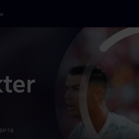
er
gal og