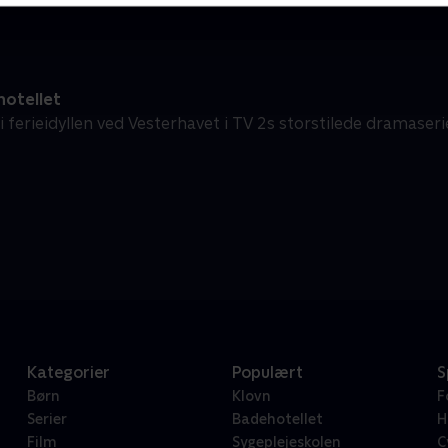
otellet
 ferieidyllen ved Vesterhavet i TV 2s storstilede dramaseri
Kategorier
Populært
S
Børn
Klovn
F
Serier
Badehotellet
H
Film
Sygeplejeskolen
C