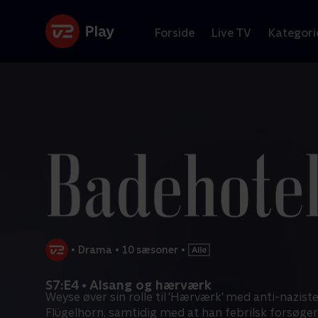
Forside
Live TV
Kategori
•
Drama
•
10 sæsoner
•
S7:E4 • Alsang og hærværk
Weyse øver sin rolle til 'Hærværk' med anti-nazis
Flügelhorn, samtidig med at han febrilsk forsøger