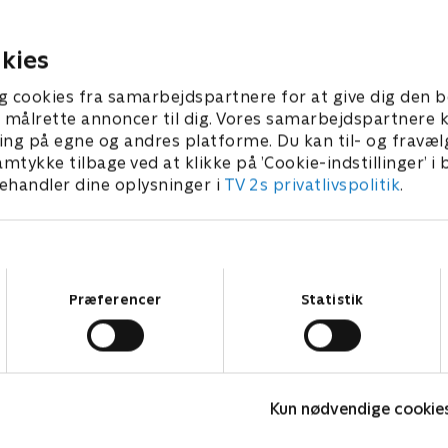
 Ramsing skal komme
kommer til at vende op og n
ra København.
planer.
r 2020 • 47 min
23. februar 2020 • 47 min
kies
g cookies fra samarbejdspartnere for at give dig den b
l at målrette annoncer til dig. Vores samarbejdspartner
ing på egne og andres platforme. Du kan til- og fravæl
amtykke tilbage ved at klikke på ’Cookie-indstillinger’ i
handler dine oplysninger i
TV 2s privatlivspolitik
.
Samtykkevalg
Præferencer
Statistik
Sygeplejeskolen
R
Kun nødvendige cookie
Drama • 7 sæsoner
D