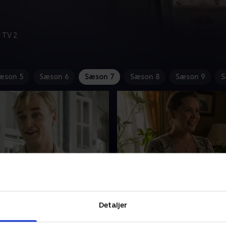
 TV 2.
æson 5
Sæson 6
Sæson 7
Sæson 8
Sæson 9
S
rre fra København
6. Besat
mmer for at tale sin
Da Amanda kontant afviser 
Detaljer
øster til fornuft, og deres
løjtnants tilnærmelser, sætt
righ, venter utålmodigt på,
kæde af begivenheder i gang