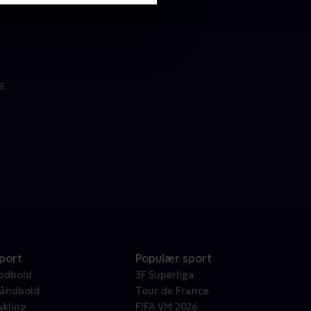
e.
port
Populær sport
odbold
3F Superliga
åndbold
Tour de France
ykling
FIFA VM 2026