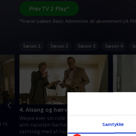
Prøv TV 2 Play*
*Kræver pakken Basis. Administrer dit abonnement på Mit
Sæson 1
Sæson 2
Sæson 3
Sæson 4
S
4. Alsang og hærværk
5. En he
Weyse øver sin rolle til 'Hærværk' med
Leslie ko
til,
Samtykke
anti-nazisten Gerhard Flügelhorn,
oprørske s
samtidig med at han febrilsk
mor, fru F