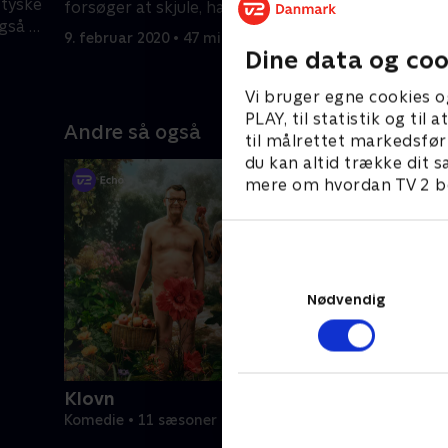
 tyske
forsøger at skjule, han har optrådt
at Johan
også en
for tyskerne i Skagen.
tilbage f
9. februar 2020 • 47 min
16. februa
Dine data og coo
Vi bruger egne cookies o
PLAY, til statistik og ti
Andre så også
til målrettet markedsfør
du kan altid trække dit s
mere om hvordan TV 2 be
Nødvendig
Klovn
Komedie • 11 sæsoner