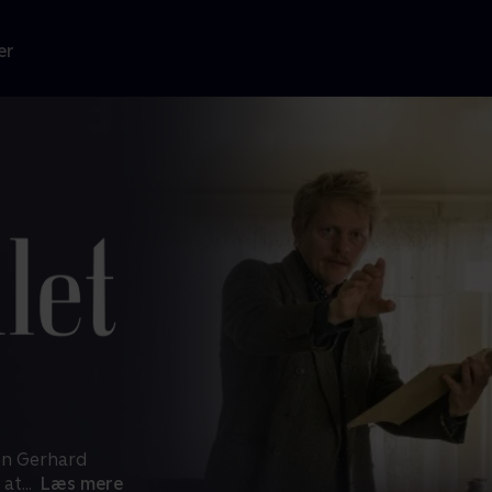
er
ten Gerhard
 at
...
Læs mere