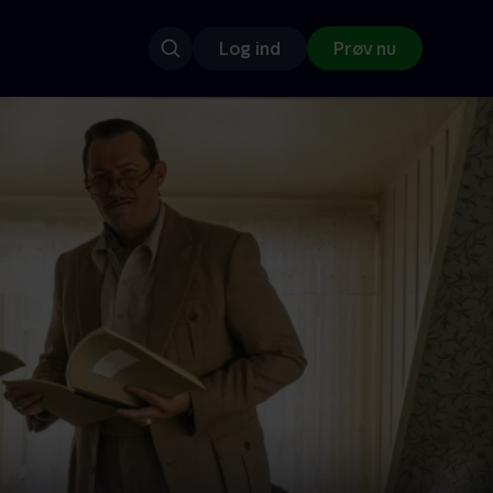
Log ind
Prøv nu