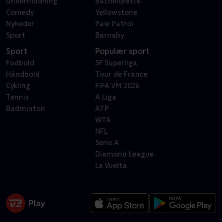
Underholdning
Bachelorette
Comedy
Yellowstone
Nyheder
Paw Patrol
Sport
Barnaby
Sport
Populær sport
Fodbold
3F Superliga
Håndbold
Tour de France
Cykling
FIFA VM 2026
Tennis
A Liga
Badminton
ATP
WTA
NFL
Serie A
Diamond League
La Vuelta