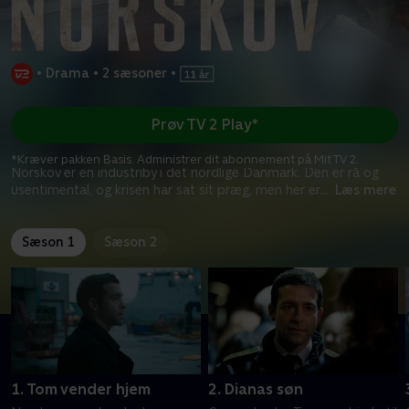
•
Drama
•
2 sæsoner
•
Prøv TV 2 Play*
*Kræver pakken Basis. Administrer dit abonnement på Mit TV 2.
Norskov er en industriby i det nordlige Danmark. Den er rå og
usentimental, og krisen har sat sit præg, men her er
...
Læs mere
Sæson 1
Sæson 2
1. Tom vender hjem
2. Dianas søn