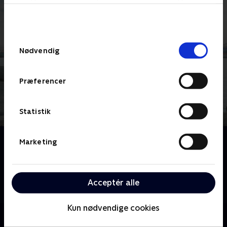
bunden af siden. Læs mere om hvordan TV 2
behandler dine oplysninger i
TV 2s privatlivspolitik
.
Samtykkevalg
Nødvendig
Præferencer
Statistik
Om Norskov
Marketing
Norskov er en industriby i det nordlige Danmark. Den
er rå og usentimental, og krisen har sat sit præg,
men her er også masser af fællesskab og
Acceptér alle
handlekraft.
Kun nødvendige cookies