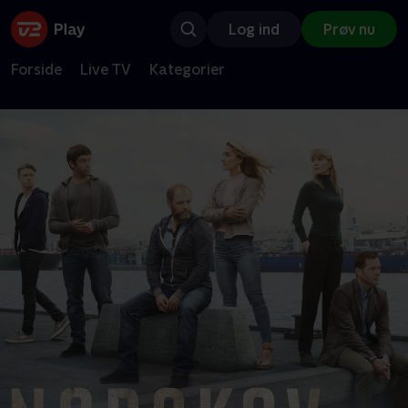
Log ind
Prøv nu
Forside
Live TV
Kategorier