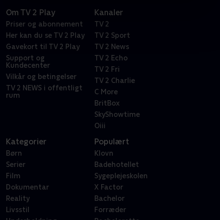
Om TV 2 Play
Kanaler
Priser og abonnement
TV 2
Her kan du se TV 2 Play
TV 2 Sport
Gavekort til TV 2 Play
TV 2 News
Support og
TV 2 Echo
Kundecenter
TV 2 Fri
Vilkår og betingelser
TV 2 Charlie
TV 2 NEWS i offentligt
C More
rum
BritBox
SkyShowtime
Oiii
Kategorier
Populært
Børn
Klovn
Serier
Badehotellet
Film
Sygeplejeskolen
Dokumentar
X Factor
Reality
Bachelor
Livsstil
Forræder