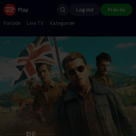
Log ind
Prøv nu
Forside
Live TV
Kategorier