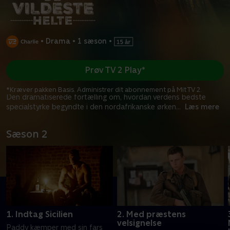
•
Drama
•
1 sæson
•
Prøv TV 2 Play*
*Kræver pakken Basis. Administrer dit abonnement på Mit TV 2.
Den dramatiserede fortælling om, hvordan verdens bedste
specialstyrke begyndte i den nordafrikanske ørken
...
Læs mere
Sæson 2
1. Indtag Sicilien
2. Med præstens
velsignelse
Paddy kæmper med sin fars