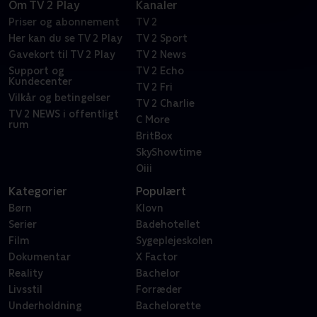
Om TV 2 Play
Kanaler
Priser og abonnement
TV 2
Her kan du se TV 2 Play
TV 2 Sport
Gavekort til TV 2 Play
TV 2 News
Support og
TV 2 Echo
Kundecenter
TV 2 Fri
Vilkår og betingelser
TV 2 Charlie
TV 2 NEWS i offentligt
C More
rum
BritBox
SkyShowtime
Oiii
Kategorier
Populært
Børn
Klovn
Serier
Badehotellet
Film
Sygeplejeskolen
Dokumentar
X Factor
Reality
Bachelor
Livsstil
Forræder
Underholdning
Bachelorette