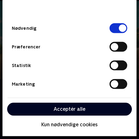
bunden af siden. Læs mere om hvordan TV 2
behandler dine oplysninger i
TV 2s privatlivspolitik
.
Samtykkevalg
Nødvendig
Præferencer
Statistik
Marketing
Om De vildeste helte
Den dramatiserede fortælling om, hvordan verdens
bedste specialstyrke begyndte i den nordafrikanske
Acceptér alle
ørken som en enhed af oprørere fra den britiske hær.
Kun nødvendige cookies