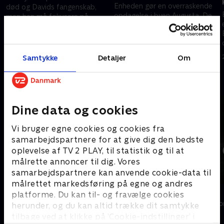
Enheden gør en overraskende
død og Davids fangenskab,
opdagelse i byen Augusta. De
men han må fokusere på
får et tilbud direkte fra den
truslen mod SAS. Enhedens
sicilianske mafia, men vil
fremtid er på spil, når de leder
2. januar 2026 • 57 min
Paddys afvisende holdning
an i invasionen af Europa.
2. januar 2026 • 58 min
skabe nye fjender?
Samtykke
Detaljer
Om
Andre så også
Dine data og cookies
Vi bruger egne cookies og cookies fra
samarbejdspartnere for at give dig den bedste
oplevelse af TV 2 PLAY, til statistik og til at
målrette annoncer til dig. Vores
samarbejdspartnere kan anvende cookie-data til
målrettet markedsføring på egne og andres
BH90210
Estonia
platforme. Du kan til- og fravælge cookies
Drama • 1 sæsoner
Drama • 1 sæso
herunder, og du kan altid trække dit samtykke
tilbage ved at klikke på ’Cookie-indstillinger’ i