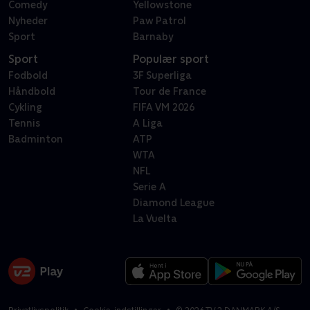
Comedy
Yellowstone
Nyheder
Paw Patrol
Sport
Barnaby
Sport
Populær sport
Fodbold
3F Superliga
Håndbold
Tour de France
Cykling
FIFA VM 2026
Tennis
A Liga
Badminton
ATP
WTA
NFL
Serie A
Diamond League
La Vuelta