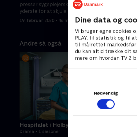
presser sygeplejerskerne til det
vælger Ge
yderste for at skjule Duffys
rundt.
20. februa
hemmelighed.
Dine data og coo
19. februar 2020 • 46 min
Vi bruger egne cookies o
PLAY, til statistik og ti
Andre så også
til målrettet markedsfør
du kan altid trække dit s
mere om hvordan TV 2 be
Nødvendig
Hospitalet i Holby
Drama • 1 sæsoner