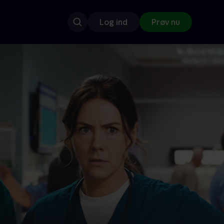
Log ind
Prøv nu