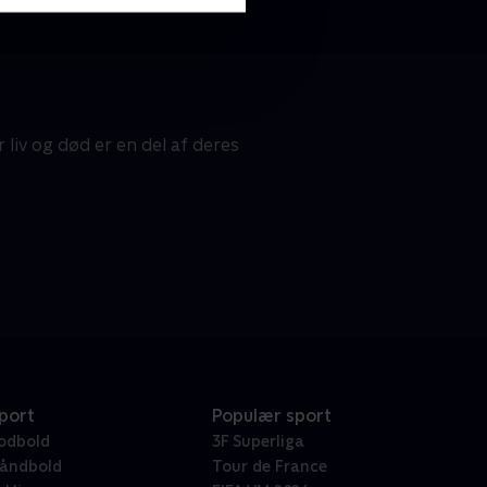
liv og død er en del af deres
port
Populær sport
odbold
3F Superliga
åndbold
Tour de France