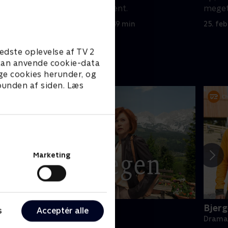
e.
at hjælpe en patient.
mege
24. februar 2020 • 49 min
25. fe
edste oplevelse af TV 2
e kan anvende cookie-data
ge cookies herunder, og
 bunden af siden. Læs
Marketing
jerglægen
Bjerg
s
Acceptér alle
rama • 18 sæsoner
Drama 