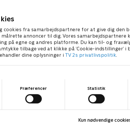
m frem for at rejse verden
bekendelse med sin diagnos
r 2020 • 47 min
21. februar 2020 • 45 min
kies
g cookies fra samarbejdspartnere for at give dig den b
l at målrette annoncer til dig. Vores samarbejdspartner
ing på egne og andres platforme. Du kan til- og fravæl
amtykke tilbage ved at klikke på ’Cookie-indstillinger’ i
handler dine oplysninger i
TV 2s privatlivspolitik
.
Samtykkevalg
Præferencer
Statistik
Doc Martin
B
Kun nødvendige cookie
Drama • 10 sæsoner
D