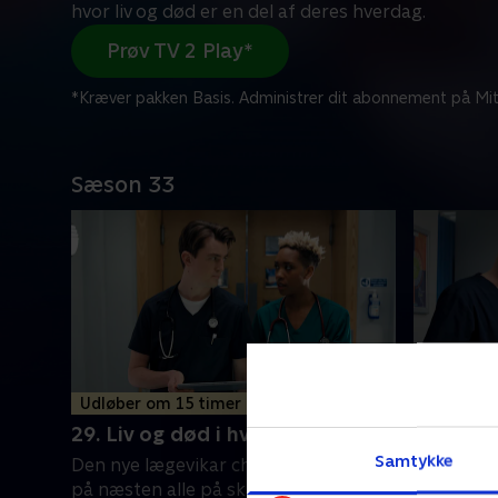
hvor liv og død er en del af deres hverdag.
Prøv TV 2 Play*
*Kræver pakken Basis. Administrer dit abonnement på Mit
Sæson 33
Udløber om 15 timer
30. Liv 
29. Liv og død i hverdagen
Duffys he
Samtykke
Den nye lægevikar charmerer sig ind
til det y
på næsten alle på skadestuen. Charlie
sætte Davi