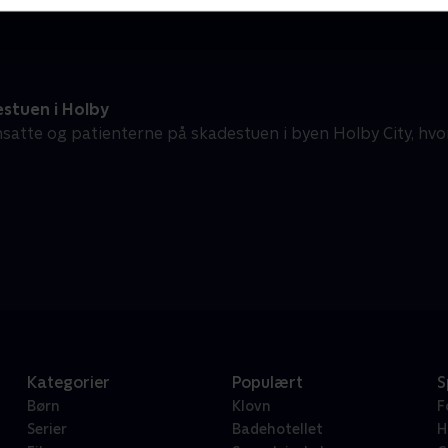
stuen i Holby
satte og patienterne på skadestuen i byen Holby City, hvor 
Kategorier
Populært
S
Børn
Klovn
F
Serier
Badehotellet
H