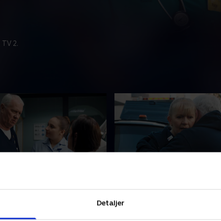
 TV 2.
og død i hverdagen
31. Liv og død i hverdag
mmelighed presser Charlie
Connie står pludseligt ansigt
Detaljer
derste, og han ender med at
med sin overfaldsmand på
ds karriere på spil. Rash
skadestuen, og Duffy går end