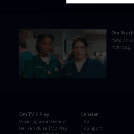
Om Skade
Følg de an
hverdag.
Om TV 2 Play
Kanaler
Priser og abonnement
TV 2
Her kan du se TV 2 Play
TV 2 Sport