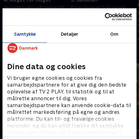
Amanda byder velkommen til
Da en løsrevet tysk sømine
ægteparret Molin, men hun
driver i land lige neden for
ender også i et dilemma, da
hotellet, bliver det indledningen
hun modtager en lille gave fra
til en dramatisk afslutning på
løjtnant Kiessling og må lyve
gæsternes ferie.
Samtykke
Detaljer
Om
14. februar 2021 • 48 min
21. februar 2021 • 50 min
for gæsterne.
Andre så også
Dine data og cookies
Vi bruger egne cookies og cookies fra
samarbejdspartnere for at give dig den bedste
oplevelse af TV 2 PLAY, til statistik og til at
målrette annoncer til dig. Vores
samarbejdspartnere kan anvende cookie-data til
målrettet markedsføring på egne og andres
platforme. Du kan til- og fravælge cookies
Sygeplejeskolen
Klovn
herunder, og du kan altid trække dit samtykke
Drama • 7 sæsoner
Komedie • 11 s
tilbage ved at klikke på ’Cookie-indstillinger’ i