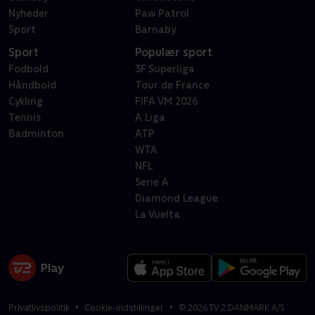
Nyheder
Paw Patrol
Sport
Barnaby
Sport
Populær sport
Fodbold
3F Superliga
Håndbold
Tour de France
Cykling
FIFA VM 2026
Tennis
A Liga
Badminton
ATP
WTA
NFL
Serie A
Diamond League
La Vuelta
Privatlivspolitik
Cookie-indstillinger
©
2026
TV 2 DANMARK A/S