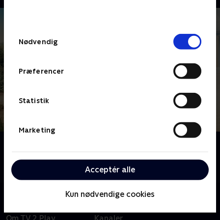
bunden af siden. Læs mere om hvordan TV 2
behandler dine oplysninger i
TV 2s privatlivspolitik
.
Samtykkevalg
Nødvendig
Præferencer
Statistik
Marketing
Om Badehotellet
Følg med i ferieidyllen ved Vesterhavet i TV 2s
storstilede dramaserie.
Acceptér alle
Kun nødvendige cookies
Om TV 2 Play
Kanaler