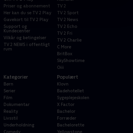
Priser og abonnement
TV 2
Her kan du se TV 2 Play
TV 2 Sport
Gavekort til TV 2 Play
TV 2 News
Support og
TV 2 Echo
Kundecenter
TV 2 Fri
Vilkår og betingelser
TV 2 Charlie
TV 2 NEWS i offentligt
C More
rum
BritBox
SkyShowtime
Oiii
Kategorier
Populært
Børn
Klovn
Serier
Badehotellet
Film
Sygeplejeskolen
Dokumentar
X Factor
Reality
Bachelor
Livsstil
Forræder
Underholdning
Bachelorette
Comedy
Yellowstone