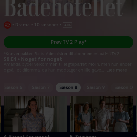
•
Drama
•
10 sæsoner
•
Prøv TV 2 Play*
*Kræver pakken Basis. Administrer dit abonnement på Mit TV 2.
S8:E4 • Noget for noget
Amanda byder velkommen til ægteparret Molin, men hun ender
også i et dilemma, da hun modtager en lille gave
...
Læs mere
Sæson 6
Sæson 7
Sæson 8
Sæson 9
Sæson 10
4. Noget for noget
5. Søminen