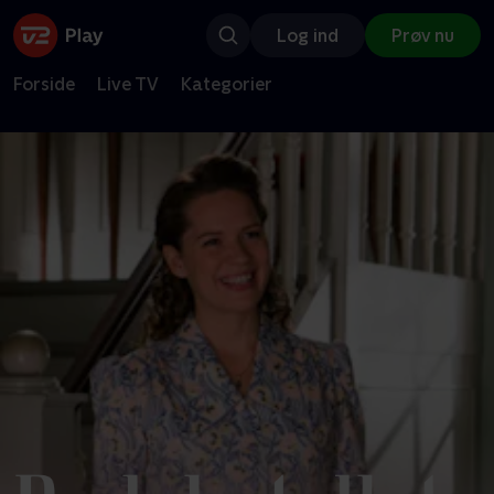
Log ind
Prøv nu
Forside
Live TV
Kategorier