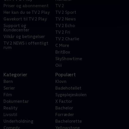
Priser og abonnement
TV 2
Her kan du se TV 2 Play
TV 2 Sport
Gavekort til TV 2 Play
TV 2 News
Support og
TV 2 Echo
Kundecenter
TV 2 Fri
Vilkår og betingelser
TV 2 Charlie
TV 2 NEWS i offentligt
C More
rum
BritBox
SkyShowtime
Oiii
Kategorier
Populært
Børn
Klovn
Serier
Badehotellet
Film
Sygeplejeskolen
Dokumentar
X Factor
Reality
Bachelor
Livsstil
Forræder
Underholdning
Bachelorette
Comedy
Yellowstone