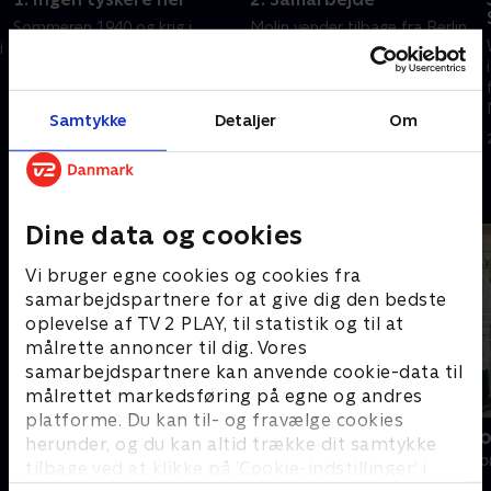
Sommeren 1940 og krig i
Molin vender tilbage fra Berlin
i
Europa. Amanda har overtaget
med et meget fristende tilbud
hotellet og byder velkommen
til Madsen om et nyt
til gæsterne. For selvom har
samarbejde med tyskerne.
tyskerne besat landet, skal der
Men er det mon klogt nu, hvor
Samtykke
Detaljer
Om
27. januar 2020 • 48 min
27. januar 2020 • 46 min
holdes ferie.
Danmark er besat?
Andre så også
,
Dine data og cookies
Vi bruger egne cookies og cookies fra
samarbejdspartnere for at give dig den bedste
oplevelse af TV 2 PLAY, til statistik og til at
målrette annoncer til dig. Vores
samarbejdspartnere kan anvende cookie-data til
målrettet markedsføring på egne og andres
platforme. Du kan til- og fravælge cookies
Klovn
Sygeplejesko
herunder, og du kan altid trække dit samtykke
Komedie • 11 sæsoner
Drama • 7 sæso
tilbage ved at klikke på ’Cookie-indstillinger’ i