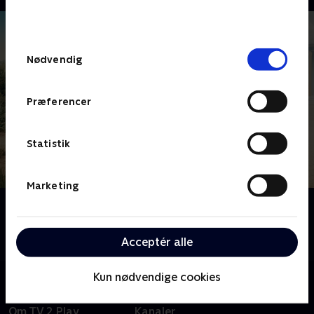
bunden af siden. Læs mere om hvordan TV 2
behandler dine oplysninger i
TV 2s privatlivspolitik
.
Samtykkevalg
Nødvendig
Præferencer
Statistik
Marketing
Om Badehotellet
Følg med i ferieidyllen ved Vesterhavet i TV 2s
storstilede dramaserie.
Acceptér alle
Kun nødvendige cookies
Om TV 2 Play
Kanaler