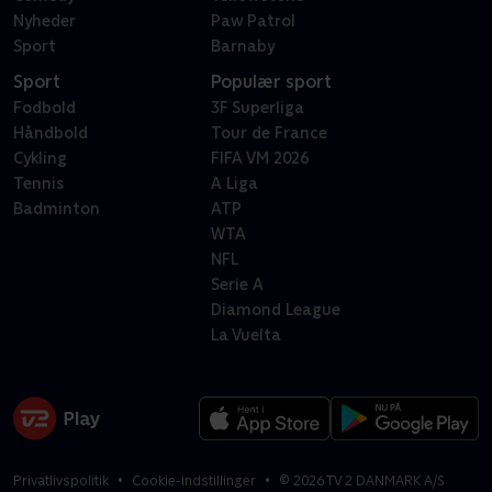
Nyheder
Paw Patrol
Sport
Barnaby
Sport
Populær sport
Fodbold
3F Superliga
Håndbold
Tour de France
Cykling
FIFA VM 2026
Tennis
A Liga
Badminton
ATP
WTA
NFL
Serie A
Diamond League
La Vuelta
Privatlivspolitik
Cookie-indstillinger
©
2026
TV 2 DANMARK A/S