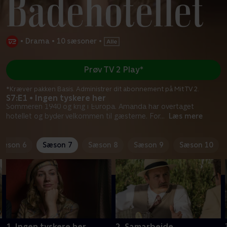
•
Drama
•
10 sæsoner
•
Prøv TV 2 Play*
*Kræver pakken Basis. Administrer dit abonnement på Mit TV 2.
S7:E1 • Ingen tyskere her
Sommeren 1940 og krig i Europa. Amanda har overtaget
hotellet og byder velkommen til gæsterne. For
...
Læs mere
Sæson 6
Sæson 7
Sæson 8
Sæson 9
Sæson 10
1. Ingen tyskere her
2. Samarbejde