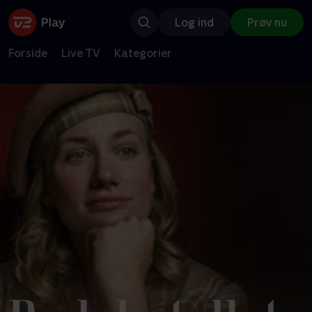
Log ind
Prøv nu
Forside
Live TV
Kategorier