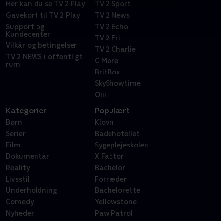
Her kan du se TV 2 Play
TV 2 Sport
Gavekort til TV 2 Play
TV 2 News
Support og
TV 2 Echo
Kundecenter
TV 2 Fri
Vilkår og betingelser
TV 2 Charlie
TV 2 NEWS i offentligt
C More
rum
BritBox
SkyShowtime
Oiii
Kategorier
Populært
Børn
Klovn
Serier
Badehotellet
Film
Sygeplejeskolen
Dokumentar
X Factor
Reality
Bachelor
Livsstil
Forræder
Underholdning
Bachelorette
Comedy
Yellowstone
Nyheder
Paw Patrol