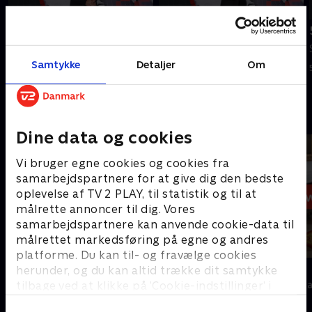
Tilføjet i dag
Tilføjet i går
7. august
6. august
Se 19.30-nyhederne fra tvSyd.
Se 19.30-nyhederne fra tvSyd.
Samtykke
Detaljer
Om
I dag • 22 min
I går • 21 min
Andre så også
Dine data og cookies
Vi bruger egne cookies og cookies fra
samarbejdspartnere for at give dig den bedste
oplevelse af TV 2 PLAY, til statistik og til at
målrette annoncer til dig. Vores
samarbejdspartnere kan anvende cookie-data til
målrettet markedsføring på egne og andres
platforme. Du kan til- og fravælge cookies
19 News
7 News
herunder, og du kan altid trække dit samtykke
tilbage ved at klikke på ’Cookie-indstillinger’ i
Nyheder
Nyheder & Maga
bunden af siden. Læs mere om hvordan TV 2