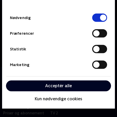
behandler dine oplysninger i
TV 2s privatlivspolitik
.
Samtykkevalg
Nødvendig
Præferencer
Statistik
Marketing
Om tvSyd
Se 19.30-nyhederne fra tvSyd.
Acceptér alle
Kun nødvendige cookies
Om TV 2 Play
Kanaler
Priser og abonnement
TV 2