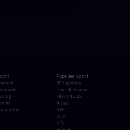
port
Populær sport
odbold
3F Superliga
åndbold
Tour de France
ykling
FIFA VM 2026
ennis
A Liga
adminton
ATP
WTA
NFL
Serie A