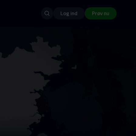
Log ind
Prøv nu