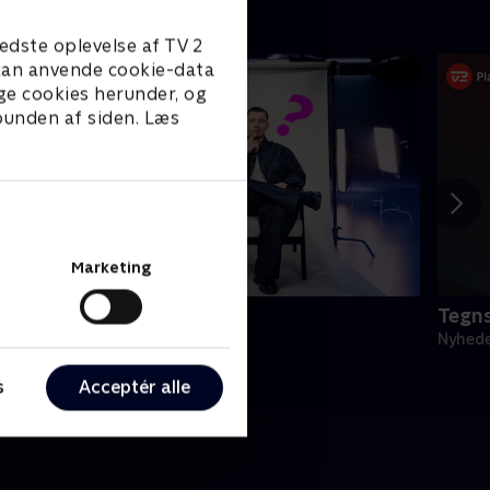
edste oplevelse af TV 2
e kan anvende cookie-data
ge cookies herunder, og
 bunden af siden. Læs
Marketing
vad foregår der?
Tegns
yheder & Magasiner
Nyhede
s
Acceptér alle