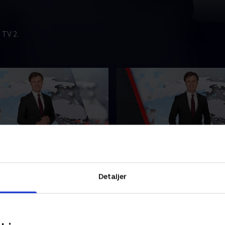
 TV 2.
t
5. august
nyhederne fra tvSyd.
Se 19.30-nyhederne fra tvSy
Detaljer
2026 • 21 min
5. august 2026 • 22 min