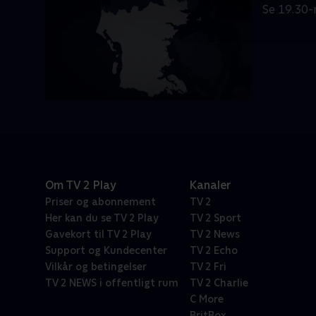
Se 19.30-
Om TV 2 Play
Kanaler
Priser og abonnement
TV 2
Her kan du se TV 2 Play
TV 2 Sport
Gavekort til TV 2 Play
TV 2 News
Support og Kundecenter
TV 2 Echo
Vilkår og betingelser
TV 2 Fri
TV 2 NEWS i offentligt rum
TV 2 Charlie
C More
BritBox