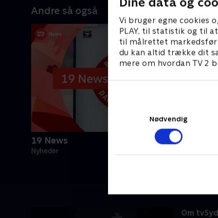
Dine data og coo
Andre så også
Vi bruger egne cookies o
PLAY, til statistik og ti
til målrettet markedsfør
du kan altid trække dit s
mere om hvordan TV 2 be
Nødvendig
19 News
Nyheder
Om tvSy