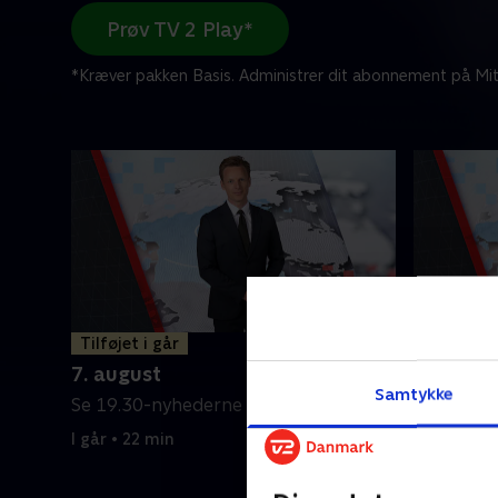
Prøv TV 2 Play*
*Kræver pakken Basis. Administrer dit abonnement på Mit
Tilføjet i går
6. augus
7. august
Se 19.30-
Samtykke
Se 19.30-nyhederne fra tvSyd.
6. august 
I går • 22 min