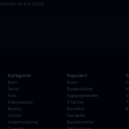
nyhederne fra tvSyd.
Kategorier
Populært
S
Børn
Klovn
F
Serier
Badehotellet
H
Film
Sygeplejeskolen
C
Dokumentar
X Factor
T
Reality
Bachelor
B
Livsstil
Forræder
Underholdning
Bachelorette
Comedy
Yellowstone