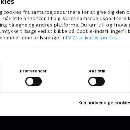
kies
g cookies fra samarbejdspartnere for at give dig den b
l at målrette annoncer til dig. Vores samarbejdspartner
ing på egne og andres platforme. Du kan til- og fravæl
amtykke tilbage ved at klikke på ’Cookie-indstillinger’ i
handler dine oplysninger i
TV 2s privatlivspolitik
.
Samtykkevalg
Præferencer
Statistik
7 News
H
Nyheder & Magasiner
N
Kun nødvendige cookie
d