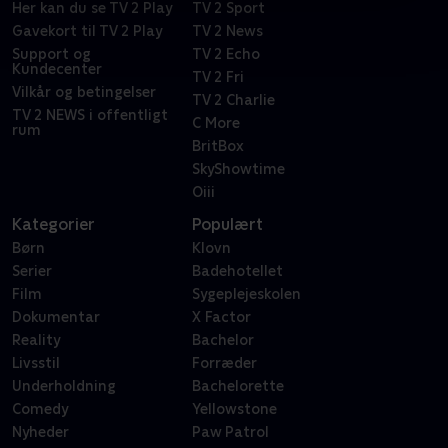
Her kan du se TV 2 Play
TV 2 Sport
Gavekort til TV 2 Play
TV 2 News
Support og
TV 2 Echo
Kundecenter
TV 2 Fri
Vilkår og betingelser
TV 2 Charlie
TV 2 NEWS i offentligt
C More
rum
BritBox
SkyShowtime
Oiii
Kategorier
Populært
Børn
Klovn
Serier
Badehotellet
Film
Sygeplejeskolen
Dokumentar
X Factor
Reality
Bachelor
Livsstil
Forræder
Underholdning
Bachelorette
Comedy
Yellowstone
Nyheder
Paw Patrol