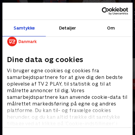
Tilføjet i går
4. august
5. august
Se 19.30-nyhederne fra tvSyd.
Se 19.30-nyhederne fra tvSyd.
Samtykke
Detaljer
Om
4. august 2026 • 22 min
I går • 22 min
Andre så også
Dine data og cookies
Vi bruger egne cookies og cookies fra
samarbejdspartnere for at give dig den bedste
oplevelse af TV 2 PLAY, til statistik og til at
målrette annoncer til dig. Vores
samarbejdspartnere kan anvende cookie-data til
målrettet markedsføring på egne og andres
platforme. Du kan til- og fravælge cookies
19 News
7 News
herunder, og du kan altid trække dit samtykke
tilbage ved at klikke på ’Cookie-indstillinger’ i
Nyheder
Nyheder & Maga
bunden af siden. Læs mere om hvordan TV 2