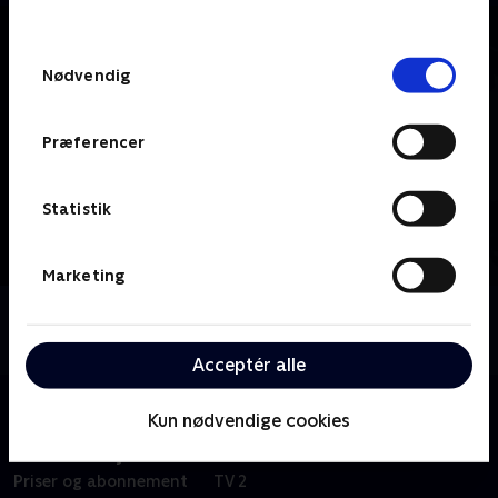
behandler dine oplysninger i
TV 2s privatlivspolitik
.
Samtykkevalg
Nødvendig
Præferencer
Statistik
Marketing
Om tvSyd
Se 19.30-nyhederne fra tvSyd.
Acceptér alle
Kun nødvendige cookies
Om TV 2 Play
Kanaler
Priser og abonnement
TV 2