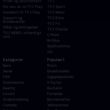
Priser og abonnement
TV 2
Her kan du se TV 2 Play
TV 2 Sport
Gavekort til TV 2 Play
TV 2 News
Support og
TV 2 Echo
Kundecenter
TV 2 Fri
Vilkår og betingelser
TV 2 Charlie
TV 2 NEWS i offentligt
C More
rum
BritBox
SkyShowtime
Oiii
Kategorier
Populært
Børn
Klovn
Serier
Badehotellet
Film
Sygeplejeskolen
Dokumentar
X Factor
Reality
Bachelor
Livsstil
Forræder
Underholdning
Bachelorette
Comedy
Yellowstone