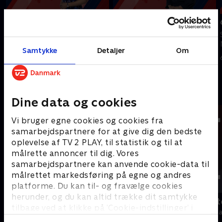
Tilføjet i går
7. august
8. august
Se 19.30-nyhederne fra TV2
Se 19.30-nyhederne fra TV2
Nord.
Samtykke
Detaljer
Om
Nord.
7. august 2026 • 20 min
I går • 10 min
Andre så også
Dine data og cookies
Vi bruger egne cookies og cookies fra
samarbejdspartnere for at give dig den bedste
oplevelse af TV 2 PLAY, til statistik og til at
målrette annoncer til dig. Vores
samarbejdspartnere kan anvende cookie-data til
målrettet markedsføring på egne og andres
platforme. Du kan til- og fravælge cookies
herunder, og du kan altid trække dit samtykke
19 News
Tegnsprogst
tilbage ved at klikke på ’Cookie-indstillinger’ i
Nyheder
Nyheder & Maga
bunden af siden. Læs mere om hvordan TV 2