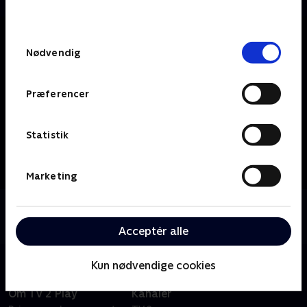
behandler dine oplysninger i
TV 2s privatlivspolitik
.
Samtykkevalg
Nødvendig
Præferencer
Statistik
Marketing
Om TV2 Nord
Se 19.30-nyhederne fra TV2 Nord.
Acceptér alle
Kun nødvendige cookies
Om TV 2 Play
Kanaler